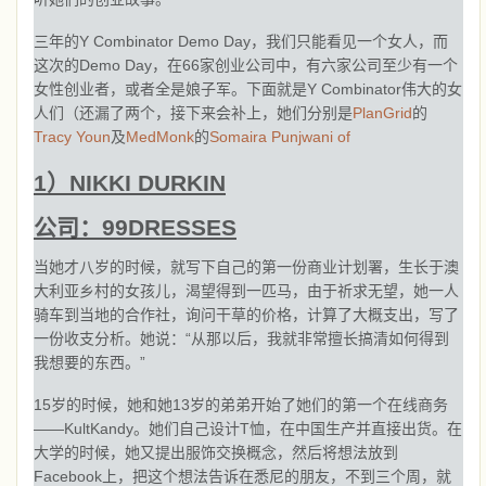
三年的Y Combinator Demo Day，我们只能看见一个女人，而
这次的Demo Day，在66家创业公司中，有六家公司至少有一个
女性创业者，或者全是娘子军。下面就是Y Combinator伟大的女
人们（还漏了两个，接下来会补上，她们分别是
PlanGrid
的
Tracy Youn
及
MedMonk
的
Somaira Punjwani of
1）NIKKI DURKIN
公司：99DRESSES
当她才八岁的时候，就写下自己的第一份商业计划署，生长于澳
大利亚乡村的女孩儿，渴望得到一匹马，由于祈求无望，她一人
骑车到当地的合作社，询问干草的价格，计算了大概支出，写了
一份收支分析。她说：“从那以后，我就非常擅长搞清如何得到
我想要的东西。”
15岁的时候，她和她13岁的弟弟开始了她们的第一个在线商务
——KultKandy。她们自己设计T恤，在中国生产并直接出货。在
大学的时候，她又提出服饰交换概念，然后将想法放到
Facebook上，把这个想法告诉在悉尼的朋友，不到三个周，就