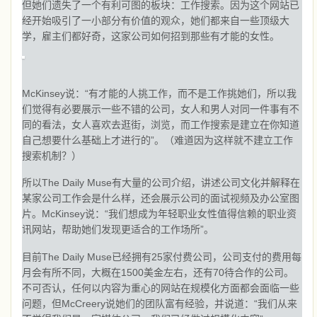
但她们遗失了一个有利可图的板块：工作搜索。因为这个网站已
经开始吸引了一小部分有价值的观众，她们都来自一些顶级大
学，雇主们都好奇，这家公司如何招到那些有才能的女性。
McKinsey说：“有才能的人挑工作，而不是工作挑她们，所以我
们觉得有必要展示一些不错的公司，女人和男人对同一件事有不
同的看法，女人喜欢去逛街，浏览，而工作搜索是建立在你知道
自己想要什么基础上才进行的”。（难道因为这样就不建立工作
搜索机制？）
所以The Daily Muse有大量的公司介绍，讲述公司文化并解释在
某家公司工作会是什么样，还会展示公司的面试视频及办公室图
片。McKinsey说：“我们想成为年轻职业女性值得信赖的职业资
讯网站，帮助她们发现更适合的工作场所”。
目前The Daily Muse已经拥有25家付费公司，公司支付的费用每
月会有所不同，大概在1500美金左右，还有70待合作的公司。
不可否认，任何以内容为重心的网站在规模化方面都会面临一些
问题，但McCreery说她们的团队富有经验，并说道：“我们从来