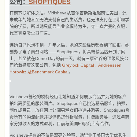
公司：
SHOPTIQUES
在前苏联解体之后，Vidisheva从吉尔吉斯斯坦辗前往美国，还
未成年的她甚至无法支付自己的生活费，也无法支付在卫斯理学
院的学费，所以她只能靠当业余模特为生，穿上宾舍曼的衣服，
代言真空吸尘器广告。
连她自己也想不到，几年之后，她的这些经历都得到了回报。她
创办了电子商务网站——Shoptiques，将高端精品店开到了网
上。甚至就在Demo Day的前一天，就有三家硅谷的顶级风投公
司抢着投资这家公司，包括
Greylock Capital，Andreessen
Horowitz 及Benchmark Capital
。
Vidisheva曾经的模特经历让她知道如何展示商品并为她的客户
拍出高质量的服装图片。Shoptiques自己挑选精品服饰，拍照，
制作成目录，放在网上让潮男潮女们挑选并购买，Shoptiques负
责所有的物流配送并提供追踪分析服务，付费服务等，通过与商
家分摊收入的方式盈利，目前与美国50家商店有合作。
Vidisheva拥有的不仅是漂亮的脸蛋，她毕业于美国大学优秀生