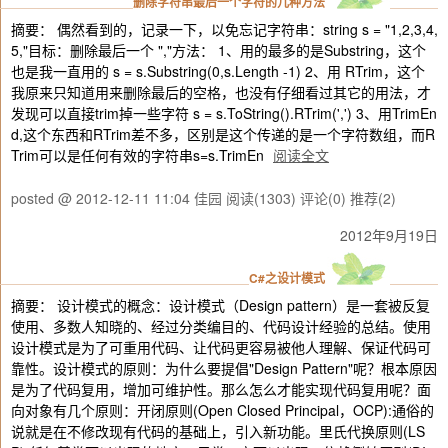
删除字符串最后一个字符的几种方法
摘要： 偶然看到的，记录一下，以免忘记字符串：string s = "1,2,3,4,
5,"目标：删除最后一个 ","方法： 1、用的最多的是Substring，这个
也是我一直用的 s = s.Substring(0,s.Length -1) 2、用 RTrim，这个
我原来只知道用来删除最后的空格，也没有仔细看过其它的用法，才
发现可以直接trim掉一些字符 s = s.ToString().RTrim(',') 3、用TrimEn
d,这个东西和RTrim差不多，区别是这个传递的是一个字符数组，而R
Trim可以是任何有效的字符串s=s.TrimEn
阅读全文
posted @ 2012-12-11 11:04 佳园
阅读(1303)
评论(0)
推荐(2)
2012年9月19日
C#之设计模式
摘要： 设计模式的概念：设计模式（Design pattern）是一套被反复
使用、多数人知晓的、经过分类编目的、代码设计经验的总结。使用
设计模式是为了可重用代码、让代码更容易被他人理解、保证代码可
靠性。设计模式的原则：为什么要提倡"Design Pattern"呢？根本原因
是为了代码复用，增加可维护性。那么怎么才能实现代码复用呢？面
向对象有几个原则：开闭原则(Open Closed Principal，OCP):通俗的
说就是在不修改现有代码的基础上，引入新功能。里氏代换原则(LS