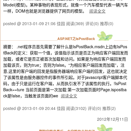
Model(模型)。某种事物的表现形式，就像一个汽车模型代表一辆汽车
一样，DOM也就是浏览器提供了网页的模型。
阅读全文
posted @ 2013-01-09 21:06 佳园
阅读(369)
评论(0)
推荐(0)
ASP.NET之IsPostBack
摘要： .net程序员首先需要了解什么是IsPostBack.msdn上边有IsPos
tBack的定义：获取一个值，该值指示该页是否正为响应客户端回发而
加载，或者它是否正被首次加载和访问。如果是为响应客户端回发而
加载该页，则为true；否则为false。“为相应客户端回发而加载”，注
意,这里的客户端的回发是指服务器端响应客户端的回发，这也就决定
了该属性是由服务器控件的事件所引起。对于javascript客户端脚本代
码，由于只是运行在客户端，从而执引发不了该属性的执行。!IsPost
Back==ture 当前页面是第一次加载:第一次加载页面时Page.ispostba
ck是false，当触发该页面的we
阅读全文
posted @ 2013-01-09 20:44 佳园
阅读(3102)
评论(0)
推荐(2)
2012年12月11日