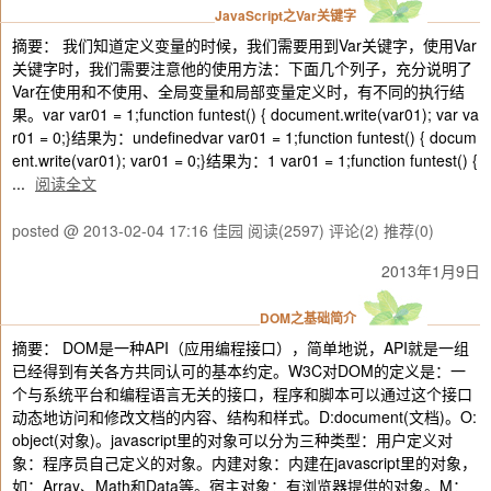
JavaScript之Var关键字
摘要： 我们知道定义变量的时候，我们需要用到Var关键字，使用Var
关键字时，我们需要注意他的使用方法：下面几个列子，充分说明了
Var在使用和不使用、全局变量和局部变量定义时，有不同的执行结
果。var var01 = 1;function funtest() { document.write(var01); var va
r01 = 0;}结果为：undefinedvar var01 = 1;function funtest() { docum
ent.write(var01); var01 = 0;}结果为：1 var01 = 1;function funtest() {
...
阅读全文
posted @ 2013-02-04 17:16 佳园
阅读(2597)
评论(2)
推荐(0)
2013年1月9日
DOM之基础简介
摘要： DOM是一种API（应用编程接口），简单地说，API就是一组
已经得到有关各方共同认可的基本约定。W3C对DOM的定义是：一
个与系统平台和编程语言无关的接口，程序和脚本可以通过这个接口
动态地访问和修改文档的内容、结构和样式。D:document(文档)。O:
object(对象)。javascript里的对象可以分为三种类型：用户定义对
象：程序员自己定义的对象。内建对象：内建在javascript里的对象，
如：Array、Math和Data等。宿主对象：有浏览器提供的对象。M：