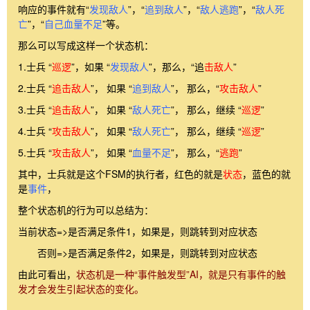
响应的事件就有“
发现敌人
”，“
追到敌人
”，“
敌人逃跑
”，“
敌人死
亡
”，“
自己血量不足
”等。
那么可以写成这样一个状态机：
1.士兵 “
巡逻
”，如果 “
发现敌人
”，那么，“追
击敌人
”
2.士兵 “
追击敌人
”， 如果 “
追到敌人
”， 那么，“
攻击敌人
”
3.士兵 “
追击敌人
”， 如果 “
敌人死亡
”， 那么，继续 “
巡逻
”
4.士兵 “
攻击敌人
”， 如果 “
敌人死亡
”， 那么，继续 “
巡逻
”
5.士兵 “
攻击敌人
”， 如果 “
血量不足
”， 那么，“
逃跑
”
其中，士兵就是这个FSM的执行者，红色的就是
状态
，蓝色的就
是
事件
，
整个状态机的行为可以总结为：
当前状态=>是否满足条件1，如果是，则跳转到对应状态
否则=>是否满足条件2，如果是，则跳转到对应状态
由此可看出，
状态机是一种“事件触发型”AI，就是只有事件的触
发才会发生引起状态的变化。