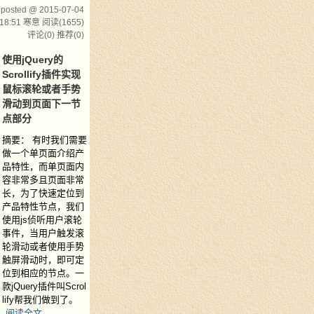
posted @ 2015-07-04
18:51 寒意
阅读(1655)
评论(0)
推荐(0)
使用jQuery的
Scrollify插件实现
鼠标滚轮或者手势
滑动到页面下一节
点部分
摘要： 有时我们需要
做一个单页面介绍产
品特性，而单页面内
容非常多且页面非常
长，为了快速定位到
产品特性节点，我们
使用js侦听用户滚轮
事件，当用户触发滚
轮滑动或者使用手势
触屏滑动时，即可定
位到相应的节点。一
款jQuery插件叫Scrol
lify帮我们做到了。
阅读全文