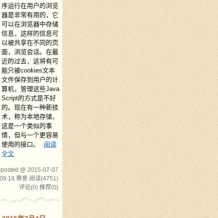
序运行在用户的浏览
器是非常有用的，它
可以在浏览器中存储
信息，这样的信息可
以被共享在不同的页
面，浏览会话。在最
近的过去，这将有可
能只被cookies文本
文件保存到用户的计
算机，管理这些Java
Script的方式是不好
的。现在有一种新技
术，称为本地存储，
这是一个类似的事
情，但与一个更容易
使用的接口。
阅读
全文
posted @ 2015-07-07
09:19 寒意
阅读(4751)
评论(0)
推荐(0)