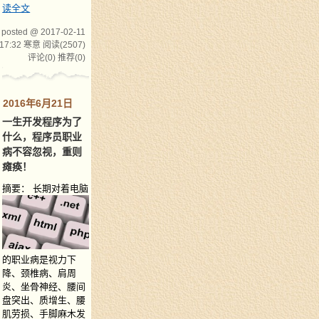
读全文
posted @ 2017-02-11
17:32 寒意
阅读(2507)
评论(0)
推荐(0)
2016年6月21日
一生开发程序为了
什么，程序员职业
病不容忽视，重则
瘫痪！
摘要：
长期对着电脑
的职业病是视力下
降、颈椎病、肩周
炎、坐骨神经、腰间
盘突出、质增生、腰
肌劳损、手脚麻木发