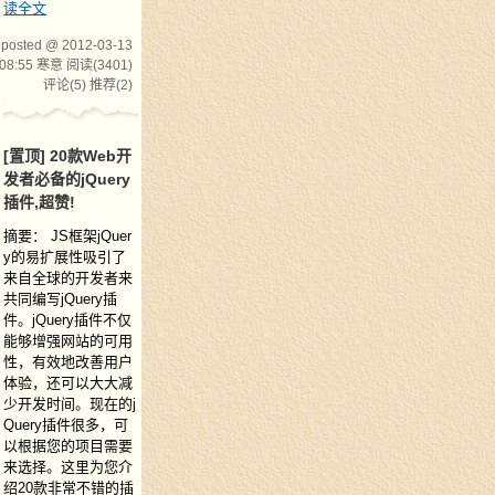
读全文
posted @ 2012-03-13
08:55 寒意
阅读(3401)
评论(5)
推荐(2)
[置顶]
20款Web开
发者必备的jQuery
插件,超赞!
摘要： JS框架jQuer
y的易扩展性吸引了
来自全球的开发者来
共同编写jQuery插
件。jQuery插件不仅
能够增强网站的可用
性，有效地改善用户
体验，还可以大大减
少开发时间。现在的j
Query插件很多，可
以根据您的项目需要
来选择。这里为您介
绍20款非常不错的插