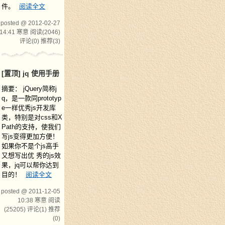
件。
阅读全文
posted @ 2012-02-27
14:41 寒意
阅读(2046)
评论(0)
推荐(3)
[置顶]
jq 使用手册
摘要： jQuery简称j
q，是一款同prototyp
e一样优秀js开发库
类，特别是对css和X
Path的支持，使我们
写js变得更加方便！
如果你不是个js高手
又想写出优 秀的js效
果，jq可以帮你达到
目的！
阅读全文
posted @ 2011-12-05
10:38 寒意
阅读
(25205)
评论(1)
推荐
(0)