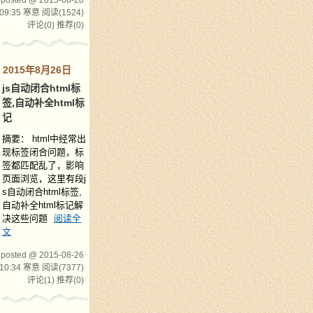
posted @ 2015-08-28
09:35 寒意
阅读(1524)
评论(0)
推荐(0)
2015年8月26日
js自动闭合html标
签,自动补全html标
记
摘要： html中经常出
现标签闭合问题，标
签都匹配乱了，影响
页面浏览，这里有段j
s自动闭合html标签,
自动补全html标记解
决这些问题
阅读全
文
posted @ 2015-08-26
10:34 寒意
阅读(7377)
评论(1)
推荐(0)