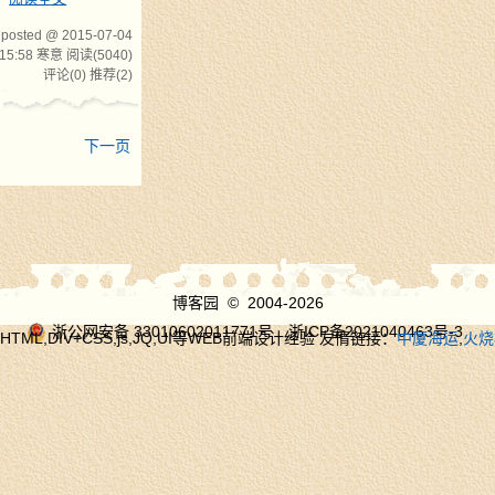
posted @ 2015-07-04
15:58 寒意
阅读(5040)
评论(0)
推荐(2)
下一页
博客园
© 2004-2026
浙公网安备 33010602011771号
浙ICP备2021040463号-3
HTML,DIV+CSS,js,JQ,UI等WEB前端设计经验 友情链接：
中厦海运
,
火烧