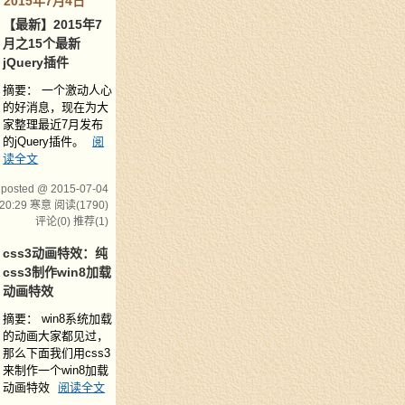
2015年7月4日
【最新】2015年7
月之15个最新
jQuery插件
摘要： 一个激动人心
的好消息，现在为大
家整理最近7月发布
的jQuery插件。
阅
读全文
posted @ 2015-07-04
20:29 寒意
阅读(1790)
评论(0)
推荐(1)
css3动画特效：纯
css3制作win8加载
动画特效
摘要： win8系统加载
的动画大家都见过，
那么下面我们用css3
来制作一个win8加载
动画特效
阅读全文