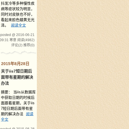
抖发冷等多种慢性疾
病等症状较为明显，
同时对皮肤也不好，
看起来脸色蜡黄无光
泽。
阅读全文
posted @ 2016-06-21
09:31 寒意
阅读(4982)
评论(2)
推荐(0)
2015年8月28日
关于iis7短日期后
面带有星期的解决
办法
摘要： 当iis从数据库
中获取日期的时候后
面跟着星期，关于iis
7短日期后面带有星
期的解决办法
阅读
全文