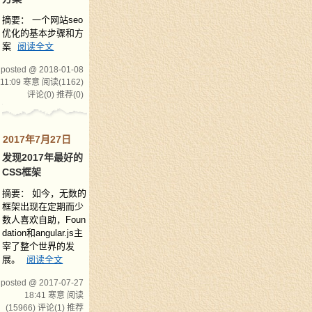
摘要： 一个网站seo
优化的基本步骤和方
案
阅读全文
posted @ 2018-01-08
11:09 寒意
阅读(1162)
评论(0)
推荐(0)
2017年7月27日
发现2017年最好的
CSS框架
摘要： 如今，无数的
框架出现在定期而少
数人喜欢自助，Foun
dation和angular.js主
宰了整个世界的发
展。
阅读全文
posted @ 2017-07-27
18:41 寒意
阅读
(15966)
评论(1)
推荐