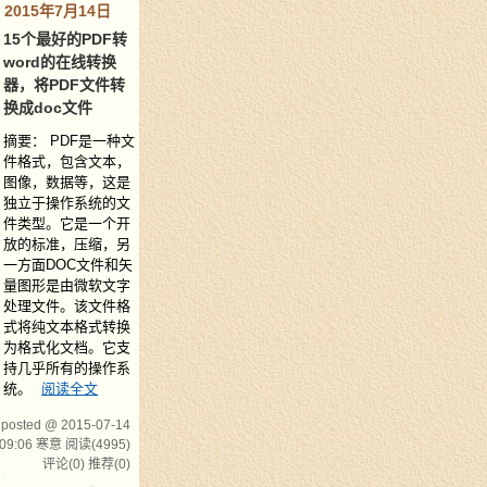
2015年7月14日
15个最好的PDF转
word的在线转换
器，将PDF文件转
换成doc文件
摘要： PDF是一种文
件格式，包含文本，
图像，数据等，这是
独立于操作系统的文
件类型。它是一个开
放的标准，压缩，另
一方面DOC文件和矢
量图形是由微软文字
处理文件。该文件格
式将纯文本格式转换
为格式化文档。它支
持几乎所有的操作系
统。
阅读全文
posted @ 2015-07-14
09:06 寒意
阅读(4995)
评论(0)
推荐(0)