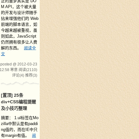
正的噩梦其实是 DO
M API，这个被大量
的开发与设计师随手
拈来增强他们的 Web
前端的脚本语言，如
今越来越被重视，虽
则如此，JavaScript
仍然拥有很多让人费
解的东西。
阅读全
文
posted @ 2012-03-23
12:58 寒意
阅读(2110)
评论(4)
推荐(3)
[置顶]
25条
div+CSS编程提醒
及小技巧整理
摘要： 1.ul标签在Mo
zilla中默认是有paddi
ng值的，而在IE中只
有margin有值。
阅