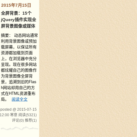
2015年7月15日
全屏背景：15个
jQuery插件实现全
屏背景图像或媒体
摘要： 动态网站通常
利用背景图像或预加
载屏幕，以保证所有
资源都加载到页面
上，在浏览器中充分
呈现。现在很多网站
都炫耀自己的图像作
为背景图像全屏背
景，追溯到旧的Flas
h网站却用自己的方
式在HTML资源重布
局。
阅读全文
posted @ 2015-07-15
12:00 寒意
阅读(5321)
评论(0)
推荐(1)