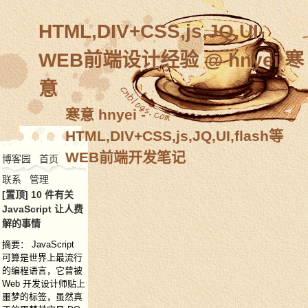
HTML,DIV+CSS,js,JQ,UI-
WEB前端设计经验 @ hnyei 寒
意
寒意 hnyei -
HTML,
DIV+CSS
,js,JQ,UI,flash等
WEB前端开发笔记
博客园
首页
联系
管理
[置顶]
10 件有关
JavaScript 让人费
解的事情
摘要： JavaScript
可算是世界上最流行
的编程语言，它曾被
Web 开发设计师贴上
噩梦的标签，虽然真