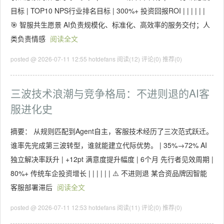
目标 | TOP10 NPS行业排名目标 | 300%+ 投资回报ROI | | | | | |
🎯 智服共生愿景 AI负责规模化、标准化、高效率的服务交付；人
类负责情感
阅读全文
posted @ 2026-07-11 12:55 hotdefans
阅读(12)
评论(0)
推荐(0)
三波技术浪潮与竞争格局：不进则退的AI客
服进化史
摘要： 从规则匹配到Agent自主，客服技术经历了三次范式跃迁。
谁率先完成第三波转型，谁就能建立代际优势。 | 35%→72% AI
独立解决率跃升 | +12pt 满意度提升幅度 | 6个月 先行者见效周期 |
80%+ 传统车企投资增长 | | | | | | ⚠️ 不进则退 某合资品牌因智能
客服部署滞后
阅读全文
posted @ 2026-07-11 12:53 hotdefans
阅读(11)
评论(0)
推荐(0)