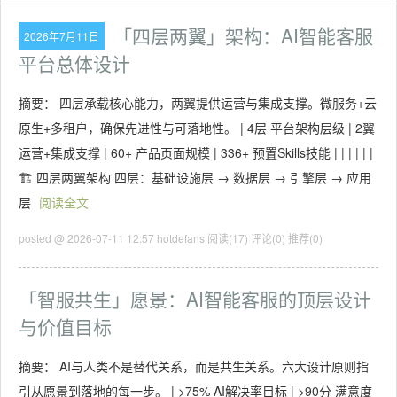
「四层两翼」架构：AI智能客服
2026年7月11日
平台总体设计
摘要： 四层承载核心能力，两翼提供运营与集成支撑。微服务+云
原生+多租户，确保先进性与可落地性。 | 4层 平台架构层级 | 2翼
运营+集成支撑 | 60+ 产品页面规模 | 336+ 预置Skills技能 | | | | | |
🏗️ 四层两翼架构 四层：基础设施层 → 数据层 → 引擎层 → 应用
层
阅读全文
posted @ 2026-07-11 12:57 hotdefans
阅读(17)
评论(0)
推荐(0)
「智服共生」愿景：AI智能客服的顶层设计
与价值目标
摘要： AI与人类不是替代关系，而是共生关系。六大设计原则指
引从愿景到落地的每一步。 | >75% AI解决率目标 | >90分 满意度