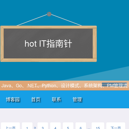
hot IT指南针
Java、Go、.NET、Python、设计模式、系统架构、PM管理流
程、软件工程、敏捷开发、SOA、云计算、大数据、区块链、
博客园
首页
联系
管理
WF、SAAS、EIP、ERP、HIS、B2B、B2C、CRM、OA等行
业咨询及解决方案
上一页
1
2
3
4
5
6
···
15
下一页