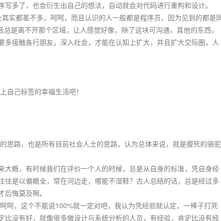
序写多了，也会衍生出自己的想法，自动就会对代码进行重构和设计。
实都差不多，呵呵，而且认识的人一般都是程序员，因为见到的都是
生活总是离不开那个区域，让人感觉好像，除了这块可沟通，其他的东西，
要多接触各行朋友，深入社会，才能在认知上扩大，并且扩大交际圈，人
上自己标签的幸福生活吧！
思路，也是所有目前社会人士的思路，认为总体来说，就是瘦死的骆驼
来大概，有时候我们在评价一个人的时候，总是从自身的标准，凭自身经
往往是以偏概全，常在河边走，哪能不湿鞋？古人总结的话，总是经过多
才后悔莫及啊。
呵，这个不能说100%就一定对吧，我认为凭经验就认定，一棒子打死
定比没有好，就像很多做设计与系统分析的人员，有经验，肯定比没有经