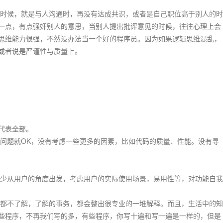
候，就是与人沟通时，再没有达成共识，或者是自己职位高于别人的时
一点，有点强奸别人的意思，当别人提出批评意见的时候，往往心理上会
思维能力很强，不然没办法当一个好的程序员。因为如果逻辑思维混乱，
或者说是严谨性与质量上。
代表全部。
题就OK，没有考虑一些更多的因素，比如代码的质量、性能。没有寻
从用户的角度出发，考虑用户的实际使用场景，易用性等，对功能自我
不了解，了解的事务，都会整出很专业的一堆解释。而且，生活中的知
些程序，不再我们写的多，有些程序，你写十遍和写一遍是一样的，但是