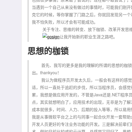
当遇到一个自己从来没有做过的事情时，可能我们刚开
克它的时候，等你掌握了门路之后，你就回发现另一个
我不怕失败，所以才会有可能成功。
关于专注、思维的转变、放下枷锁、改革开发思维
让我开始新的职业生涯之路吧。
思想的枷锁
首先、我写的更多是我的理解的所谓的思想的枷锁。
出。thankyou！
我认为做程序员开发太久后，一般会有这样的感觉。
适，所以一直处于追赶的步伐，所以当程序员，会感觉
累，我想是做应用开发的，不管是Java还是.NET
点，其实就想明白了，应用技术的出现，无非是为了解
成本就很多，时间、人力、后期的投入等等，所以易用
我是从事微软平台之上的与同事一起合伙开发一套帮助
开发人员更好的专注业务功能的开发。三是解决前辈们
术。例如目前比较或的云计算，总感觉又回归了，思想