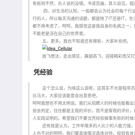
有些则不然，古人说的没错。书读百遍，其义自见。程
四、对生活的认知，一般都会认为社会的每个行业其
行的人，所以每天沟通的话题，都是除了IT还是IT，
都不用考虑了，呵呵，我感觉这是我自身的毛病之一，
不能老是活在自己的世界里。
五、更多。我也不知道还有哪些，大家补充吧。
放飞想法，走出禁区，展翅高飞，迎接精彩而又打
凭经验
这个怎么说，为啥这么说呢，这其实不光是程序员的
比马大，大家应该能意会出意思吧，
呵呵我想也不用太明说。我们从招聘人的时候也能看出
验去判定，往往都是主观的评价，而不是客观的评价，
人实践证明的。希望我们不要当凭经验做事失败的时候
还有就是认为，工作年限多的人比少的人能力强，呵
人也不对的呵呵，我们要具体情况具体对待，经验有肯