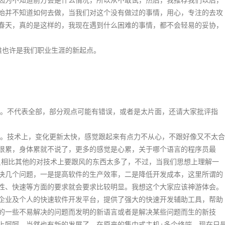
始并不知道如何去做，当我们对这个没有做过的事情，用心，专注的去攻
春天，真的是这样的，我现在遇到什么困难的事情，都不会轻易的妥协，
也许是我们职业生涯的新起点。
不代表全部，部分观点可能有错误，或者是太片面，还请大家批评指
技术上，变化更新太快，感觉跟起来有点力不从心，不跟好像又不太合
很累，身体累就不说了，更多的感觉是心累，关于哪个语言的程序员最
程序员相比其他的对技术上要跟风的东西太多了，不过，当我们思想上理解一
决几个问题，一是提高软件的生产效率，二是降低开发成本，这里所谓的
性、快速等方面的要求就会要求比较明显。我想这个大家应该神游体会。
企业及个人的快速软件开发平台，提供了强大的快速开发辅助工具，帮助
的一些不易解决的问题而发明的新语言或者是解决某些问题而生的新技
上呵呵，当然也有新的发展了，在原来的集中式主机+多个终端，现在只