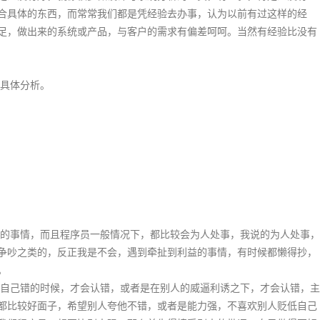
合具体的东西，而常常我们都是凭经验去办事，认为以前有过这样的经
足，做出来的系统或产品，与客户的需求有偏差呵呵。当然有经验比没有
具体分析。
事情，而且程序员一般情况下，都比较会为人处事，我说的为人处事，
争吵之类的，反正我是不会，遇到牵扯到利益的事情，有时候都懒得抄，
。
己错的时候，才会认错，或者是在别人的威逼利诱之下，才会认错，主
都比较好面子，希望别人夸他不错，或者是能力强，不喜欢别人贬低自己