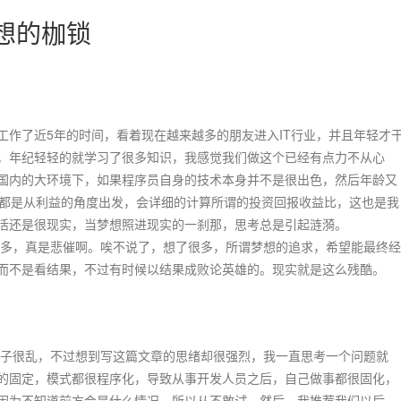
想的枷锁
了近5年的时间，看着现在越来越多的朋友进入IT行业，并且年轻才
，年纪轻轻的就学习了很多知识，我感觉我们做这个已经有点力不从心
国内的大环境下，如果程序员自身的技术本身并不是很出色，然后年龄又
，都是从利益的角度出发，会详细的计算所谓的投资回报收益比，这也是我
活还是很现实，当梦想照进现实的一刹那，思考总是引起涟漪。
，真是悲催啊。唉不说了，想了很多，所谓梦想的追求，希望能最终经
而不是看结果，不过有时候以结果成败论英雄的。现实就是这么残酷。
很乱，不过想到写这篇文章的思绪却很强烈，我一直思考一个问题就
的固定，模式都很程序化，导致从事开发人员之后，自己做事都很固化，
因为不知道前方会是什么情况，所以从不敢试，然后，我推荐我们以后，