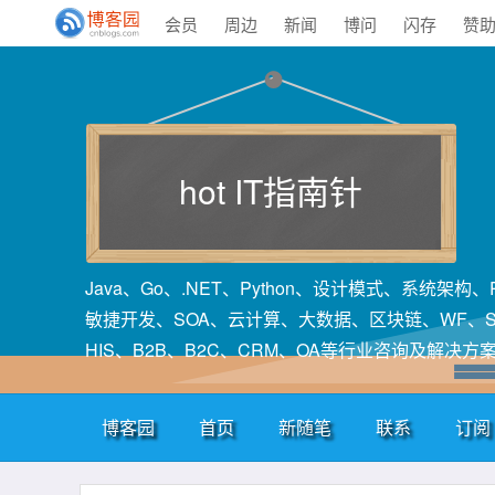
会员
周边
新闻
博问
闪存
赞
hot IT指南针
Java、Go、.NET、Python、设计模式、系统架
敏捷开发、SOA、云计算、大数据、区块链、WF、SA
HIS、B2B、B2C、CRM、OA等行业咨询及解决方
博客园
首页
新随笔
联系
订阅