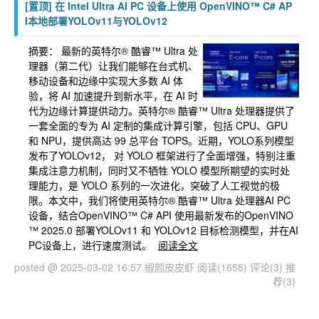
[置顶]
在 Intel Ultra AI PC 设备上使用 OpenVINO™ C# AP
I本地部署YOLOv11与YOLOv12
摘要：
最新的英特尔® 酷睿™ Ultra 处
理器（第二代）让我们能够在台式机、
移动设备和边缘中实现大多数 AI 体
验，将 AI 加速提升到新水平，在 AI 时
代为边缘计算提供动力。英特尔® 酷睿™ Ultra 处理器提供了
一套全面的专为 AI 定制的集成计算引擎，包括 CPU、GPU
和 NPU，提供高达 99 总平台 TOPS。近期，YOLO系列模型
发布了YOLOv12， 对 YOLO 框架进行了全面增强，特别注重
集成注意力机制，同时又不牺牲 YOLO 模型所期望的实时处
理能力，是 YOLO 系列的一次进化，突破了人工视觉的极
限。本文中，我们将使用英特尔® 酷睿™ Ultra 处理器AI PC
设备，结合OpenVINO™ C# API 使用最新发布的OpenVINO
™ 2025.0 部署YOLOv11 和 YOLOv12 目标检测模型，并在AI
PC设备上，进行速度测试。
阅读全文
posted @ 2025-03-02 16:57 椒颜皮皮虾
阅读(1658)
评论(3)
推
荐(3)