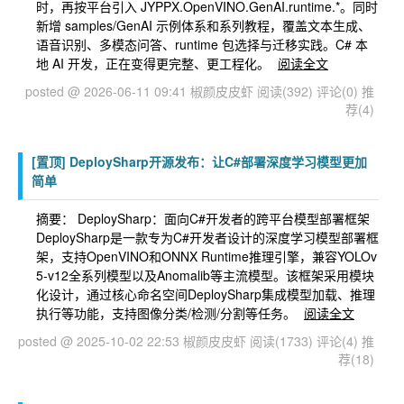
时，再按平台引入 JYPPX.OpenVINO.GenAI.runtime.*。同时
新增 samples/GenAI 示例体系和系列教程，覆盖文本生成、
语音识别、多模态问答、runtime 包选择与迁移实践。C# 本
地 AI 开发，正在变得更完整、更工程化。
阅读全文
posted @ 2026-06-11 09:41 椒颜皮皮虾
阅读(392)
评论(0)
推
荐(4)
[置顶]
DeploySharp开源发布：让C#部署深度学习模型更加
简单
摘要： DeploySharp：面向C#开发者的跨平台模型部署框架
DeploySharp是一款专为C#开发者设计的深度学习模型部署框
架，支持OpenVINO和ONNX Runtime推理引擎，兼容YOLOv
5-v12全系列模型以及Anomalib等主流模型。该框架采用模块
化设计，通过核心命名空间DeploySharp集成模型加载、推理
执行等功能，支持图像分类/检测/分割等任务。
阅读全文
posted @ 2025-10-02 22:53 椒颜皮皮虾
阅读(1733)
评论(4)
推
荐(18)