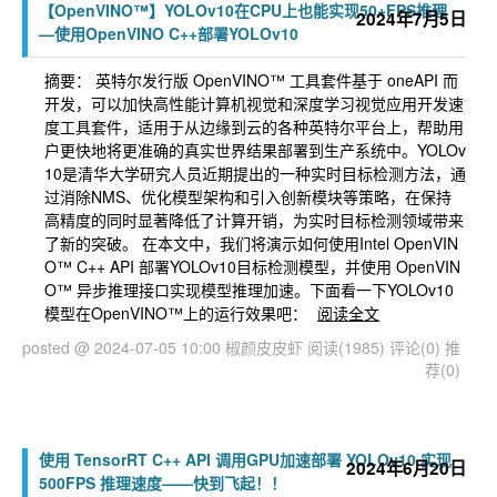
【OpenVINO™】YOLOv10在CPU上也能实现50+FPS推理
2024年7月5日
—使用OpenVINO C++部署YOLOv10
摘要： 英特尔发行版 OpenVINO™ 工具套件基于 oneAPI 而
开发，可以加快高性能计算机视觉和深度学习视觉应用开发速
度工具套件，适用于从边缘到云的各种英特尔平台上，帮助用
户更快地将更准确的真实世界结果部署到生产系统中。YOLOv
10是清华大学研究人员近期提出的一种实时目标检测方法，通
过消除NMS、优化模型架构和引入创新模块等策略，在保持
高精度的同时显著降低了计算开销，为实时目标检测领域带来
了新的突破。 在本文中，我们将演示如何使用Intel OpenVIN
O™ C++ API 部署YOLOv10目标检测模型，并使用 OpenVIN
O™ 异步推理接口实现模型推理加速。下面看一下YOLOv10
模型在OpenVINO™上的运行效果吧：
阅读全文
posted @ 2024-07-05 10:00 椒颜皮皮虾
阅读(1985)
评论(0)
推
荐(0)
使用 TensorRT C++ API 调用GPU加速部署 YOLOv10 实现
2024年6月20日
500FPS 推理速度——快到飞起！！