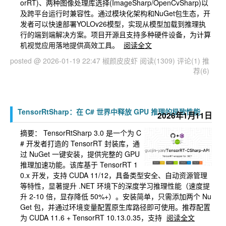
orRT)、两种图像处理库选择(ImageSharp/OpenCvSharp)以
及跨平台运行时兼容性。通过模块化架构和NuGet包生态，开
发者可以快速部署YOLOv26模型，实现从模型加载到推理执
行的端到端解决方案。项目开源且支持多种硬件设备，为计算
机视觉应用落地提供高效工具。
阅读全文
posted @ 2026-01-19 22:47 椒颜皮皮虾
阅读(1309)
评论(1)
推
荐(6)
TensorRtSharp：在 C# 世界中释放 GPU 推理的极致性能
2026年1月11日
摘要：
TensorRtSharp 3.0 是一个为 C
# 开发者打造的 TensorRT 封装库，通
过 NuGet 一键安装，提供完整的 GPU
推理加速功能。该库基于 TensorRT 1
0.x 开发，支持 CUDA 11/12，具备类型安全、自动资源管理
等特性，显著提升 .NET 环境下的深度学习推理性能（速度提
升 2-10 倍，显存降低 50%+）。安装简单，只需添加两个 Nu
Get 包，并通过环境变量配置原生库路径即可使用。推荐配置
为 CUDA 11.6 + TensorRT 10.13.0.35，支持
阅读全文