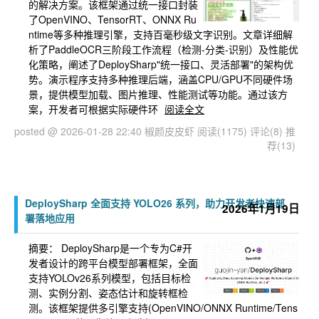
的解决方案。该框架通过统一接口封装
了OpenVINO、TensorRT、ONNX Ru
ntime等多种推理引擎，支持百毫秒级文字识别。文章详细解
析了PaddleOCR三阶段工作流程（检测-分类-识别）及性能优
化策略，阐述了DeploySharp"统一接口、灵活部署"的架构优
势。演示程序支持多种推理后端，涵盖CPU/GPU不同硬件场
景，提供模型加载、图片推理、性能测试等功能。通过该方
案，开发者可根据实际硬件环
阅读全文
posted @ 2026-01-28 22:40 椒颜皮皮虾
阅读(1175)
评论(8)
推
荐(13)
DeploySharp 全面支持 YOLO26 系列，助力开发者快速部
2026年1月19日
署落地应用
摘要：
DeploySharp是一个专为C#开
发者设计的跨平台模型部署框架，全面
支持YOLOv26系列模型，包括目标检
测、实例分割、姿态估计和旋转框检
测。该框架提供多引擎支持(OpenVINO/ONNX Runtime/Tens