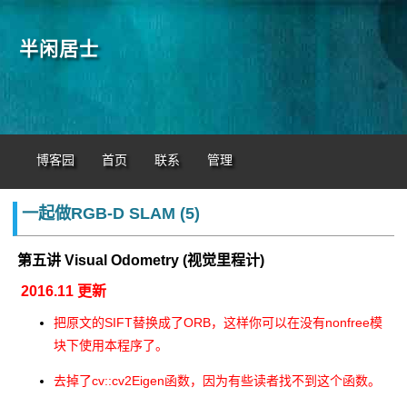
半闲居士
博客园
首页
联系
管理
一起做RGB-D SLAM (5)
第五讲 Visual Odometry (视觉里程计)
2016.11 更新
把原文的SIFT替换成了ORB，这样你可以在没有nonfree模
块下使用本程序了。
去掉了cv::cv2Eigen函数，因为有些读者找不到这个函数。