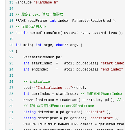
 13
 #include 
"
slamBase.h
"
 14
 15
//
 给定index，读取一帧数据
 16
 FRAME readFrame( 
int
 index, ParameterReader&
 17
//
 度量运动的大小
 18
double
 19
 20
int
 main( 
int
 argc, 
char
**
 21
 22
 23
int
 startIndex  =   atoi( pd.getData( 
"
start_index
"
 24
int
 endIndex    =   atoi( pd.getData( 
"
end_index
"
 25
 26
//
 initialize
 27
     cout<<
"
Initializing ...
"
<<
 28
int
 currIndex = startIndex; 
//
 当前索引为currIndex
 29
     FRAME lastFrame = readFrame( currIndex, pd ); 
//
 30
//
 我们总是在比较currFrame和lastFrame
 31
string
 detector = pd.getData( 
"
detector
"
 32
string
 descriptor = pd.getData( 
"
descriptor
"
 33
     CAMERA_INTRINSIC_PARAMETERS camera =