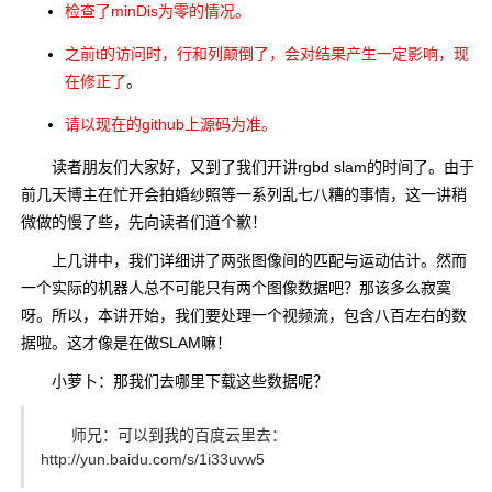
检查了minDis为零的情况。
之前t的访问时，行和列颠倒了，会对结果产生一定影响，现
在修正了
。
请以现在的github上源码为准。
读者朋友们大家好，又到了我们开讲rgbd slam的时间了。由于
前几天博主在忙开会拍婚纱照等一系列乱七八糟的事情，这一讲稍
微做的慢了些，先向读者们道个歉！
上几讲中，我们详细讲了两张图像间的匹配与运动估计。然而
一个实际的机器人总不可能只有两个图像数据吧？那该多么寂寞
呀。所以，本讲开始，我们要处理一个视频流，包含八百左右的数
据啦。这才像是在做SLAM嘛！
小萝卜：那我们去哪里下载这些数据呢？
师兄：可以到我的百度云里去：
http://yun.baidu.com/s/1i33uvw5