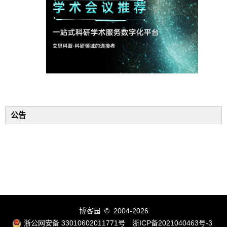
公告
博客园
© 2004-2026
浙公网安备 33010602011771号
浙ICP备2021040463号-3