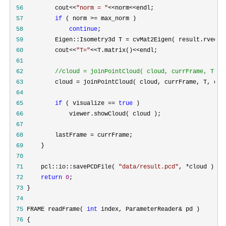
 56
         cout<<
"
norm = 
"
<<norm<<
 57
if
 ( norm >=
 58
continue
 59
         Eigen::Isometry3d T =
 60
         cout<<
"
T=
"
<<T.matrix()<<
 61
 62
//
cloud = joinPointCloud( cloud, currFrame, T.in
 63
         cloud =
 64
 65
if
 ( visualize == 
true
 66
 67
 68
         lastFrame =
 69
 70
 71
     pcl::io::savePCDFile( 
"
data/result.pcd
"
, *
 72
return
0
 73
 74
 75
 FRAME readFrame( 
int
 index, ParameterReader&
 76