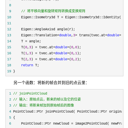
 8
 9
//
 将平移向量和旋转矩阵转换成变换矩阵
10
     Eigen::Isometry3d T =
11
12
13
     Eigen::Translation<
double
,
3
> trans(tvec.at<
double
>(
0
,
14
     T =
15
     T(
0
,
3
) = tvec.at<
double
>(
0
,
0
16
     T(
1
,
3
) = tvec.at<
double
>(
0
,
1
17
     T(
2
,
3
) = tvec.at<
double
>(
0
,
2
18
return
19
 }
另一个函数：将新的帧合并到旧的点云里：
 1
//
 2
//
 3
//
 输出：将新来帧加到原始帧后的图像
 4
 PointCloud::Ptr joinPointCloud( PointCloud::Ptr original,
 5
 6
     PointCloud::Ptr newCloud =