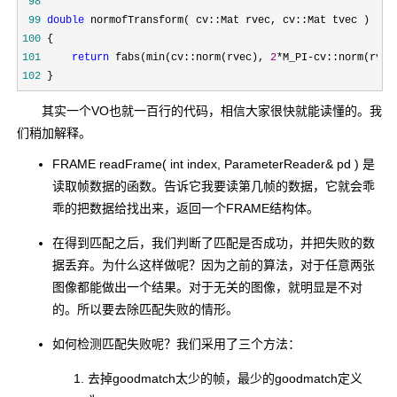
 98
 99
double
100
101
return
 fabs(min(cv::norm(rvec), 
2
*M_PI-cv::norm(rvec
102
 }
其实一个VO也就一百行的代码，相信大家很快就能读懂的。我
们稍加解释。
FRAME readFrame( int index, ParameterReader& pd ) 是
读取帧数据的函数。告诉它我要读第几帧的数据，它就会乖
乖的把数据给找出来，返回一个FRAME结构体。
在得到匹配之后，我们判断了匹配是否成功，并把失败的数
据丢弃。为什么这样做呢？因为之前的算法，对于任意两张
图像都能做出一个结果。对于无关的图像，就明显是不对
的。所以要去除匹配失败的情形。
如何检测匹配失败呢？我们采用了三个方法：
去掉goodmatch太少的帧，最少的goodmatch定义