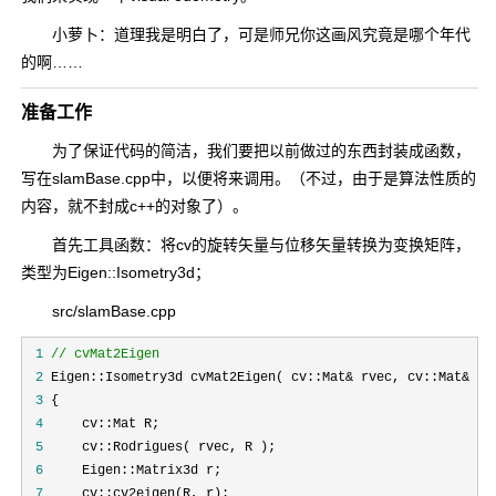
小萝卜：道理我是明白了，可是师兄你这画风究竟是哪个年代
的啊……
准备工作
为了保证代码的简洁，我们要把以前做过的东西封装成函数，
写在slamBase.cpp中，以便将来调用。（不过，由于是算法性质的
内容，就不封成c++的对象了）。
首先工具函数：将cv的旋转矢量与位移矢量转换为变换矩阵，
类型为Eigen::Isometry3d；
src/slamBase.cpp
 1
//
 cvMat2Eigen
 2
 Eigen::Isometry3d cvMat2Eigen( cv::Mat& rvec, cv::Mat&
 3
 4
 5
 6
 7