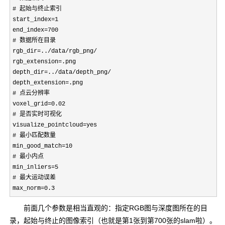
# 起始与终止索引

start_index=1

end_index=700

# 数据所在目录

rgb_dir=../data/rgb_png/

rgb_extension=.png

depth_dir=../data/depth_png/

depth_extension=.png

# 点云分辨率

voxel_grid=0.02

# 是否实时可视化

visualize_pointcloud=yes

# 最小匹配数量

min_good_match=10

# 最小内点

min_inliers=5

# 最大运动误差

max_norm=0.3
前面几个参数是相当直观的：指定RGB图与深度图所在的目
录，起始与终止的图像索引（也就是第1张到第700张的slam啦）。