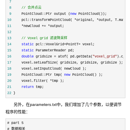
 7
 8
//
 合并点云
 9
     PointCloud::Ptr output (
new
10
     pcl::transformPointCloud( *original, *
11
     *newCloud += *
12
13
//
 Voxel grid 滤波降采样
14
static
 pcl::VoxelGrid<PointT>
15
static
16
double
 gridsize = atof( pd.getData(
"
voxel_grid
"
17
18
19
     PointCloud::Ptr tmp( 
new
20
     voxel.filter( *
21
return
22
 }
另外，在parameters.txt中，我们增加了几个参数，以便调节
程序的性能：
# part 5 

# 数据相关
