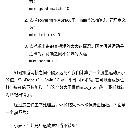
为：
min_good_match=10
去掉solvePnPRASNAC里，inlier较少的帧，同理定义
为：
min_inliers=5
去掉求出来的变换矩阵太大的情况。因为假设运动是
连贯的，两帧之间不会隔的太远：
max_norm=0.3
如何知道两帧之间不隔太远呢？我们计算了一个度量运动大小
的值：$\| \Delta t \| + \min ( 2 \pi - \| r\|, \| r \|)$。它可以看成是位
移与旋转的范数加和。当这个数大于阈值max_norm时，我们就认
为匹配出错了。
经过这三道工序处理后，vo的结果基本能保持正确啦。下面是
一个gif图片：
小萝卜：师兄！这效果相当不错啊！