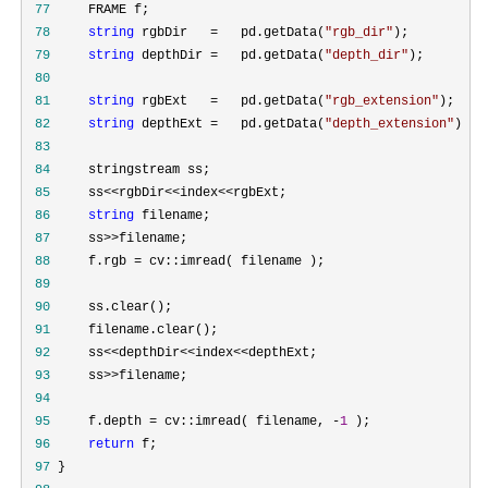
 77
 78
string
 rgbDir   =   pd.getData(
"
rgb_dir
"
 79
string
 depthDir =   pd.getData(
"
depth_dir
"
 80
 81
string
 rgbExt   =   pd.getData(
"
rgb_extension
"
 82
string
 depthExt =   pd.getData(
"
depth_extension
"
 83
 84
 85
     ss<<rgbDir<<index<<
 86
string
 87
     ss>>
 88
     f.rgb =
 89
 90
 91
 92
     ss<<depthDir<<index<<
 93
     ss>>
 94
 95
     f.depth = cv::imread( filename, -
1
 96
return
 97