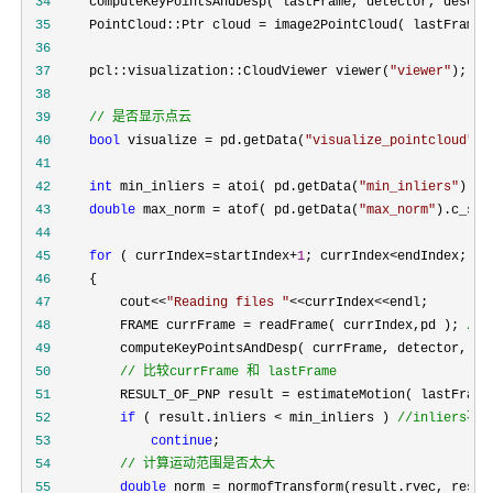
 34
 35
     PointCloud::Ptr cloud =
 36
 37
     pcl::visualization::CloudViewer viewer(
"
viewer
"
 38
 39
//
 是否显示点云
 40
bool
 visualize = pd.getData(
"
visualize_pointcloud
"
)=
 41
 42
int
 min_inliers = atoi( pd.getData(
"
min_inliers
"
 43
double
 max_norm = atof( pd.getData(
"
max_norm
"
 44
 45
for
 ( currIndex=startIndex+
1
; currIndex<endIndex; cu
 46
 47
         cout<<
"
Reading files 
"
<<currIndex<<
 48
         FRAME currFrame = readFrame( currIndex,pd ); 
//
 
 49
 50
//
 比较currFrame 和 lastFrame
 51
         RESULT_OF_PNP result =
 52
if
 ( result.inliers < min_inliers ) 
//
inliers
 53
continue
 54
//
 计算运动范围是否太大
 55
double
 norm =