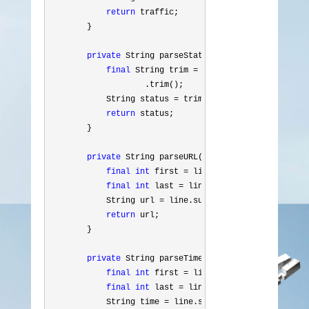
return
 traffic;

        }

private
 String parseStatus(String line) {

final
 String trim = line.substring(line.la
                    .trim();

            String status 
= trim.split(" ")[0
];

return
 status;

        }

private
 String parseURL(String line) {

final
int
 first = line.indexOf("\""
);

final
int
 last = line.lastIndexOf("\""
);

            String url 
= line.substring(first + 1
, las
return
 url;

        }

private
 String parseTime(String line) {

final
int
 first = line.indexOf("["
);

final
int
 last = line.indexOf("+0800]"
);

            String time 
= line.substring(first + 1
, la