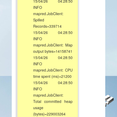
15/04/26 04:28:50
INFO
mapred.JobClient:
Spilled
Records=339714
15/04/26 04:28:50
INFO
mapred.JobClient: Map
output bytes=14158741
15/04/26 04:28:50
INFO
mapred.JobClient: CPU
time spent (ms)=21200
15/04/26 04:28:50
INFO
mapred.JobClient:
Total committed heap
usage
(bytes)=229003264