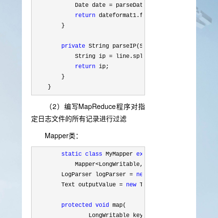
            Date date 
=
 parseDateFormat(time);

return
 dateformat1.format(date);

        }

private
 String parseIP(String line) {

            String ip 
= line.split("- -")[0
].trim();

return
 ip;

        }

    }
（2）编写MapReduce程序对指
定日志文件的所有记录进行过滤
Mapper类：
static
class
 MyMapper 
extends
            Mapper
<LongWritable, Text, LongWritable, T
        LogParser logParser 
= 
new
 LogParser();

        Text outputValue 
= 
new
 Text();

protected
void
 map(

                LongWritable key,
