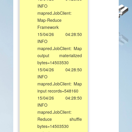
INFO
mapred.JobClient:
Map-Reduce
Framework
15/04/26 04:28:50
INFO
mapred.JobClient: Map
output materialized
bytes=14503530
15/04/26 04:28:50
INFO
mapred.JobClient: Map
input records=548160
15/04/26 04:28:50
INFO
mapred.JobClient:
Reduce shuffle
bytes=14503530