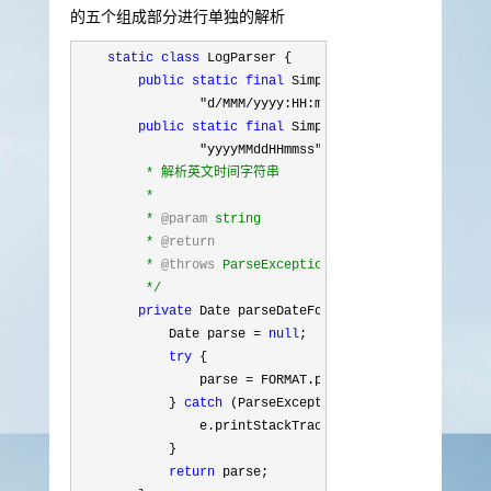
的五个组成部分进行单独的解析
static
class
 LogParser {

public
static
final
 SimpleDateFormat FORMAT = 
"d/MMM/yyyy:HH:mm:ss"
, Locale.ENGLISH)
public
static
final
 SimpleDateFormat dateforma
"yyyyMMddHHmmss"
);
/**
         * 解析英文时间字符串

         * 

         * 
@param
 string

         * 
@return
         * 
@throws
 ParseException

*/
private
 Date parseDateFormat(String string) {

            Date parse 
= 
null
;

try
 {

                parse 
=
 FORMAT.parse(string);

            } 
catch
 (ParseException e) {

                e.printStackTrace();

            }

return
 parse;
