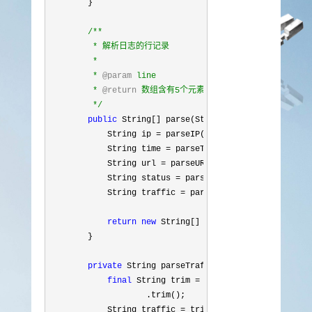
        }

/**
         * 解析日志的行记录

         * 

         * 
@param
 line

         * 
@return
 数组含有5个元素，分别是ip、时间、url、状
*/
public
 String[] parse(String line) {

            String ip 
=
 parseIP(line);

            String time 
=
 parseTime(line);

            String url 
=
 parseURL(line);

            String status 
=
 parseStatus(line);

            String traffic 
=
 parseTraffic(line);

return
new
 String[] { ip, time, url, statu
        }

private
 String parseTraffic(String line) {

final
 String trim = line.substring(line.la
                    .trim();

            String traffic 
= trim.split(" ")[1
];
