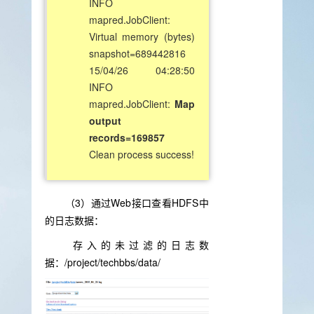
INFO
mapred.JobClient:
Virtual memory (bytes)
snapshot=689442816
15/04/26 04:28:50
INFO
mapred.JobClient:
Map
output
records=169857
Clean process success!
（3）通过Web接口查看HDFS中
的日志数据：
存入的未过滤的日志数
据：/project/techbbs/data/