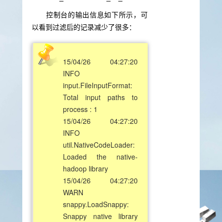
控制台的输出信息如下所示，可
以看到过滤后的记录减少了很多：
15/04/26 04:27:20
INFO
input.FileInputFormat:
Total input paths to
process : 1
15/04/26 04:27:20
INFO
util.NativeCodeLoader:
Loaded the native-
hadoop library
15/04/26 04:27:20
WARN
snappy.LoadSnappy:
Snappy native library