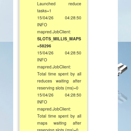
Launched reduce
tasks=1
15/04/26 04:28:50
INFO
mapred.JobClient:
SLOTS_MILLIS_MAPS
=58296
15/04/26 04:28:50
INFO
mapred.JobClient:
Total time spent by all
reduces waiting after
reserving slots (ms)=0
15/04/26 04:28:50
INFO
mapred.JobClient:
Total time spent by all
maps waiting after
reserving slots (ms)=0