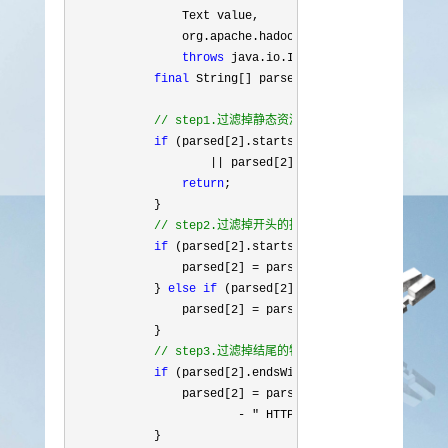
                Text value,

                org.apache.hadoop.mapreduce.Mapper
<Lon
throws
 java.io.IOException, Interrupte
final
 String[] parsed =
 logParser.parse(va
//
 step1.过滤掉静态资源访问请求
if
 (parsed[2].startsWith("GET /static/"
)

|| parsed[2].startsWith("GET /uc_s
return
;

            }

//
 step2.过滤掉开头的指定字符串
if
 (parsed[2].startsWith("GET /"
)) {

                parsed[
2] = parsed[2].substring("GET /
            } 
else
if
 (parsed[2].startsWith("POST /"
))
                parsed[
2] = parsed[2].substring("POST 
            }

//
 step3.过滤掉结尾的特定字符串
if
 (parsed[2].endsWith(" HTTP/1.1"
)) {

                parsed[
2] = parsed[2].substring(0, par
- " HTTP/1.1"
.length());

            }
