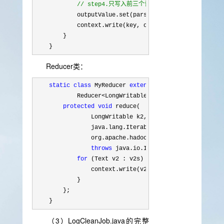
//
 step4.只写入前三个记录类型项
            outputValue.set(parsed[0] + "\t" + parsed[
            context.write(key, outputValue);

        }

    }
Reducer类：
static
class
 MyReducer 
extends
            Reducer
<LongWritable, Text, Text, NullWrit
protected
void
 reduce(

                LongWritable k2,

                java.lang.Iterable
<Text>
 v2s,

                org.apache.hadoop.mapreduce.Reducer
<Lo
throws
 java.io.IOException, Interrupte
for
 (Text v2 : v2s) {

                context.write(v2, NullWritable.get());

            }

        };

    }
（3）LogCleanJob.java的完整