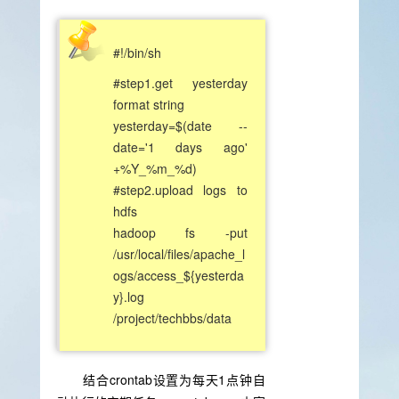
#!/bin/sh
#step1.get yesterday
format string
yesterday=$(date --
date='1 days ago'
+%Y_%m_%d)
#step2.upload logs to
hdfs
hadoop fs -put
/usr/local/files/apache_l
ogs/access_${yesterda
y}.log
/project/techbbs/data
结合crontab设置为每天1点钟自