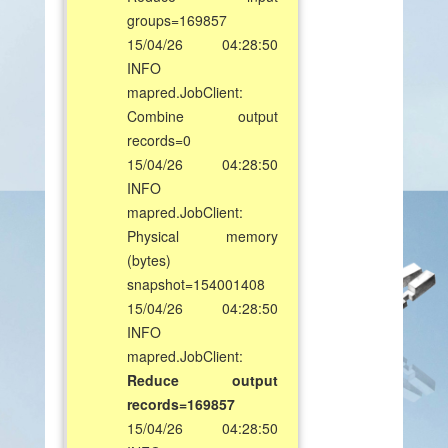
groups=169857
15/04/26 04:28:50
INFO
mapred.JobClient:
Combine output
records=0
15/04/26 04:28:50
INFO
mapred.JobClient:
Physical memory
(bytes)
snapshot=154001408
15/04/26 04:28:50
INFO
mapred.JobClient:
Reduce output
records=169857
15/04/26 04:28:50