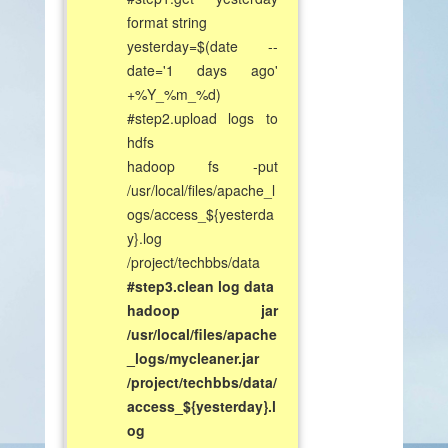
format string
yesterday=$(date --
date='1 days ago'
+%Y_%m_%d)
#step2.upload logs to
hdfs
hadoop fs -put
/usr/local/files/apache_l
ogs/access_${yesterda
y}.log
/project/techbbs/data
#step3.clean log data
hadoop jar
/usr/local/files/apache
_logs/mycleaner.jar
/project/techbbs/data/
access_${yesterday}.l
og