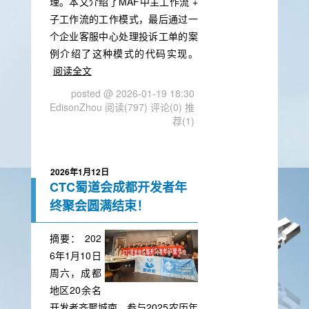
理。本文介绍了MAF中主工作流 +
子工作流的工作模式，最后通过一
个企业客服中心处理投诉工单的案
例介绍了这种模式的代码实现。
阅读全文
posted @ 2026-01-19 18:30
EdisonZhou
阅读(797)
评论(0)
推
荐(1)
2026年1月12日
CTC蜀道会成都开发者年
终聚会圆满结束！
摘要：
202
6年1月10日
周六，成都
地区20余名
开发者齐聚城南，参与2025农历年