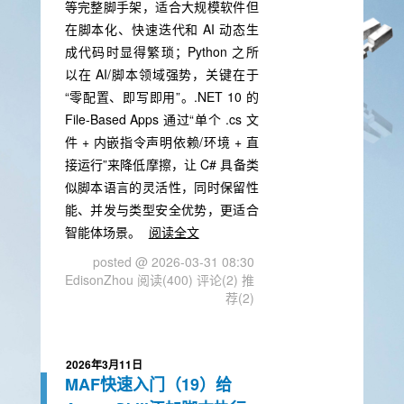
等完整脚手架，适合大规模软件但
在脚本化、快速迭代和 AI 动态生
成代码时显得繁琐；Python 之所
以在 AI/脚本领域强势，关键在于
“零配置、即写即用”。.NET 10 的
File-Based Apps 通过“单个 .cs 文
件 + 内嵌指令声明依赖/环境 + 直
接运行”来降低摩擦，让 C# 具备类
似脚本语言的灵活性，同时保留性
能、并发与类型安全优势，更适合
智能体场景。
阅读全文
posted @ 2026-03-31 08:30
EdisonZhou
阅读(400)
评论(2)
推
荐(2)
2026年3月11日
MAF快速入门（19）给