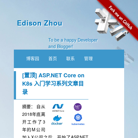
Edison Zhou
To be a happy Developer
and Blogger!
博客园
首页
联系
管理
[置顶]
ASP.NET Core on
K8s 入门学习系列文章目
录
摘要：
自从
2018年底离
开工作了3
年的M公司
加入X公司之后，开始了ASP.NET