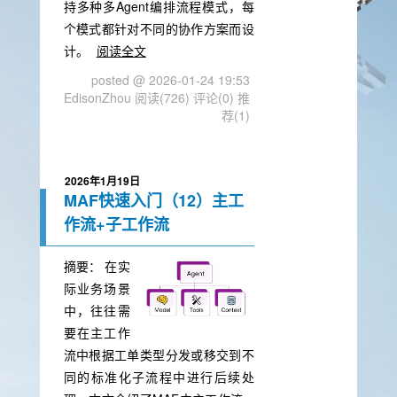
持多种多Agent编排流程模式，每
个模式都针对不同的协作方案而设
计。
阅读全文
posted @ 2026-01-24 19:53
EdisonZhou
阅读(726)
评论(0)
推
荐(1)
2026年1月19日
MAF快速入门（12）主工
作流+子工作流
摘要：
在实
际业务场景
中，往往需
要在主工作
流中根据工单类型分发或移交到不
同的标准化子流程中进行后续处