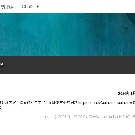
Chat2DB
赞助商
理
2026年1
turn ''; // 预处理内容，修复符号与文字之间缺少空格的问题 let processedContent = content /
文
posted @ 2026-01-29 20:04 青云码上
阅读(14)
评论(0)
推