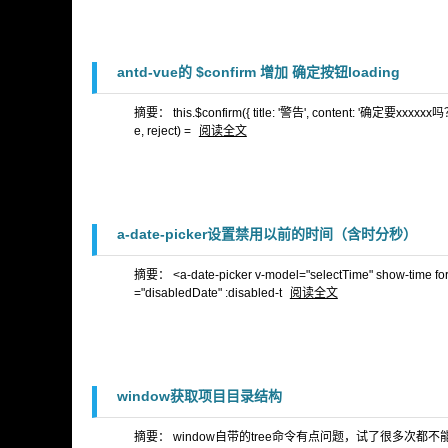
antd-vue的 $confirm 增加 确定按钮loading
摘要： this.$confirm({ title: '警告', content: '确定要xxxxxx吗？',
e, reject) =
阅读全文
a-date-picker设置禁用以前的时间（含时分秒）
摘要： <a-date-picker v-model="selectTime" show-time 
="disabledDate" :disabled-t
阅读全文
window获取项目目录结构
摘要： window自带的tree命令有点问题，试了很多次都不能忽略nod