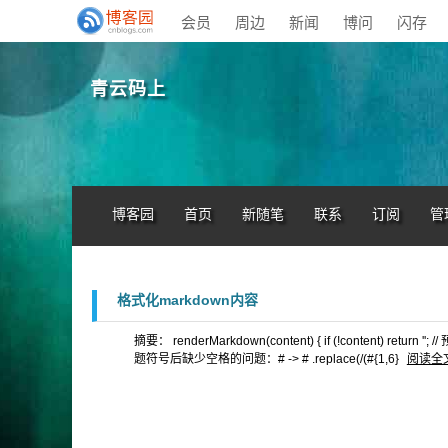
会员
周边
新闻
博问
闪存
青云码上
博客园
首页
新随笔
联系
订阅
管
格式化markdown内容
摘要： renderMarkdown(content) { if (!content) re
题符号后缺少空格的问题：# -> # .replace(/(#{1,6}
阅读全