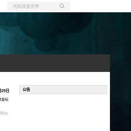
所有博客
当前博客
公告
月29日
/ 修复标
荐(0)