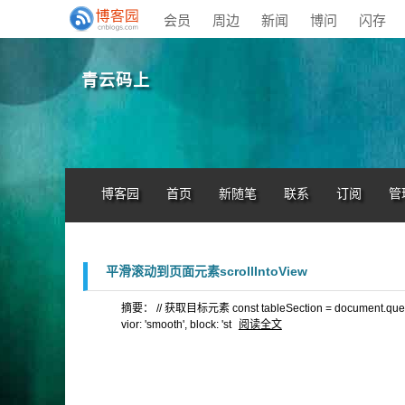
会员
周边
新闻
博问
闪存
青云码上
博客园
首页
新随笔
联系
订阅
管
平滑滚动到页面元素scrollIntoView
摘要： // 获取目标元素 const tableSection = document.queryS
vior: 'smooth', block: 'st
阅读全文