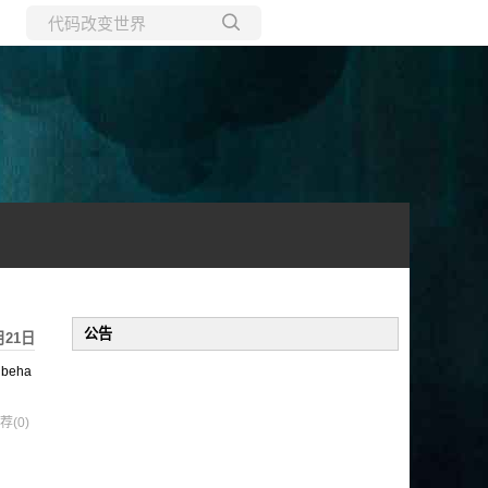
所有博客
当前博客
公告
月21日
 beha
荐(0)