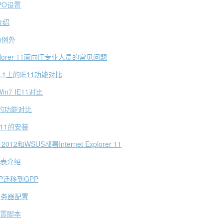
GPO设置
介绍
)例外
Explorer 11面向IT专业人员的常见问题
8.1上的IE11功能对比
in7 IE11对比
11的功能对比
E11的安装
12和WSUS部署Internet Explorer 11
列表介绍
P迁移到GPP
理服务器配置
配置脚本