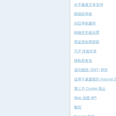
水平垂直文本支
持
网络和导航
向后导航缓
存
网络优先级设
置
预呈现和预提
取
TCP
连接共
享
隐私和安全
(DNT)
请勿跟踪
例
外
Internet 
适用于桌面版的
Cookie
第三方
阻
止
Web
API
加密
触控