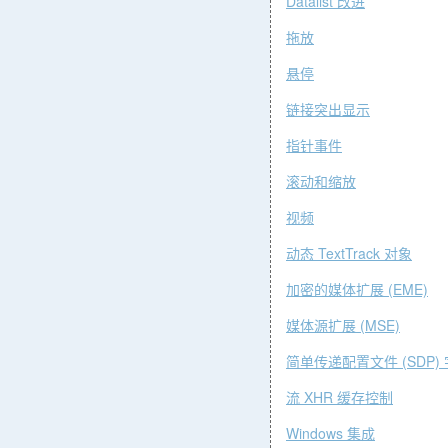
Datalist
改
进
拖
放
悬
停
链接突出显
示
指针事
件
滚动和缩
放
视频
TextTrack
动态
对
象
(EME)
加密的媒体扩展
(MSE)
媒体源扩展
(SDP)
简单传递配置文件
XHR
流
缓存控
制
Windows
集成