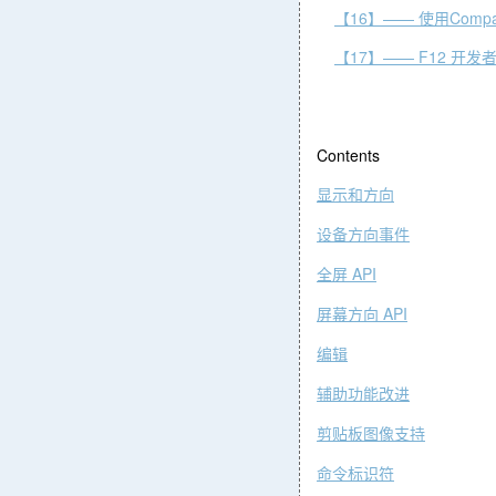
【16】—— 使用Compa
【17】—— F12 开发
Contents
显示和方向
设备方向事
件
API
全屏
API
屏幕方向
编辑
辅助功能改
进
剪贴板图像支
持
命令标识
符