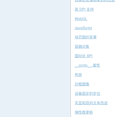
效果批处理和笔划的改
进
DPI
高
支
持
WebGL
JavaScript
块范围的变
量
容器对
象
API
国际化
__proto__
属
性
布局
边框图
像
设备固定的定
位
东亚和双向文本改
进
弹性框更
新