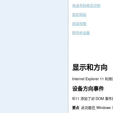
电话号码格式识
别
固定网
站
阅读视
图
跨同步设
备
显示和方向
Internet Explorer 11
利用
设备方向事
件
IE11
DOM
添加了对
事件
Windows 
要点
此功能在