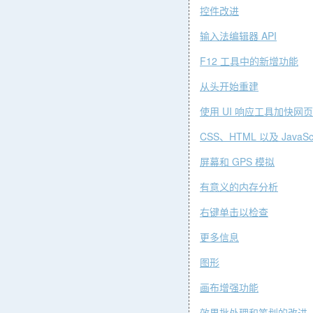
控件改
进
API
输入法编辑器
F12
工具中的新增功能
从头开始重
建
UI
使用
响应工具加快网页
CSS
HTML
JavaSc
、
以及
GPS
屏幕和
模
拟
有意义的内存分
析
右键单击以检
查
更多信
息
图形
画布增强功
能