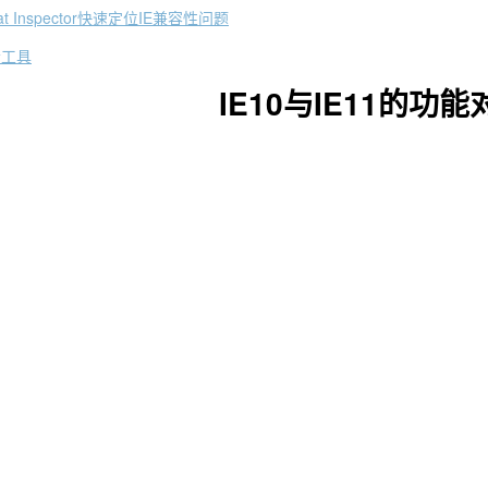
t Inspector快速定位IE兼容性问题
者工具
IE10
IE11
与
的功能