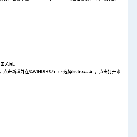
后点击关闭。
tes。点击新增并在%WINDIR%\inf\下选择inetres.adm，点击打开来
装。