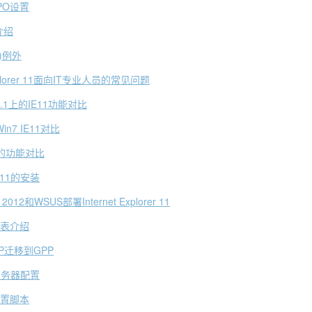
GPO设置
介绍
)例外
Explorer 11面向IT专业人员的常见问题
8.1上的IE11功能对比
in7 IE11对比
11的功能对比
E11的安装
12和WSUS部署Internet Explorer 11
列表介绍
P迁移到GPP
理服务器配置
配置脚本