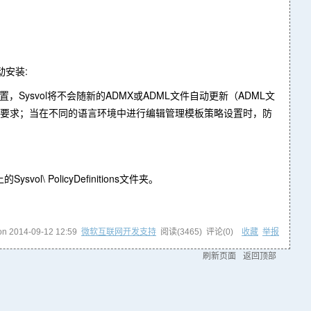
安装:
策略设置，Sysvol将不会随新的ADMX或ADML文件自动更新（ADML文
盘存储要求；当在不同的语言环境中进行编辑管理模板策略设置时，防
l\ PolicyDefinitions文件夹。
 on
2014-09-12 12:59
微软互联网开发支持
阅读(
3465
) 评论(
0
)
收藏
举报
刷新页面
返回顶部