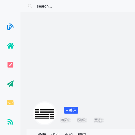
+ 关注
园龄：
粉丝：
关注：