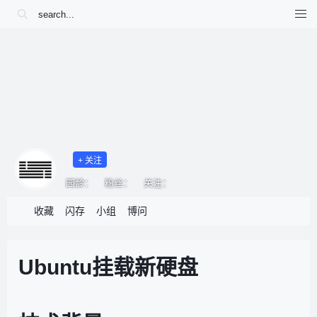
+ 关注
园龄：
粉丝：
关注：
收藏
闪存
小组
博问
Ubuntu挂载新硬盘