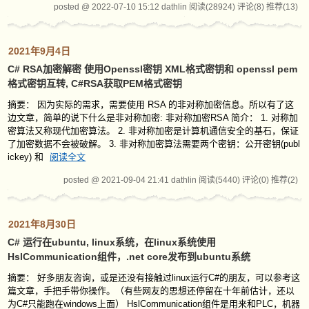
posted @ 2022-07-10 15:12 dathlin
阅读(28924)
评论(8)
推荐(13)
2021年9月4日
C# RSA加密解密 使用Openssl密钥 XML格式密钥和 openssl pem
格式密钥互转, C#RSA获取PEM格式密钥
摘要： 因为实际的需求，需要使用 RSA 的非对称加密信息。所以有了这
边文章，简单的说下什么是非对称加密: 非对称加密RSA 简介： 1. 对称加
密算法又称现代加密算法。 2. 非对称加密是计算机通信安全的基石，保证
了加密数据不会被破解。 3. 非对称加密算法需要两个密钥：公开密钥(publ
ickey) 和
阅读全文
posted @ 2021-09-04 21:41 dathlin
阅读(5440)
评论(0)
推荐(2)
2021年8月30日
C# 运行在ubuntu, linux系统，在linux系统使用
HslCommunication组件，.net core发布到ubuntu系统
摘要： 好多朋友咨询，或是还没有接触过linux运行C#的朋友，可以参考这
篇文章，手把手带你操作。（有些网友的思想还停留在十年前估计，还以
为C#只能跑在windows上面） HslCommunication组件是用来和PLC，机器