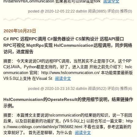
m/dathlin/HslCommunication 如果喜欢可以star或是fork
阅读全文
posted @ 2020-12-05 22:22 dathlin
阅读(3885)
评论(0)
推荐(0)
2020年10月23日
C# RPC 远程RPC调用 C#服务器设计 CS架构设计 远程API接口
RPC可视化 MqttRpc实现 HslCommunication远程调用，同步网络
访问，进度报告
摘要： 今天来说说C#的远程RPC调用，当然其实不止是限于C#，这个RP
C对JAVA，Python都是支持的，好了，进入主题 开始之前先介绍下：hslc
ommunication 官网：http://www.hslcommunication.cn/ 本功能需要最新版
V9.5.0以上支持 在Visual St
阅读全文
posted @ 2020-10-23 16:32 dathlin
阅读(9522)
评论(0)
推荐(4)
HslCommunication的OperateResult的使用细节说明，结果链操作
示例。
摘要： 本篇博文主要说说hslcommunication的结果链的知识，说一下前因
后果，以及目前最新的功能扩充，(V9.5.0以上) 以前也写过一篇文章：http
s://www.cnblogs.com/dathlin/p/7865682.html 不看也没事，参考这篇新的
文章就好了。 首先还是聊聊，为什么会
阅读全文