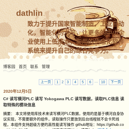
dathlin
致力于提升国家智能制造，工业自动
化，智能化的水平，让更多的中小企
业使用上低成本，实用的信息化软件
系统来提升自己的综合竞争力。
博客园
首页
联系
管理
上一页
1
2
3
4
5
6
···
10
下一页
2020年12月5日
C# 读写横河PLC 读写 Yokogawa PLC 读写数据，读取PLC信息 读
取特殊的模块信息
摘要： 本文将使用库技术来读写横河PLC数据，使用的是基于横河自身协
议实现，不需要额外的组件，读取操作只要放到后台线程就不会卡死线
程，本组件支持超级方便的高性能读写操作 github地址：https://github.co