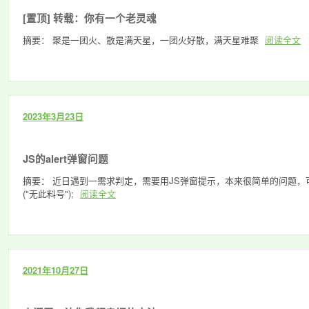
[置顶]
转载：你有一个老灵魂
摘要： 聚是一团火、散是满天星，一团火好散，满天星难聚
阅读全文
2023年3月23日
JS的alert弹窗问题
摘要： 近日遇到一需求判定，需要用JS弹窗提示，本来很简单的问题，可就是
("无此料号");
阅读全文
2021年10月27日