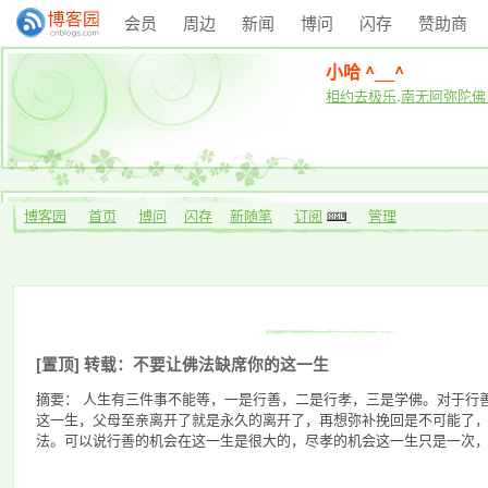
会员
周边
新闻
博问
闪存
赞助商
小哈 ^__^
相约去极乐,南无阿弥陀佛
博客园
首页
博问
闪存
新随笔
订阅
管理
[置顶]
转载：不要让佛法缺席你的这一生
摘要： 人生有三件事不能等，一是行善，二是行孝，三是学佛。对于行
这一生，父母至亲离开了就是永久的离开了，再想弥补挽回是不可能了
法。可以说行善的机会在这一生是很大的，尽孝的机会这一生只是一次