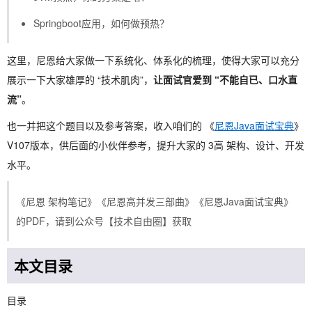
Springboot应用，如何做预热？
这里，尼恩给大家做一下系统化、体系化的梳理，使得大家可以充分
展示一下大家雄厚的 “技术肌肉”，
让面试官爱到 “不能自已、口水直
流”
。
也一并把这个题目以及参考答案，收入咱们的 《
尼恩Java面试宝典
》
V107版本，供后面的小伙伴参考，提升大家的 3高 架构、设计、开发
水平。
《尼恩 架构笔记》《尼恩高并发三部曲》《尼恩Java面试宝典》
的PDF，请到公众号【技术自由圈】获取
本文目录
目录