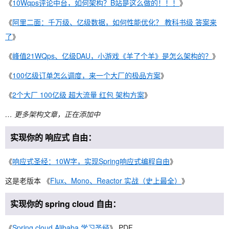
《
10Wqps评论中台，如何架构？B站是这么做的！！！
》
《
阿里二面：千万级、亿级数据，如何性能优化？ 教科书级 答案来
了
》
《
峰值21WQps、亿级DAU，小游戏《羊了个羊》是怎么架构的？
》
《
100亿级订单怎么调度，来一个大厂的极品方案
》
《
2个大厂 100亿级 超大流量 红包 架构方案
》
… 更多架构文章，正在添加中
实现你的 响应式 自由：
《
响应式圣经：10W字，实现Spring响应式编程自由
》
这是老版本 《
Flux、Mono、Reactor 实战（史上最全）
》
实现你的 spring cloud 自由：
《
Spring cloud Alibaba 学习圣经
》 PDF