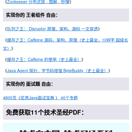
《
Zookeeper 分布式锁 - 图解 - 秒懂
》
实现你的 王者组件 自由：
《
队列之王： Disruptor 原理、架构、源码 一文穿透
》
《
缓存之王：Caffeine 源码、架构、原理（史上最全，10W字 超级长
文）
》
《
缓存之王：Caffeine 的使用（史上最全）
》
《
Java Agent 探针、字节码增强 ByteBuddy（史上最全）
》
实现你的 面试题 自由：
4800页《尼恩Java面试宝典 》 40个专题
免费获取11个技术圣经PDF：