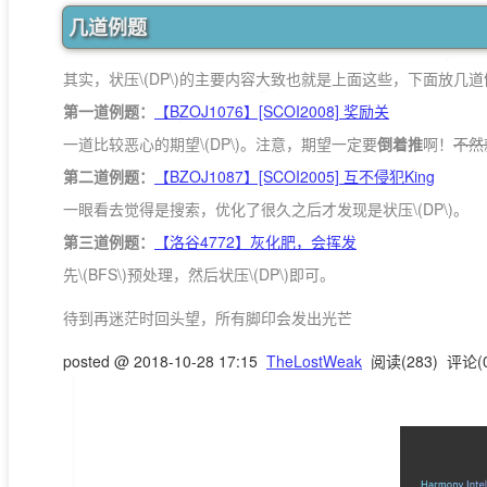
几道例题
其实，状压
\(DP\)
的主要内容大致也就是上面这些，下面放几道
第一道例题：
【BZOJ1076】[SCOI2008] 奖励关
一道比较恶心的期望
\(DP\)
。注意，期望一定要
倒着推
啊！
不然
第二道例题：
【BZOJ1087】[SCOI2005] 互不侵犯King
一眼看去觉得是搜索，优化了很久之后才发现是状压
\(DP\)
。
第三道例题：
【洛谷4772】灰化肥，会挥发
先
\(BFS\)
预处理，然后状压
\(DP\)
即可。
待到再迷茫时回头望，所有脚印会发出光芒
posted @
2018-10-28 17:15
TheLostWeak
阅读(
283
) 评论(