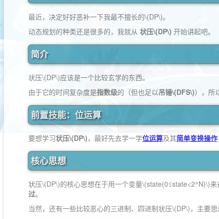
最近，决定好好恶补一下我最不擅长的
\(DP\)
。
动态规划的种类还是很多的，我就从
状压
\(DP\)
开始讲起吧。
简介
状压
\(DP\)
应该是一个比较玄学的东西。
由于它的时间复杂度是
指数级
的（但也足以
吊锤
\(DFS\)
），所
前置技能：位运算
要想学习
状压
\(DP\)
，最好先去学一学
位运算
及其
简单变换操作
核心思想
状压
\(DP\)
的核心思想在于用一个变量
\(state(0≤state<2^N)\)
来
过
。
当然，还有一些比较恶心的三进制、四进制状压
\(DP\)
，主要思