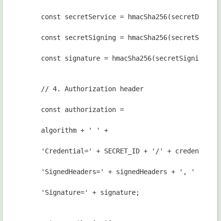
const secretService = hmacSha256(secretDate, 
const secretSigning = hmacSha256(secretServic
const signature = hmacSha256(secretSigning, s
// 4. Authorization header
const authorization =
algorithm + ' ' +
'Credential=' + SECRET_ID + '/' + credentialS
'SignedHeaders=' + signedHeaders + ', ' +
'Signature=' + signature;