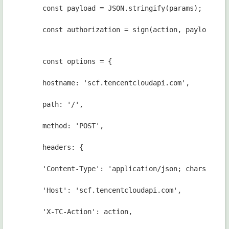
const payload = JSON.stringify(params);
const authorization = sign(action, payload, t
const options = {
hostname: 'scf.tencentcloudapi.com',
path: '/',
method: 'POST',
headers: {
'Content-Type': 'application/json; charset=ut
'Host': 'scf.tencentcloudapi.com',
'X-TC-Action': action,