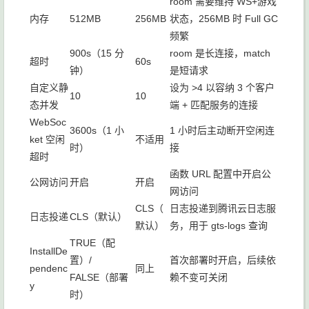
room 需要维持 WS+游戏
内存
512MB
256MB
状态，256MB 时 Full GC
频繁
900s（15 分
room 是长连接，match
超时
60s
钟）
是短请求
自定义静
设为 >4 以容纳 3 个客户
10
10
态并发
端 + 匹配服务的连接
WebSoc
3600s（1 小
1 小时后主动断开空闲连
ket 空闲
不适用
时）
接
超时
函数 URL 配置中开启公
公网访问
开启
开启
网访问
CLS（
日志投递到腾讯云日志服
日志投递
CLS（默认）
默认）
务，用于 gts-logs 查询
TRUE（配
InstallDe
置）/
首次部署时开启，后续依
pendenc
同上
FALSE（部署
赖不变可关闭
y
时）