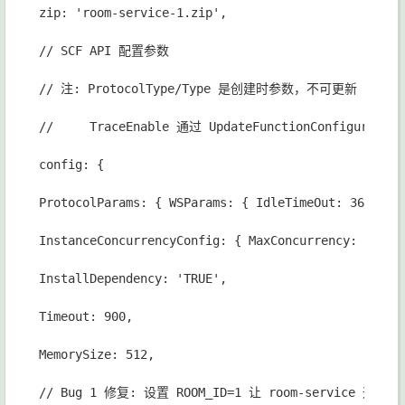
zip: 'room-service-1.zip',
// SCF API 配置参数
// 注: ProtocolType/Type 是创建时参数，不可更新
//     TraceEnable 通过 UpdateFunctionConfig
config: {
ProtocolParams: { WSParams: { IdleTimeOut: 3600 } 
InstanceConcurrencyConfig: { MaxConcurrency: 10, D
InstallDependency: 'TRUE',
Timeout: 900,
MemorySize: 512,
// Bug 1 修复: 设置 ROOM_ID=1 让 room-service 