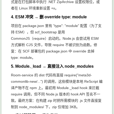
式是在打包脚本中执行
.NET ZipArchive
设置权限位，或
者在 Linux 环境重新设置 +x。
4. ESM 冲突 → 删 override
type: module
项目在
package.json
里有
"type": "module"
配置（为了支
持 ESM），但
scf_bootstrap
是用
CommonJS（require）启动的。Node.js 会尝试用 ESM
方式解析 CJS 文件，导致
require
不被识别为函数。修
复：在 SCF 部署包的
package.json
中 override 去掉
type: module
。
5. Module._load → 直接注入 node_modules
Room-service 的 dist 代码有直接
require("meta3d-
commonlib-new/...")
的调用，这些模块是本地 ReScript 编
译产物不在 npm 上。最初用
Module._load
hook 来拦截
require 调用，但不同 Node.js 版本的 hook API 签名不一
致。最终方案：在构建 zip 时把所需模块的
.js
文件直接复
制到
node_modules/
下，zip 仅增加 3KB。