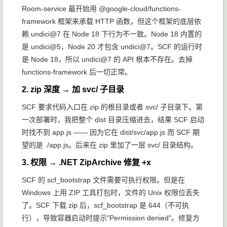
Room-service 最开始用
@google-cloud/functions-
framework
框架来承载 HTTP 函数，但这个框架的底层依
赖
undici@7
在 Node 18 下行为不一致。Node 18 内置的
是 undici@5，Node 20 才包含 undici@7。SCF 的运行时
是 Node 18，所以
undici@7
的 API 根本不存在。去掉
functions-framework 后一切正常。
2. zip 深度 → 加
svc/
子目录
SCF 要求代码入口在 zip 的根目录或者
svc/
子目录下。第
一次部署时，我把整个 dist 目录压缩进去，结果 SCF 启动
时找不到
app.js
—— 因为它在
dist/svc/app.js
而 SCF 期
望的是
./app.js
。后来在 zip 里加了一层
svc/
目录结构。
3. 权限 → .NET ZipArchive 修复 +x
SCF 的
scf_bootstrap
文件需要可执行权限。但是在
Windows 上用 ZIP 工具打包时，文件的 Unix 权限位丢失
了。SCF 下载 zip 后，
scf_bootstrap
是 644（不可执
行），导致容器启动时提示"Permission denied"。修复方