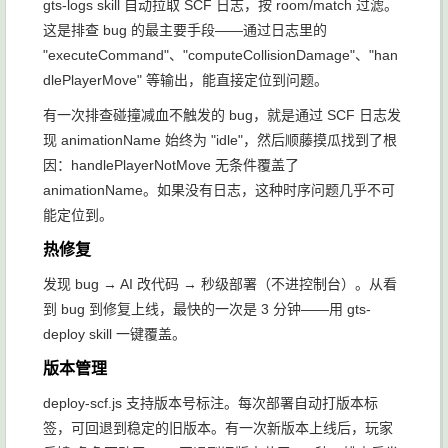
gts-logs
skill 自动拉取 SCF 日志，按 room/match 过滤。
这是排查 bug 的最主要手段——通过日志里的
"executeCommand"、"computeCollisionDamage"、"han
dlePlayerMove" 等输出，能直接定位到问题。
有一次排查碰撞减血不触发的 bug，就是通过 SCF 日志发
现
animationName
始终为
"idle"
，然后顺藤摸瓜找到了根
因：
handlePlayerNotMove
无条件覆盖了
animationName
。如果没有日志，这种时序问题几乎不可
能定位到。
热修复
发现 bug → AI 改代码 → 秒级部署（不进控制台）。从看
到 bug 到修复上线，最快的一次是 3 分钟——用
gts-
deploy
skill 一键覆盖。
版本管理
deploy-scf.js
支持版本号标注。每次部署自动打版本标
签，可回退到稳定的旧版本。有一次新版本上线后，玩家