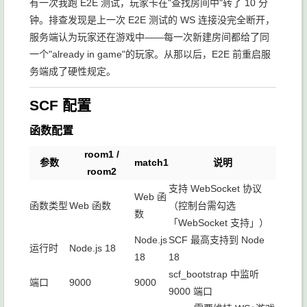
有一次我跑 E2E 测试，玩家卡在"查找房间中"转了 10 分
钟。排查发现是上一次 E2E 测试的 WS 连接没完全断开，
服务端认为玩家还在游戏中——每一次新建房间都给了同
一个"already in game"的玩家。从那以后，E2E 前重启服
务端成了硬性规定。
SCF 配置
函数配置
room1 /
参数
match1
说明
room2
支持 WebSocket 协议
Web 函
函数类型
Web 函数
（控制台需勾选
数
「WebSocket 支持」）
Node.js
SCF 最高支持到 Node
运行时
Node.js 18
18
18
scf_bootstrap 中监听
端口
9000
9000
9000 端口