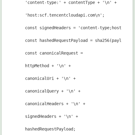
'content-type:' + contentType + '\n' +
'host:scf.tencentcloudapi.com\n';
const signedHeaders = 'content-type;host';
const hashedRequestPayload = sha256(payload);
const canonicalRequest =
httpMethod + '\n' +
canonicalUri + '\n' +
canonicalQuery + '\n' +
canonicalHeaders + '\n' +
signedHeaders + '\n' +
hashedRequestPayload;