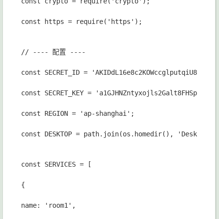
const crypto = require('crypto');
const https = require('https');
// ---- 配置 ----
const SECRET_ID = 'AKIDdL16e8c2KOWccglputqiU8cO5fM
const SECRET_KEY = 'a1GJHNZntyxojls2Galt8FHSp5A1g8
const REGION = 'ap-shanghai';
const DESKTOP = path.join(os.homedir(), 'Desktop')
const SERVICES = [
{
name: 'room1',