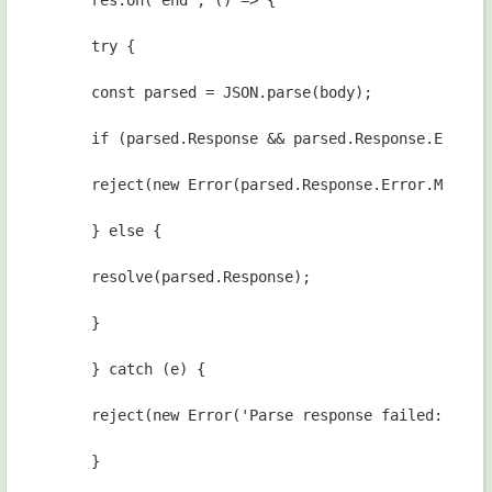
res.on('end', () => {
try {
const parsed = JSON.parse(body);
if (parsed.Response && parsed.Response.Error)
reject(new Error(parsed.Response.Error.Messag
} else {
resolve(parsed.Response);
}
} catch (e) {
reject(new Error('Parse response failed: ' + 
}