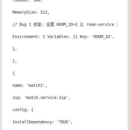
Timeout: 900,
MemorySize: 512,
// Bug 1 修复: 设置 ROOM_ID=2 让 room-service 
Environment: { Variables: [{ Key: 'ROOM_ID', Value
},
},
{
name: 'match1',
zip: 'match-service.zip',
config: {
InstallDependency: 'TRUE',