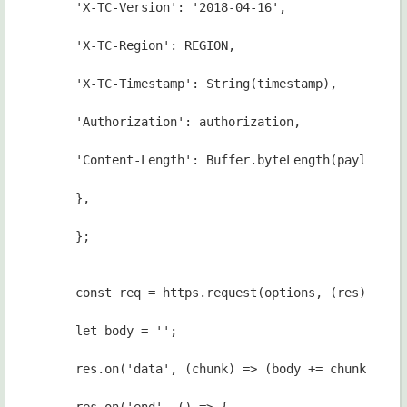
'X-TC-Version': '2018-04-16',
'X-TC-Region': REGION,
'X-TC-Timestamp': String(timestamp),
'Authorization': authorization,
'Content-Length': Buffer.byteLength(payload),
},
};
const req = https.request(options, (res) => {
let body = '';
res.on('data', (chunk) => (body += chunk));