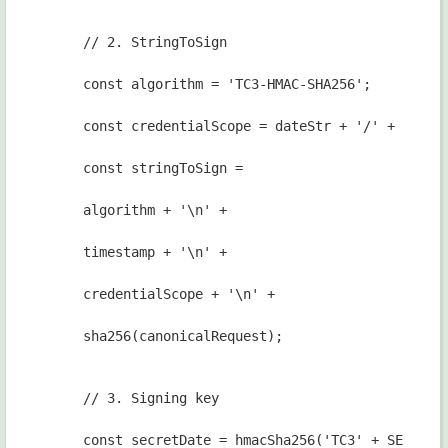
// 2. StringToSign
const algorithm = 'TC3-HMAC-SHA256';
const credentialScope = dateStr + '/' + servi
const stringToSign =
algorithm + '\n' +
timestamp + '\n' +
credentialScope + '\n' +
sha256(canonicalRequest);
// 3. Signing key
const secretDate = hmacSha256('TC3' + SECRET_