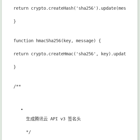
return crypto.createHash('sha256').update(message)
}
function hmacSha256(key, message) {
return crypto.createHmac('sha256', key).update(mes
}
/**
生成腾讯云 API v3 签名头
*/