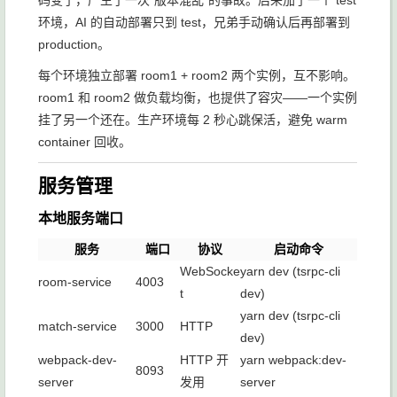
码变了，产生了一次"版本混乱"的事故。后来加了一个 test
环境，AI 的自动部署只到 test，兄弟手动确认后再部署到
production。
每个环境独立部署 room1 + room2 两个实例，互不影响。
room1 和 room2 做负载均衡，也提供了容灾——一个实例
挂了另一个还在。生产环境每 2 秒心跳保活，避免 warm
container 回收。
服务管理
本地服务端口
服务
端口
协议
启动命令
WebSocke
yarn dev
(tsrpc-cli
room-service
4003
t
dev)
yarn dev
(tsrpc-cli
match-service
3000
HTTP
dev)
webpack-dev-
HTTP 开
yarn webpack:dev-
8093
server
发用
server