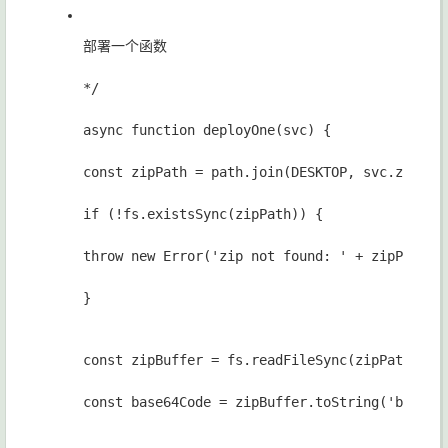
部署一个函数
*/
async function deployOne(svc) {
const zipPath = path.join(DESKTOP, svc.zip);
if (!fs.existsSync(zipPath)) {
throw new Error('zip not found: ' + zipPath);
}
const zipBuffer = fs.readFileSync(zipPath);
const base64Code = zipBuffer.toString('base64