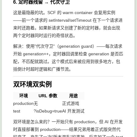
6. 定时器残留 → 代次守卫
这是最隐蔽的坑。SCF 的 warm container 会复用实例
——前一个请求的
setInterval
/
setTimeout
在下一个请求进
来时还跑着。如果新请求又创建了新的定时器，就会出现
两个定时器同时运行的奇怪状态。
解决：使用"代次守卫"（generation guard）——每次请求
开始 generation++，定时器回调里检查 generation 是否匹
配，不匹配就跳过。这个模式后来被应用到很多地方，包
括倒计时超时逻辑和广播节流。
双环境双实例
环境
URL 参数
用途
production
无
正式游戏
test
?isDebug=true
AI 开发测试
双环境是怎么来的？一开始只有 production，但 AI 在开发
时直接部署到 production——结果兄弟用着正式版突然代