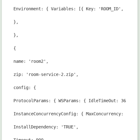
Environment: { Variables: [{ Key: 'ROOM_ID', Value
},
},
{
name: 'room2',
zip: 'room-service-2.zip',
config: {
ProtocolParams: { WSParams: { IdleTimeOut: 3600 } 
InstanceConcurrencyConfig: { MaxConcurrency: 10, D
InstallDependency: 'TRUE',