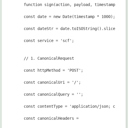
function sign(action, payload, timestamp) {
const date = new Date(timestamp * 1000);
const dateStr = date.toISOString().slice(0
const service = 'scf';
// 1. CanonicalRequest
const httpMethod = 'POST';
const canonicalUri = '/';
const canonicalQuery = '';
const contentType = 'application/json; charse
const canonicalHeaders =