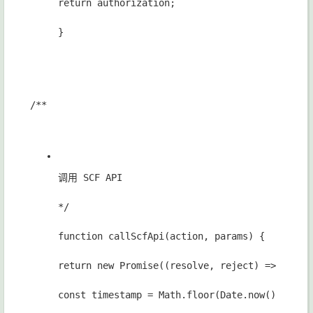
return authorization;
}
/**
调用 SCF API
*/
function callScfApi(action, params) {
return new Promise((resolve, reject) => {
const timestamp = Math.floor(Date.now() / 100