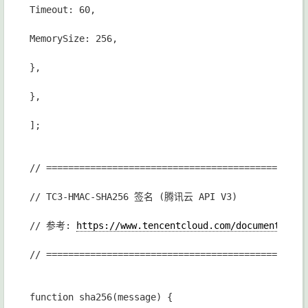
Timeout: 60,
MemorySize: 256,
},
},
];
// ===============================================
// TC3-HMAC-SHA256 签名 (腾讯云 API V3)
// 参考: 
https://www.tencentcloud.com/document/prod
// ===============================================
function sha256(message) {