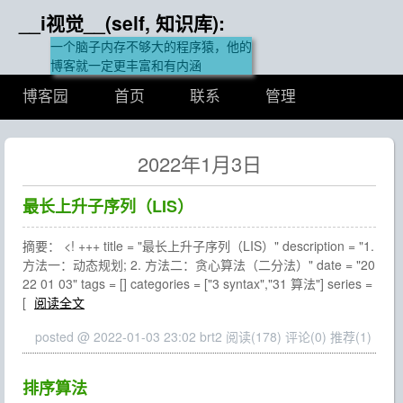
__i视觉__(self, 知识库):
一个脑子内存不够大的程序猿，他的
博客就一定更丰富和有内涵
博客园
首页
联系
管理
2022年1月3日
最长上升子序列（LIS）
摘要： <! +++ title = "最长上升子序列（LIS）" description = "1.
方法一：动态规划; 2. 方法二：贪心算法（二分法）" date = "20
22 01 03" tags = [] categories = ["3 syntax","31 算法"] series =
[
阅读全文
posted @ 2022-01-03 23:02 brt2
阅读(178)
评论(0)
推荐(1)
排序算法