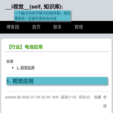
__i视觉__(self, 知识库):
一个脑子内存不够大的程序猿，他的
博客就一定更丰富和有内涵
博客园
首页
联系
管理
【行业】电池应用
目录
1. 视觉应用
1. 视觉应用
posted @
2022-01-03 22:30
brt2
阅读(
113
) 评论(
0
)
收藏
举
报