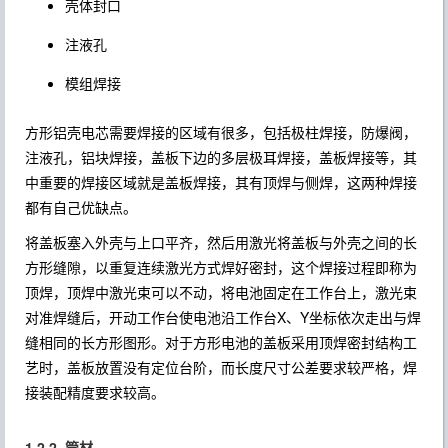
壳体封口
注液孔
模组焊接
方形铝壳电芯需要焊接的区域有很多，包括极柱焊接，防爆阀，
注液孔，铝块焊接，盖板下边的多层极耳焊接，盖板焊接等，其
中重要的焊接区域就是盖板焊接，其有顶焊与侧焊，这两种焊接
都有自己优缺点。
将盖板塞入外壳与上口平齐，然后用激光将盖板与外壳之间的长
方形缝隙，以重复连续激光方式焊好密封，这个焊接过程即称为
顶焊，顶焊中激光束可以不动，将电池固定在工作台上，激光束
对准焊缝后，开动工作台使电池沿工作台X、Y坐标依次走出与焊
缝相同的长方形图形。对于方形电池的盖板采用顶焊密封结构工
艺时，盖板放置没有定位台阶，而长度尺寸公差要求较严格，焊
接装配精度要求较高。
1.2.2. 管材