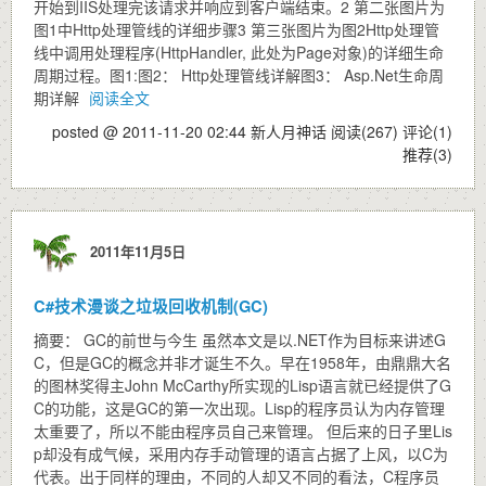
开始到IIS处理完该请求并响应到客户端结束。2 第二张图片为
图1中Http处理管线的详细步骤3 第三张图片为图2Http处理管
线中调用处理程序(HttpHandler, 此处为Page对象)的详细生命
周期过程。图1:图2： Http处理管线详解图3： Asp.Net生命周
期详解
阅读全文
posted @ 2011-11-20 02:44 新人月神话
阅读(267)
评论(1)
推荐(3)
2011年11月5日
C#技术漫谈之垃圾回收机制(GC)
摘要： GC的前世与今生 虽然本文是以.NET作为目标来讲述G
C，但是GC的概念并非才诞生不久。早在1958年，由鼎鼎大名
的图林奖得主John McCarthy所实现的Lisp语言就已经提供了G
C的功能，这是GC的第一次出现。Lisp的程序员认为内存管理
太重要了，所以不能由程序员自己来管理。 但后来的日子里Lis
p却没有成气候，采用内存手动管理的语言占据了上风，以C为
代表。出于同样的理由，不同的人却又不同的看法，C程序员