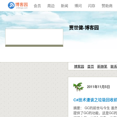
会员
周边
新闻
博问
闪存
赞助商
贾世健-博客园
博客园
首页
新随笔
联
2011年11月5日
C#技术漫谈之垃圾回收机制
摘要： GC的前世与今生 虽然
提供了GC的功能，这是GC