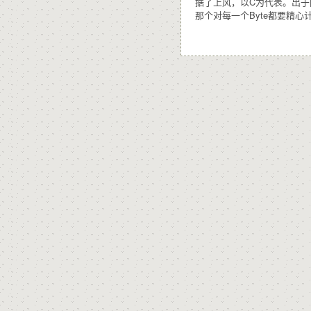
据了上风，以C为代表。出于
那个对每一个Byte都要精心