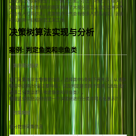
这就通过分类树给出了一个解决方案。小王（老板）在晴天，
潮湿的天气或者刮风的雨天解雇了大部分员工，因为这种天气
不会有人打高尔夫。而其他的天气会有很多人打高尔夫，因此
可以雇用一些临时员工来工作。
决策树算法实现与分析
案例: 判定鱼类和非鱼类
案例需求描述
我们采集海洋生物数据信息，选择其中5条如下表所示，从诸多
特征中选择2个最主要特征，以及判定是否属于鱼类（此处我们
选择二分类法即只考虑鱼类和非鱼类）。
根据这些信息如何创建一个决策树进行分类并可视化展示？
收集数据
部分数据采集信息