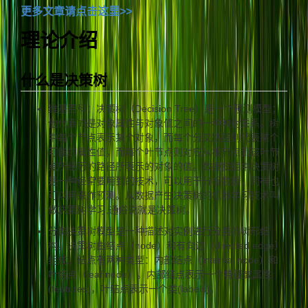
更多文章请点击这里>>
理论介绍
什么是决策树
维基百科：决策树（Decision Tree）是一个预测模型；
他代表的是对象属性与对象值之间的一种映射关系。树
中每个节点表示某个对象，而每个分叉路径则代表某个
可能的属性值，而每个叶节点则对应从根节点到该叶节
点所经历的路径所表示的对象的值。数据挖掘中决策树
是一种经常要用到的技术，可以用于分析数据，同样也
可以用来作预测。从数据产生决策树的机器学习技术叫
做决策树学习,通俗说就是决策树。
分类决策树模型是一种描述对实例进行分类的树形结
构。决策树由结点（node）和有向边（directed edge）
组成。结点有两种类型：内部结点（internal node）和
叶结点（leaf node）。内部结点表示一个特征或属性
(features)，叶结点表示一个类(labels)。