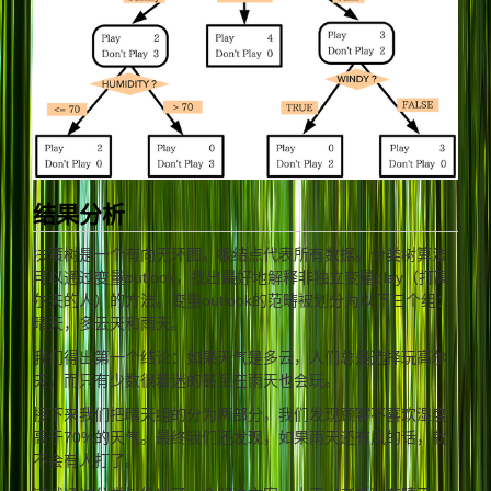
结果分析
决策树是一个有向无环图。根结点代表所有数据。分类树算法
可以通过变量outlook，找出最好地解释非独立变量play（打高
尔夫的人）的方法。变量outlook的范畴被划分为以下三个组：
晴天，多云天和雨天。
我们得出第一个结论：如果天气是多云，人们总是选择玩高尔
夫，而只有少数很着迷的甚至在雨天也会玩。
接下来我们把晴天组的分为两部分，我们发现顾客不喜欢湿度
高于70%的天气。最终我们还发现，如果雨天还有风的话，就
不会有人打了。