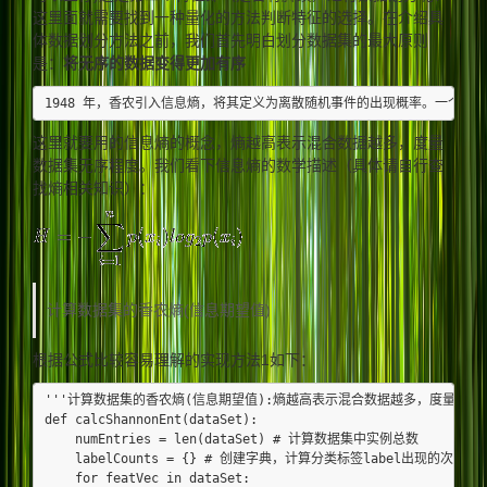
这里面就需要找到一种量化的方法判断特征的选择。在介绍具
体数据划分方法之前，我们首先明白划分数据集的最大原则
是：
将无序的数据变得更加有序
这里就要用的信息熵的概念，熵越高表示混合数据越多，度量
数据集无序程度。我们看下信息熵的数学描述（具体请自行查
找熵相关知识）：
计算数据集的香农熵(信息期望值)
根据公式比较容易理解的实现方法1如下：
'''计算数据集的香农熵(信息期望值):熵越高表示混合数据越多，度量数据集
def calcShannonEnt(dataSet):

    numEntries = len(dataSet) # 计算数据集中实例总数

    labelCounts = {} # 创建字典，计算分类标签label出现的次数

    for featVec in dataSet:
