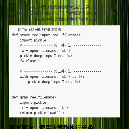
结果分析：
此时，每次生成决策树数据都需要大量的计算，并且耗时，最
好是每次直接调用生成结果。这里就需要使用Python模块pickle
序列化对象，其存储决策树读取决策树代码实现如下：
'''使用pickle模块存储决策树'''

def storeTree(inputTree, filename):

    import pickle

    # -------------- 第一种方法 --------------

    fw = open(filename, 'wb')

    pickle.dump(inputTree, fw)

    fw.close()

    # -------------- 第二种方法 --------------

    with open(filename, 'wb') as fw:

        pickle.dump(inputTree, fw)

def grabTree(filename):

    import pickle

    fr = open(filename,'rb')

测试算法：使用决策树执行分类