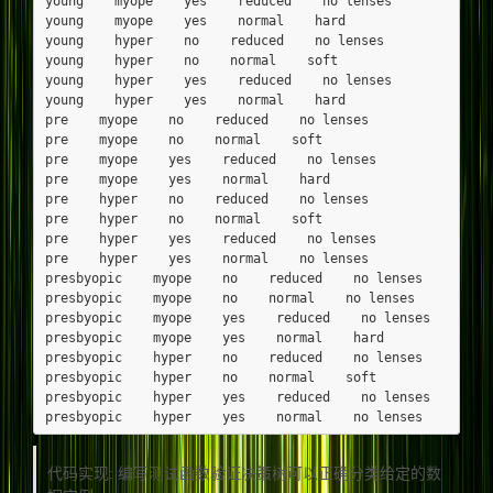
young    myope    yes    reduced    no lenses

young    myope    yes    normal    hard

young    hyper    no    reduced    no lenses

young    hyper    no    normal    soft

young    hyper    yes    reduced    no lenses

young    hyper    yes    normal    hard

pre    myope    no    reduced    no lenses

pre    myope    no    normal    soft

pre    myope    yes    reduced    no lenses

pre    myope    yes    normal    hard

pre    hyper    no    reduced    no lenses

pre    hyper    no    normal    soft

pre    hyper    yes    reduced    no lenses

pre    hyper    yes    normal    no lenses

presbyopic    myope    no    reduced    no lenses

presbyopic    myope    no    normal    no lenses

presbyopic    myope    yes    reduced    no lenses

presbyopic    myope    yes    normal    hard

presbyopic    hyper    no    reduced    no lenses

presbyopic    hyper    no    normal    soft

presbyopic    hyper    yes    reduced    no lenses

代码实现: 编写测试函数验证决策树可以正确分类给定的数