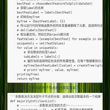
    bestFeat = chooseBestFeatureToSplit(dataSet)

    # 获取label的名称

    bestFeatLabel = labels[bestFeat]

    # 初始化myTree

    myTree = {bestFeatLabel: {}}

    # 所以这行代码导致函数外的同名变量被删除了元素，造成例句无法执行，提示'no
    # del(labels[bestFeat])

    # 取出最优列，然后它的branch做分类

    featValues = [example[bestFeat] for example in dataSet]
    uniqueVals = set(featValues)

    for value in uniqueVals:

        # 求出剩余的标签label

        subLabels = labels[:]

        # 遍历当前选择特征包含的所有属性值，在每个数据集划分上递归调用函
        myTree[bestFeatLabel][value] = createTree(splitDat
        # print('myTree', value, myTree)

    print(myTree)

其中多数表决方法决定叶子节点的分类实现如下：
'''多数表决方法决定叶子节点的分类：选择出现次数最多的一个结果'''

def majorityCnt(classList):

    # -----------多数表决实现的方式一--------------

    # classCount = {}   # 标签字典，用于统计类别频率
