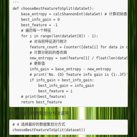
'''

def chooseBestFeatureToSplit(dataSet):

    base_entropy = calcShannonEnt(dataSet) # 计算初始香农熵

    best_info_gain = 0

    best_feature = -1

    # 遍历每一个特征

    for i in range(len(dataSet[0]) - 1):

        # 对当前特征进行统计

        feature_count = Counter([data[i] for data in dataSe
        # 计算分割后的香农熵

        new_entropy = sum(feature[1] / float(len(dataSet))
        # 更新值

        info_gain = base_entropy - new_entropy

        # print('No. {0} feature info gain is {1:.3f}'.for
        if info_gain > best_info_gain:

            best_info_gain = info_gain

            best_feature = i

    # print(best_feature)

选择最好的数据集划分方法调用
# 4 选择最好的数据集划分方式
