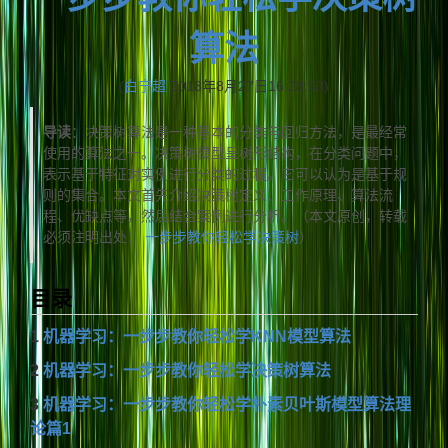
算法
(
白宁超
2018年8月27日16:28:53)
导读
：决策树算法是一种基本的分类与回归方法，是最经常
使用的算法之一。决策树模型呈树形结构，在分类问题中，
表示基于特征对实例进行分类的过程。它可以认为是基于规
则的集合。本文首先介绍决策树定义、工作原理、算法流
程、优缺点等，然后结合案例进行分析。（本文原创，转载
必须注明出处：
一步步教你轻松学决策树
）
目录
1
机器学习：一步步教你轻松学KNN模型算法
2
机器学习：一步步教你轻松学决策树算法
3
机器学习：一步步教你轻松学朴素贝叶斯模型算法理
论篇1