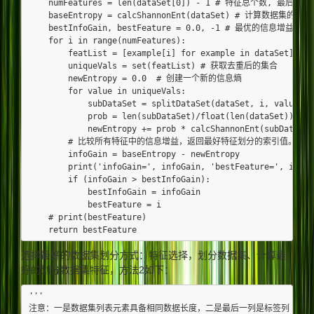
    numFeatures = len(dataSet[0]) - 1 # 特征总个数, 最后一列
    baseEntropy = calcShannonEnt(dataSet) # 计算数据集的信息
    bestInfoGain, bestFeature = 0.0, -1 # 最优的信息增益值,
    for i in range(numFeatures):

        featList = [example[i] for example in dataSet
        uniqueVals = set(featList) # 获取去重后的集合

        newEntropy = 0.0  # 创建一个新的信息熵

        for value in uniqueVals:

            subDataSet = splitDataSet(dataSet, i, value)

            prob = len(subDataSet)/float(len(dataSet))

            newEntropy += prob * calcShannonEnt(subDataSet)
        # 比较所有特征中的信息增益，返回最好特征划分的索引值。

        infoGain = baseEntropy - newEntropy

        print('infoGain=', infoGain, 'bestFeature=', i, ba
        if (infoGain > bestInfoGain):

            bestInfoGain = infoGain

            bestFeature = i

    # print(bestFeature)

选择最好的数据集划分方式：特征选择，划分数据集、计算最
好的划分数据集特征，方法2如下：
'''

注意：一是数据集列表元素具备相同数据长度，二是最后一列是标签列
