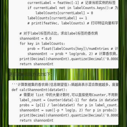
        currentLabel = featVec[-1] # 记录当前实例的标签

        if currentLabel not in labelCounts.keys():# 
            labelCounts[currentLabel] = 0

        labelCounts[currentLabel] += 1

        # print(featVec, labelCounts) # 打印特征向量和字典的
    # 对于label标签的占比，求出label标签的香农熵

    shannonEnt = 0.0

    for key in labelCounts:

        prob = float(labelCounts[key])/numEntries # 
        shannonEnt -= prob * log(prob, 2) # 计算香农熵，以
    print(Decimal(shannonEnt).quantize(Decimal('0.00000')))
更高级的实现方法2如下：
'''计算数据集的香农熵(信息期望值):熵越高表示混合数据越多，度量数据集
def calcShannonEnt(dataSet):

    # 需要对 list 中的大量计数时,可以直接使用Counter,不用新建字
    label_count = Counter(data[-1] for data in dataSe
    probs = [p[1] / len(dataSet) for p in label_count.it
    shannonEnt = sum([-p * log(p, 2) for p in probs]) #
    print(Decimal(shannonEnt).quantize(Decimal('0.00000')))