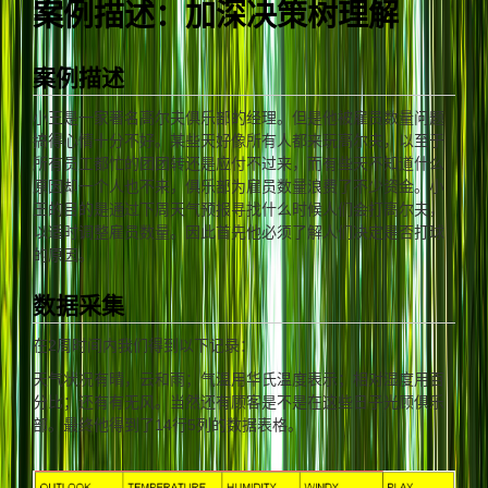
案例描述：加深决策树理解
案例描述
小王是一家著名高尔夫俱乐部的经理。但是他被雇员数量问题
搞得心情十分不好。某些天好像所有人都来玩高尔夫，以至于
所有员工都忙的团团转还是应付不过来，而有些天不知道什么
原因却一个人也不来，俱乐部为雇员数量浪费了不少资金。小
王的目的是通过下周天气预报寻找什么时候人们会打高尔夫，
以适时调整雇员数量。因此首先他必须了解人们决定是否打球
的原因。
数据采集
在2周时间内我们得到以下记录：
天气状况有晴，云和雨；气温用华氏温度表示；相对湿度用百
分比；还有有无风。当然还有顾客是不是在这些日子光顾俱乐
部。最终他得到了14行5列的数据表格。