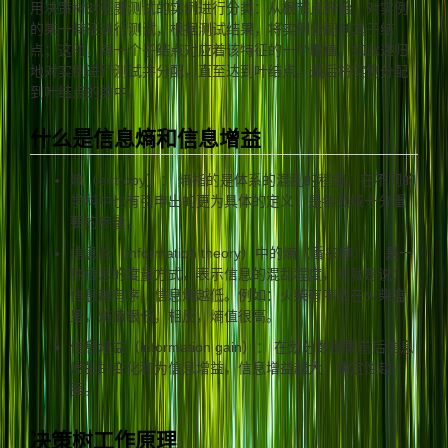
用决策树对需要测试的实例进行分类：从根节点开始，对实例
的某一特征进行测试，根据测试结果，将实例分配到其子结
点；这时，每一个子结点对应着该特征的一个取值。如此递归
地对实例进行测试并分配，直至达到叶结点。最后将实例分配
到叶结点的类中。
什么是信息熵和信息增益
熵（entropy）： 熵指的是体系的混乱的程度，在不同的
学科中也有引申出的更为具体的定义，是各领域十分重
要的参量。
信息论（information theory）中的熵（香农熵）： 是一
种信息的度量方式，表示信息的混乱程度，也就是说：
信息越有序，信息熵越低。例如：火柴有序放在火柴盒
里，熵值很低，相反，熵值很高。
信息增益（information gain）： 在划分数据集前后信息
发生的变化称为信息增益，信息增益越大，确定性越
强。
决策树工作原理