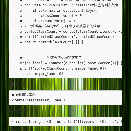
    # for vote in classList: # classList标签的列表集合

    #     if vote not in classCount.keys():

    #         classCount[vote] = 0

    #     classCount[vote] += 1

    # # 取出结果（yes/no），即出现次数最多的结果

    # sortedClassCount = sorted(classCount.items(), key=op
    # print('sortedClassCount:', sortedClassCount)

    # return sortedClassCount[0][0]

    # -----------多数表决实现的方式二-----------------

    major_label = Counter(classList).most_common(1)[0]

    print('sortedClassCount:', major_label[0])

调用方法：
# 6创建决策树

运行结果：