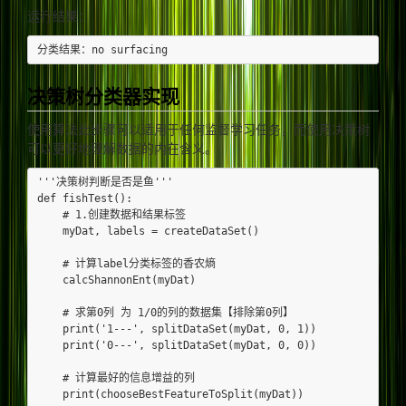
运行结果：
决策树分类器实现
使用算法此步骤可以适用于任何监督学习任务，而使用决策树
可以更好地理解数据的内在含义。
'''决策树判断是否是鱼'''

def fishTest():

    # 1.创建数据和结果标签

    myDat, labels = createDataSet()

    # 计算label分类标签的香农熵

    calcShannonEnt(myDat)

    # 求第0列 为 1/0的列的数据集【排除第0列】

    print('1---', splitDataSet(myDat, 0, 1))

    print('0---', splitDataSet(myDat, 0, 0))

    # 计算最好的信息增益的列

    print(chooseBestFeatureToSplit(myDat))
