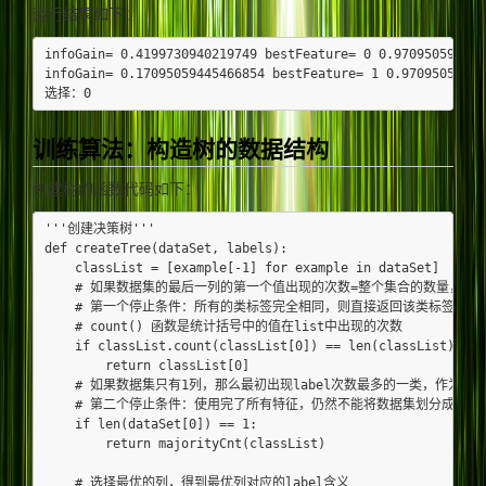
运行结果如下：
infoGain= 0.4199730940219749 bestFeature= 0 0.970950594454
infoGain= 0.17095059445466854 bestFeature= 1 0.970950594454
训练算法：构造树的数据结构
创建树的函数代码如下：
'''创建决策树'''

def createTree(dataSet, labels):

    classList = [example[-1] for example in dataSet]

    # 如果数据集的最后一列的第一个值出现的次数=整个集合的数量，也
    # 第一个停止条件：所有的类标签完全相同，则直接返回该类标签。

    # count() 函数是统计括号中的值在list中出现的次数

    if classList.count(classList[0]) == len(classList):

        return classList[0]

    # 如果数据集只有1列，那么最初出现label次数最多的一类，作为结果
    # 第二个停止条件：使用完了所有特征，仍然不能将数据集划分成仅包
    if len(dataSet[0]) == 1:

        return majorityCnt(classList)

    # 选择最优的列，得到最优列对应的label含义
