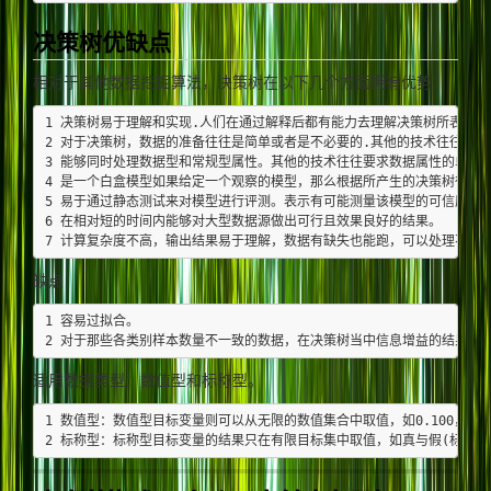
决策树优缺点
相对于其他数据挖掘算法，决策树在以下几个方面拥有优势：
1 决策树易于理解和实现.人们在通过解释后都有能力去理解决策树所表达的
2 对于决策树，数据的准备往往是简单或者是不必要的.其他的技术往往要求
3 能够同时处理数据型和常规型属性。其他的技术往往要求数据属性的单一。
4 是一个白盒模型如果给定一个观察的模型，那么根据所产生的决策树很容易
5 易于通过静态测试来对模型进行评测。表示有可能测量该模型的可信度。

6 在相对短的时间内能够对大型数据源做出可行且效果良好的结果。

缺点：
1 容易过拟合。

适用数据类型：数值型和标称型。
1 数值型：数值型目标变量则可以从无限的数值集合中取值，如0.100，42.