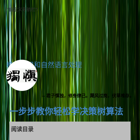
/*自定义导航栏*/
机器学习和自然语言处理
-- 君子慎独，修身律己。飓风过岗，伏草唯存。
一步步教你轻松学决策树算法
阅读目录