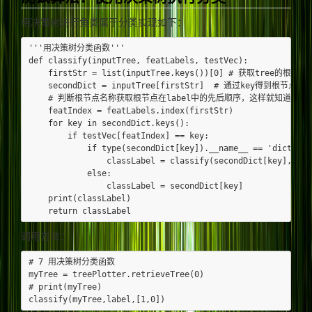
用决策树进行鱼类属于分类实现如下：
'''用决策树分类函数'''

def classify(inputTree, featLabels, testVec):

    firstStr = list(inputTree.keys())[0] # 获取tree的根节
    secondDict = inputTree[firstStr]  # 通过key得到根节点对应
    # 判断根节点名称获取根节点在label中的先后顺序，这样就知道输入的
    featIndex = featLabels.index(firstStr)

    for key in secondDict.keys():

        if testVec[featIndex] == key:

            if type(secondDict[key]).__name__ == 'dict':

                classLabel = classify(secondDict[key], fea
            else:

                classLabel = secondDict[key]

    print(classLabel)

调用方法：
# 7 用决策树分类函数

myTree = treePlotter.retrieveTree(0)

# print(myTree)
