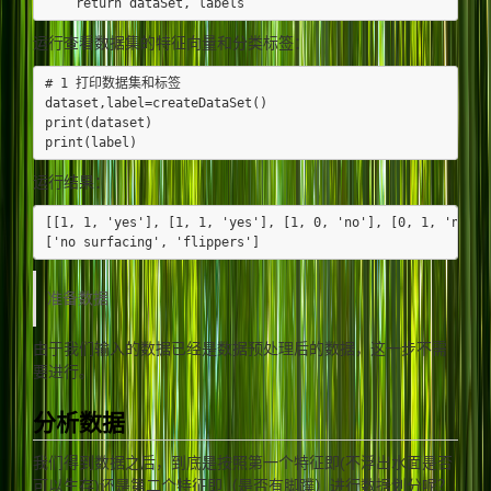
运行查看数据集的特征向量和分类标签：
# 1 打印数据集和标签

dataset,label=createDataSet()

print(dataset)

运行结果：
[[1, 1, 'yes'], [1, 1, 'yes'], [1, 0, 'no'], [0, 1, 'no'],
准备数据
由于我们输入的数据已经是数据预处理后的数据，这一步不需
要进行。
分析数据
我们得到数据之后，到底是按照第一个特征即(不浮出水面是否
可以生存)还是第二个特征即（是否有脚蹼）进行数据划分呢？