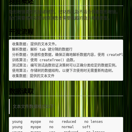
项目概述
隐形眼镜类型包括硬材质、软材质以及不适合佩戴隐形眼镜。
我们需要使用决策树预测患者需要佩戴的隐形眼镜类型。
开发流程
收集数据: 提供的文本文件。

解析数据: 解析 tab 键分隔的数据行

分析数据: 快速检查数据，确保正确地解析数据内容，使用 createPlot(
训练算法: 使用 createTree() 函数。

测试算法: 编写测试函数验证决策树可以正确分类给定的数据实例。

使用算法: 存储树的数据结构，以便下次使用时无需重新构造树。

数据读取
文本文件数据格式如下：
young    myope    no    reduced    no lenses

young    myope    no    normal    soft
