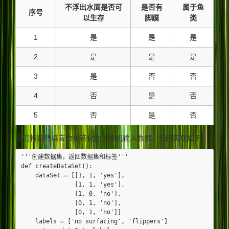
不浮出水面是否可
是否有
属于鱼
序号
以生存
脚蹼
类
1
是
是
是
2
是
是
是
3
是
否
否
4
否
是
否
5
否
是
否
我们将自然语言数据转化为计算机输入数据，代码实现如下：
'''创建数据集，返回数据集和标签'''

def createDataSet():

    dataSet = [[1, 1, 'yes'],

               [1, 1, 'yes'],

               [1, 0, 'no'],

               [0, 1, 'no'],

               [0, 1, 'no']]

    labels = ['no surfacing', 'flippers']
