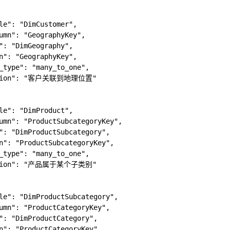
le": "DimCustomer",

umn": "GeographyKey",

": "DimGeography",

n": "GeographyKey",

_type": "many_to_one",

iption": "客户关联到地理位置"

le": "DimProduct",

umn": "ProductSubcategoryKey",

": "DimProductSubcategory",

n": "ProductSubcategoryKey",

_type": "many_to_one",

iption": "产品属于某个子类别"

le": "DimProductSubcategory",

umn": "ProductCategoryKey",

": "DimProductCategory",

n": "ProductCategoryKey",
