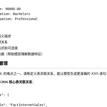
e: 90000.00

ation: Bachelors

语义描述
键关系
格式和可选值
数据（帮助模型理解数据特征）
系管理
2SQL 的难点之一。清晰定义表关联关系，能让模型生成更准确的 JOIN 语句
sDW2016 核心表关联关系
：
": [

le": "FactInternetSales",
