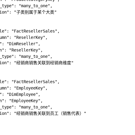
_type": "many_to_one",

iption": "子类别属于某个大类"

le": "FactResellerSales",

umn": "ResellerKey",

": "DimReseller",

n": "ResellerKey",

_type": "many_to_one",

iption": "经销商销售关联到经销商维度"

le": "FactResellerSales",

umn": "EmployeeKey",

": "DimEmployee",

n": "EmployeeKey",

_type": "many_to_one",

ription": "经销商销售关联到员工（销售代表）"
