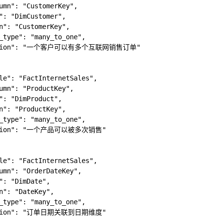
umn": "CustomerKey",

": "DimCustomer",

n": "CustomerKey",

_type": "many_to_one",

ription": "一个客户可以有多个互联网销售订单"

le": "FactInternetSales",

umn": "ProductKey",

": "DimProduct",

n": "ProductKey",

_type": "many_to_one",

iption": "一个产品可以被多次销售"

le": "FactInternetSales",

umn": "OrderDateKey",

": "DimDate",

n": "DateKey",

_type": "many_to_one",

iption": "订单日期关联到日期维度"
