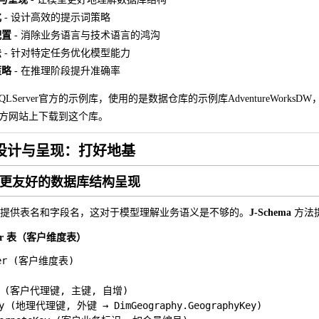
化
- 设计高效的提示词策略
配置
- 消除业务语言与技术语言的鸿沟
法
- 针对特定任务优化模型能力
策略
- 在推理阶段提升准确率
LServer官方的示例库，使用的是数据仓库的示例库AdventureWo
er官方网站上下载到这个库。
a 设计与呈现：打好地基
ema：更友好的数据库结构呈现
 往往只提供表名和字段名，这对于模型理解业务语义是不够的。
J-Schema
方法
mer 表（客户维度表）
mer (客户维度表)

Key (客户代理键, 主键, 自增)

ey (地理代理键, 外键 → DimGeography.GeographyKey)
