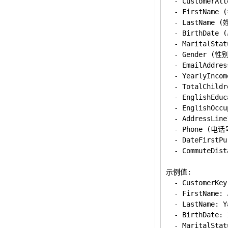
  - Customer
  - FirstName (
  - LastName (姓
  - BirthDate
  - MaritalS
  - Gender (性
  - EmailAddre
  - YearlyInc
  - TotalChild
  - EnglishEdu
  - EnglishOcc
  - AddressLi
  - Phone (电话
  - DateFirst
  - CommuteDis
示例值:

  - CustomerKey
  - FirstName: 
  - LastName: Y
  - BirthDate: 
  - MaritalStatu