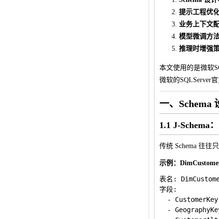
提示工程优
业务上下文
模型微调方
推理时增强
本文使用的是微软SQ
微软的SQLServ
一、Schem
1.1 J-Sch
传统 Schema
示例：DimCusto
表名: DimCusto
字段:

  - Customer
  - GeographyK