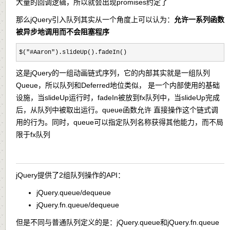
大量的回调逻辑，所以就会出现promises约定了
那么jQuery引入队列其实从一个角度上可以认为：
允许一系列函数
被异步地调用而不会阻塞程序
$("#Aaron").slideUp().fadeIn()
这是jQuery的一组动画链式序列，它的内部其实就是一组队列
Queue，所以队列和Deferred地位类似， 是一个内部使用的基础
设施，当slideUp运行时，fadeIn被放到fx队列中，当slideUp完成
后，从队列中被取出运行。queue函数允许 直接操作这个链式调
用的行为。同时，queue可以指定队列名称获得其他能力，而不局
限于fx队列
jQuery提供了2组队列操作的API：
jQuery.queue/dequeue
jQuery.fn.queue/dequeue
但是不同与普通队列定义的是：jQuery.queue和jQuery.fn.queue