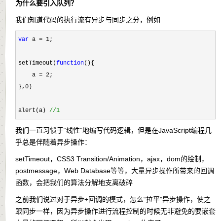
为什么要引入队列？
我们知道代码的执行流有异步与同步之分，例如
var
 a = 1
;

setTimeout(
function
(){

    a 
= 2
;

},
0
)

alert(a) 
//
1
我们一直习惯于“线性”地编写代码逻辑，但是在JavaScript编程几
乎总是伴随着异步操作：
setTimeout，CSS3 Transition/Animation，ajax，dom的绘制，
postmessage，Web Database等等，大量异步操作所带来的回调
函数，会把我们的算法分解地支离破碎
之前我们说过对于异步+回调的模式，怎么“拉平”异步操作，使之
跟同步一样，因为异步操作进行流程控制的时候无非避免的要嵌套