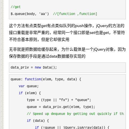
//
get
$.queue(body, 'aa')  
//
[function ,function]
这个方法有点类型get有点类似队列的push操作，jQuery的方法的
接口重载是非常严重的，经常同一个接口即是set也是get，不管符
不符合基本原则，但是它却很实用
无非就是把数据给缓存起来，为什么载体是一个jQuery对象，因为
保存数据的手段是通过data数据缓存实现的
data_priv = 
new
 Data();
queue: 
function
(elem, type, data) {

var
 queue;

if
 (elem) {

        type 
= (type || "fx") + "queue"
;

        queue 
=
 data_priv.get(elem, type);

//
 Speed up dequeue by getting out quickly if this
if
 (data) {

if
 (!queue ||
 jQuery.isArray(data)) {
