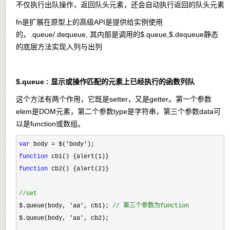
不仅执行出队操作，返回队头元素，还会自动执行返回的队头元素
fn是扩展在原型上的高级API是提供给实例使用
的，.queue/.dequeue, 其内部是调用的$.queue,$.dequeue静态
的底层方法实现入列与出列
$.queue : 显示或操作匹配的元素上已经执行的函数列队
这个方法有两个作用，它既是setter，又是getter。第一个参数
elem是DOM元素，第二个参数type是字符串，第三个参数data可
以是function或数组。
var
 body = $('body'
function
 cb1() {alert(1
function
 cb2() {alert(2
)}

//
set
$.queue(body, 'aa', cb1); 
//
 第三个参数为function
$.queue(body, 'aa'
, cb2); 
