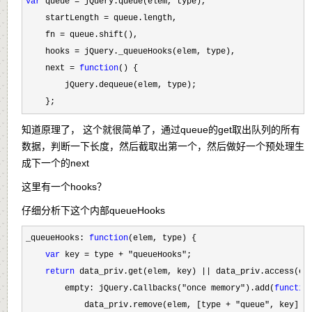
var
 queue =
 jQuery.queue(elem, type),

    startLength 
=
 queue.length,

    fn 
=
 queue.shift(),

    hooks 
=
 jQuery._queueHooks(elem, type),

    next 
= 
function
() {

        jQuery.dequeue(elem, type);

    };
知道原理了， 这个就很简单了，通过queue的get取出队列的所有
数据，判断一下长度，然后截取出第一个，然后做好一个预处理生
成下一个的next
这里有一个hooks？
仔细分析下这个内部queueHooks
_queueHooks: 
function
(elem, type) {

var
 key = type + "queueHooks"
;

return
 data_priv.get(elem, key) ||
 data_priv.access(ele
        empty: jQuery.Callbacks(
"once memory").add(
functio
            data_priv.remove(elem, [type 
+ "queue"
, key]);
