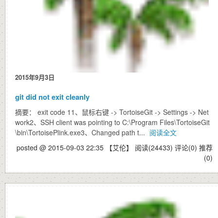
2015年9月3日
git did not exit cleanly
摘要： exit code 11、鼠标右键 -> TortoiseGit -> Settings -> Net
work2、SSH client was pointing to C:\Program Files\TortoiseGit
\bin\TortoisePlink.exe3、Changed path t...
阅读全文
posted @ 2015-09-03 22:35 【艾伦】
阅读(24433)
评论(0)
推荐
(0)