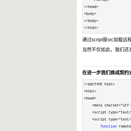
</head>

<body>

</body>

</html>
通过script是src
当然不仅如此，我们还
在进一步我们换成契约
<!DOCTYPE html>

<html>

<head>

    <meta charset="utf-
    <script type="text/
    <script type="text/
function
 remote