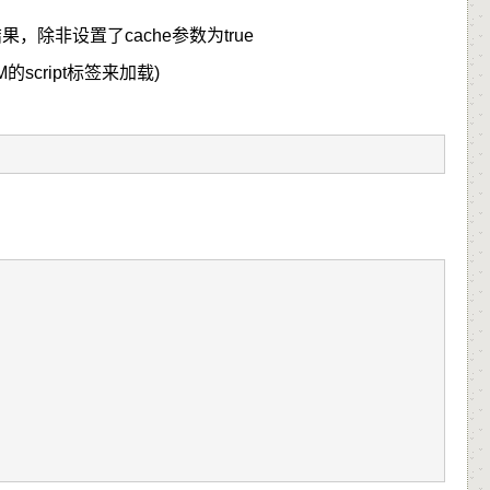
存结果，除非设置了
cache
参数为
true
script标签来加载)