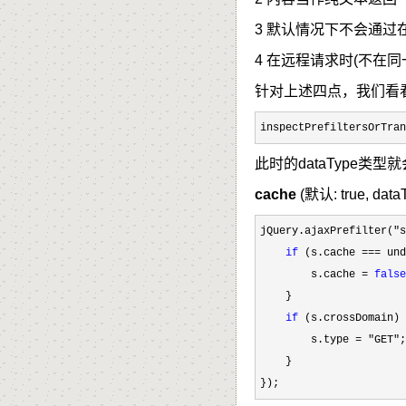
3 默认情况下不会通过在
4 在远程请求时(不在同
针对上述四点，我们看
inspectPrefiltersOrTran
此时的dataType类
cache
(默认:
true, da
jQuery.ajaxPrefilter("s
if
 (s.cache ===
 und
        s.cache 
= 
false
    }

if
 (s.crossDomain) 
        s.type 
= "GET"
;

    }

});