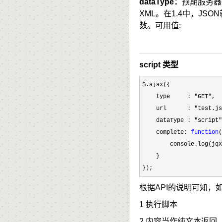
dataType：
预期服务器返
XML。在1.4中，JS
数。可用值:
script 类型
$.ajax({

    type     : 
"GET"
,

    url      : 
"test.js
    dataType : 
"script"
    complete: 
function
(
        console.log(jqX
    }

});
根据API的说明可知，如果
1 执行脚本
2 内容当作纯文本返回