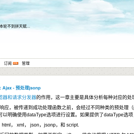
轮不到拼天赋...
系
订阅
管理
 Ajax - 预处理jsonp
滤器和请求分发器
的作用，这一章主要是具体分析每种对应的处
响应，被传递到成功处理函数之前，会经过不同种类的预处理（
，但可以明确使用
dataType
选项进行设置。如果提供了
dataType
选项
l， xml， json，jsonp，和 script.