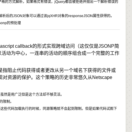
 格式的数据以严格的方式解析，如果格式有错误，jQuery都会被拒绝并抛出一个解析错误的
解析后的JSON对象可以通过该
jqXHR
对象的
responseJSON
属性获得的。
sonp的预处理
cript callback的形式实现跨域访问（这仅仅是JSONP简
以活动为中心，一连串的活动的顺序组合成一个完整的工作
是指阻止代码获得或者更改从另一个域名下获得的文件或
资源的保护。这个策略的历史非常悠久从Netscape
。虽然是用广泛但是这个方法却不够灵活。
略的限制。
当这些代码加载执行的时候，同源策略就不会起到限制。但是如果代码试图下