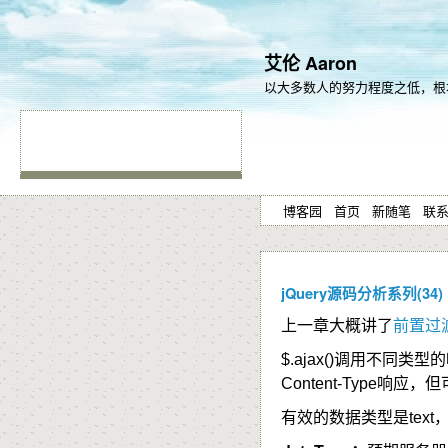
艾伦 Aaron
以大多数人的努力程度之低，根本
博客园
首页
新随笔
联
jQuery源码分析系列(34) :
上一章大概讲了
前置过
$.ajax()
调用不同类型的
Content-Type响应
有效的数据类型是text， htm