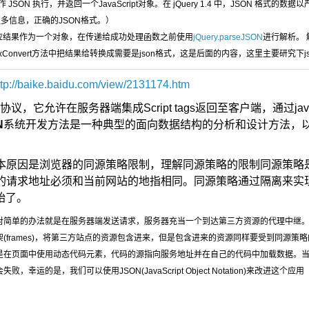
果当作 JSON 执行，并返回一个JavaScript对象。在 jQuery 1.4 中，JSON
多信息，正确的JSON格式。）
应结果作为一个对象，在传递给成功处理函数之前使用
jQuery.parseJSON
进行解析。 
jaxConvert方法中把结果给转换成需要是json格式，这是后面的内容，这里主要研究下j
ttp://baike.baidu.com/view/2131174.htm
，它允许在服务器端集成Script tags返回至客户端，通过javas
N
系统开发方法是一种典型的面向数据结构的分析和设计方法，
本原因是浏览器的同源策略限制，理解同源策略的限制同源策略
请求地址必须和当前网站的地指相同。同源策略通过隔离来实现对
开始了。
对简单的办法就是在服务器端发送请求，服务器充当一个到达第三方资源的代理中继
(frames)，将第三方站点的资源包含进来，但是包含进来的资源同样要受到同源策
是在页面中使用动态代码元素，代码的源指向服务地址并在自己的代码中加载数据。
幸运的是，我们可以使用JSON(JavaScript Object Notation)来改进这个应用