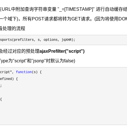
URL中附加查询字符串变量 "_=[TIMESTAMP]" 进行自动缓
一个域下)，所有POST请求都将转为GET请求。(因为将使用DOM的
看处理的流程
sports(prefilters, s, options, jqXHR);
型就会经过对应的预处理
ajaxPrefilter("script")
taType为"script"和"jsonp"时默认为false
)
cript", 
function
(s) {

efined) {

;

{
