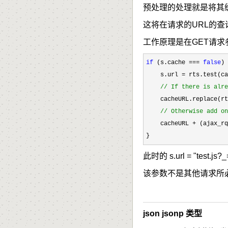
预处理的处理就是将其缓
这将在请求的URL的
工作原理是在GET请求参数
if
 (s.cache === 
false
) 
    s.url 
= rts.test(ca
//
 If there is alre
    cacheURL.replace(rt
//
 Otherwise add on
    cacheURL + (ajax_rq
}
此时的 s.url = "test.js
该参数不是其他请求所必
json jsonp 类型