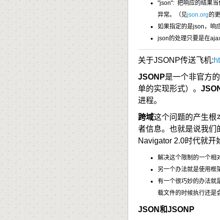
"json": 把响应的结
异常。（见
json.org
的更
如果指定的是
json
，响
json的处理只要是在a
关于JSONP传送飞机:
h
JSONP
是一个非官方的协议
单的实现形式）。
JSO
进程。
跨域
这个问题的产生根
者信息。也就是说我们的
Navigator 2.0时代就
解决这个限制的一个相
另一个办法就是使用框架
有一个很巧妙的办法就
载文件的时候执行还是会失败，
JSON和JSONP