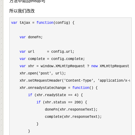
方法中返回this即可
所以我们改改
var
 tAjax = 
function
(config) {

var
 doneFn;

var
 url      =
 config.url;

var
 complete =
 config.complete; 

var
 xhr = window.XMLHttpRequest ? 
new
 XMLHttpRequest()
    xhr.open(
'post'
, url);

    xhr.setRequestHeader(
'Content-Type', 'application/x-ww
    xhr.onreadystatechange 
= 
function
() {

if
 (xhr.readyState == 4
) {

if
 (xhr.status == 200
) {

                doneFn(xhr.responseText);

                complete(xhr.responseText);

            }

        }
