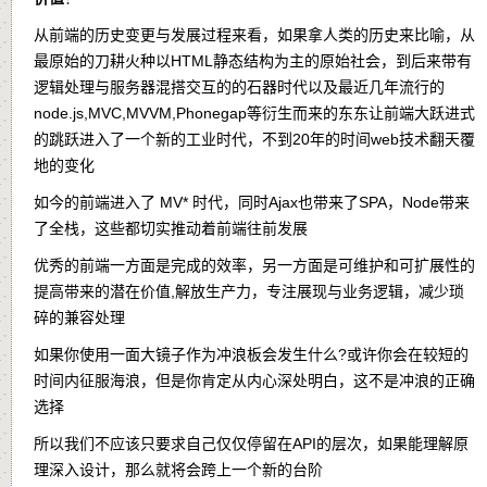
从前端的历史变更与发展过程来看，如果拿人类的历史来比喻，从
最原始的刀耕火种以HTML静态结构为主的原始社会，到后来带有
逻辑处理与服务器混搭交互的的石器时代以及最近几年流行的
node.js,MVC,MVVM,Phonegap等衍生而来的东东让前端大跃进式
的跳跃进入了一个新的工业时代，不到20年的时间web技术翻天覆
地的变化
如今的前端进入了 MV* 时代，同时Ajax也带来了SPA，Node带来
了全栈，这些都切实推动着前端往前发展
优秀的前端一方面是完成的效率，另一方面是可维护和可扩展性的
提高带来的潜在价值,解放生产力，专注展现与业务逻辑，减少琐
碎的兼容处理
如果你使用一面大镜子作为冲浪板会发生什么?或许你会在较短的
时间内征服海浪，但是你肯定从内心深处明白，这不是冲浪的正确
选择
所以我们不应该只要求自己仅仅停留在API的层次，如果能理解原
理深入设计，那么就将会跨上一个新的台阶