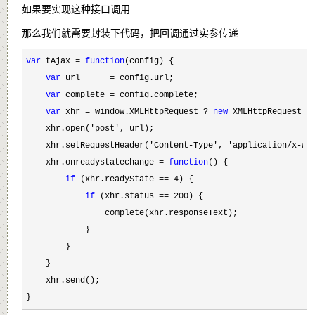
如果要实现这种接口调用
那么我们就需要封装下代码，把回调通过实参传递
var
 tAjax = 
function
(config) {

var
 url      =
 config.url;

var
 complete =
 config.complete; 

var
 xhr = window.XMLHttpRequest ? 
new
 XMLHttpRequest()
    xhr.open(
'post'
, url);

    xhr.setRequestHeader(
'Content-Type', 'application/x-ww
    xhr.onreadystatechange 
= 
function
() {

if
 (xhr.readyState == 4
) {

if
 (xhr.status == 200
) {

                complete(xhr.responseText);

            }

        }

    }

    xhr.send();

}