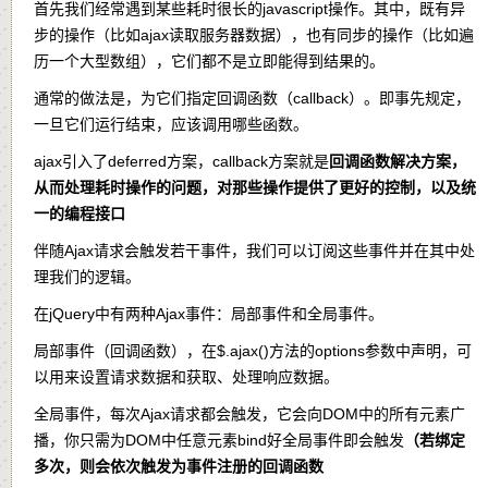
首先我们经常遇到某些耗时很长的javascript操作。其中，既有异
步的操作（比如ajax读取服务器数据），也有同步的操作（比如遍
历一个大型数组），它们都不是立即能得到结果的。
通常的做法是，为它们指定回调函数（callback）。即事先规定，
一旦它们运行结束，应该调用哪些函数。
ajax引入了deferred方案，callback方案就是
回调函数解决方案，
从而处理耗时操作的问题，对那些操作提供了更好的控制，以及统
一的编程接口
伴随Ajax请求会触发若干事件，我们可以订阅这些事件并在其中处
理我们的逻辑。
在jQuery中有两种Ajax事件：局部事件和全局事件。
局部事件（回调函数），在$.ajax()方法的options参数中声明，可
以用来设置请求数据和获取、处理响应数据。
全局事件，每次Ajax请求都会触发，它会向DOM中的所有元素广
播，你只需为DOM中任意元素bind好全局事件即会触发
（若绑定
多次，则会依次触发为事件注册的回调函数