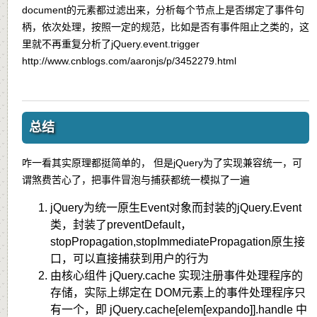
document的元素都过滤出来，分析每个节点上是否绑定了事件句
柄，依次处理，按照一定的规范，比如是否有事件阻止之类的，这
里就不再重复分析了jQuery.event.trigger
http://www.cnblogs.com/aaronjs/p/3452279.html
总结
咋一看其实原理都挺简单的， 但是jQuery为了实现兼容统一，可
谓煞费苦心了，把事件冒泡与捕获都统一模拟了一遍
jQuery为统一原生Event对象而封装的jQuery.Event
类，封装了preventDefault，
stopPropagation,stopImmediatePropagation原生接
口，可以直接捕获到用户的行为
由核心组件 jQuery.cache 实现注册事件处理程序的
存储，实际上绑定在 DOM元素上的事件处理程序只
有一个，即 jQuery.cache[elem[expando]].handle 中