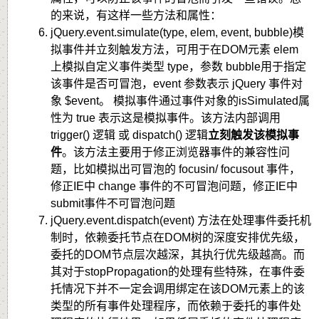
的来说，有这样一些方法和属性：
jQuery.event.simulate(type, elem, event, bubble)模
拟事件并立刻触发方法，可用于在DOM元素 elem
上模拟自定义事件类型 type，参数 bubble用于指定
该事件是否可冒泡，event 参数表示 jQuery 事件对
象 $event。 模拟事件通过事件对象的isSimulated属
性为 true 表示这是模拟事件。该方法内部调用
trigger() 逻辑 或 dispatch() 逻辑
立刻触发该模拟事
件
。该方法主要用于修正浏览器事件的兼容性问
题，比如模拟出可冒泡的 focusin/ focusout 事件，
修正IE中 change 事件的不可冒泡问题，修正IE中
submit事件不可冒泡问题
jQuery.event.dispatch(event) 方法在处理事件委托机
制时，依赖委托节点在DOM树的深度安排优先级，
委托的DOM节点层次越深，其执行优先级越高。而
其对于stopPropagation的处理有些特殊，在事件委
托情况下并不一定会调用绑定在该DOM元素上的该
类型的所有事件处理程序，而依赖于委托的事件处