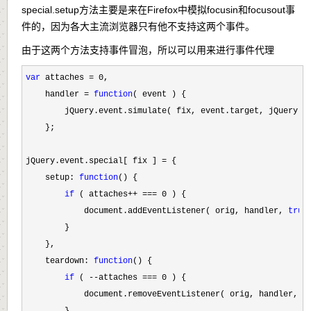
special.setup方法主要是来在Firefox中模拟focusin和focusout事
件的，因为各大主流浏览器只有他不支持这两个事件。
由于这两个方法支持事件冒泡，所以可以用来进行事件代理
var
 attaches = 0
,

    handler 
= 
function
( event ) {

        jQuery.event.simulate( fix, event.target, jQuery.e
    };

jQuery.event.special[ fix ] 
=
 {

    setup: 
function
() {

if
 ( attaches++ === 0
 ) {

            document.addEventListener( orig, handler, 
true
        }

    },

    teardown: 
function
() {

if
 ( --attaches === 0
 ) {

            document.removeEventListener( orig, handler, 
t