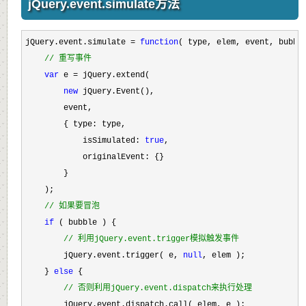
jQuery.event.simulate方法
jQuery.event.simulate = 
function
( type, elem, event, bubble
//
 重写事件
var
 e =
 jQuery.extend(

new
 jQuery.Event(),

        event,

        { type: type,

            isSimulated: 
true
,

            originalEvent: {}

        }

    );

//
 如果要冒泡
if
 ( bubble ) {

//
 利用jQuery.event.trigger模拟触发事件
        jQuery.event.trigger( e, 
null
, elem );

    } 
else
 {

//
 否则利用jQuery.event.dispatch来执行处理
        jQuery.event.dispatch.call( elem, e );
