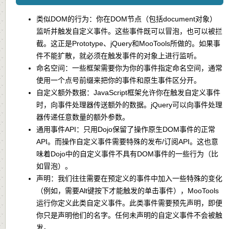
类似DOM的行为：你在DOM节点（包括document对象）
监听并触发自定义事件。这些事件既可以冒泡，也可以被拦
截。这正是Prototype、jQuery和MooTools所做的。如果事
件不能扩散，就必须在触发事件的对象上进行监听。
命名空间：一些框架需要你为你的事件指定命名空间，通常
使用一个点号前缀来把你的事件和原生事件区分开。
自定义额外数据：JavaScript框架允许你在触发自定义事件
时，向事件处理器传送额外的数据。jQuery可以向事件处理
器传递任意数量的额外参数。
通用事件API：只用Dojo保留了操作原生DOM事件的正常
API。而操作自定义事件需要特殊的发布/订阅API。这也意
味着Dojo中的自定义事件不具有DOM事件的一些行为（比
如冒泡）。
声明：我们往往需要在预定义的事件中加入一些特殊的变化
（例如，需要Alt键按下才能触发的单击事件），MooTools
运行你定义此类自定义事件。此类事件需要预先声明，即便
你只是声明他们的名字。任何未声明的自定义事件不会被触
发。