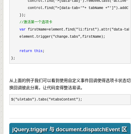
        control.find(
">[data-tab]").removeClass("active"
);

        control.find(
">[data-tab='"+ tabName +"']").addCla
    });

//
激活第一个选项卡 
var
 firstName=element.find("li:first").attr("data-tab"
)
    element.trigger(
"change.tabs"
,firstName);

return
this
;

};
从上面的例子我们可以看到使用自定义事件回调使得选项卡状态切
换回调彼此分离，让代码变得整洁易读。
$("ul#tabs").tabs("#tabsContent");
jQuery.trigger 与 document.dispatchEvent 区