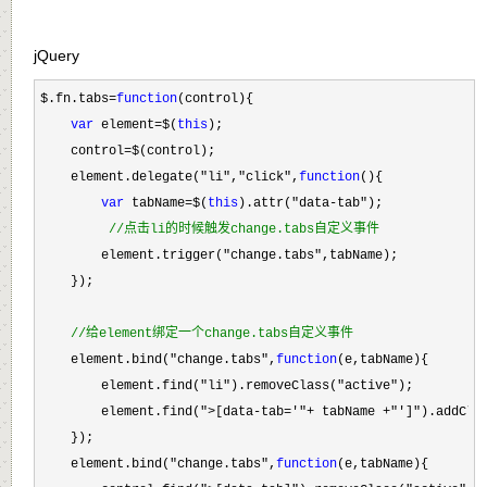
jQuery
$.fn.tabs=
function
(control){

var
 element=$(
this
);

    control
=
$(control);

    element.delegate(
"li","click",
function
(){

var
 tabName=$(
this
).attr("data-tab"
);

//
点击li的时候触发change.tabs自定义事件 
        element.trigger("change.tabs"
,tabName);

    });

//
给element绑定一个change.tabs自定义事件
    element.bind("change.tabs",
function
(e,tabName){

        element.find(
"li").removeClass("active"
);

        element.find(
">[data-tab='"+ tabName +"']").addCla
    });    

    element.bind(
"change.tabs",
function
(e,tabName){
