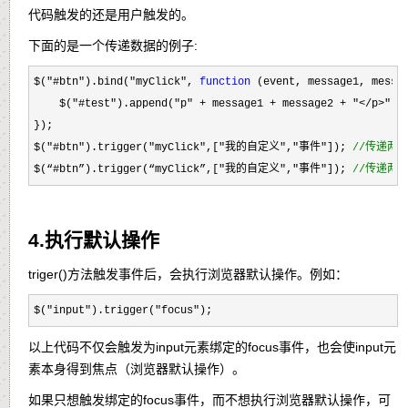
代码触发的还是用户触发的。
下面的是一个传递数据的例子:
$("#btn").bind("myClick", 
function
 (event, message1, messa
    $("#test").append("p" + message1 + message2 + "</p>"
);

});

$(
"#btn").trigger("myClick",["我的自定义","事件"]); 
//
传递两
$(“#btn”).trigger(“myClick”,["我的自定义","事件"]); 
//
传递两
4.执行默认操作
triger()方法触发事件后，会执行浏览器默认操作。例如：
$("input").trigger("focus");
以上代码不仅会触发为input元素绑定的focus事件，也会使input元
素本身得到焦点（浏览器默认操作）。
如果只想触发绑定的focus事件，而不想执行浏览器默认操作，可