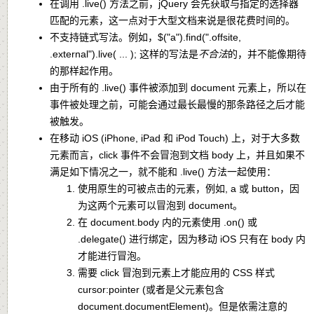
在调用
.live()
方法之前，jQuery 会先获取与指定的选择器
匹配的元素，这一点对于大型文档来说是很花费时间的。
不支持链式写法。例如，
$("a").find(".offsite,
.external").live( ... );
这样的写法是
不合法
的，并不能像期待
的那样起作用。
由于所有的
.live()
事件被添加到
document
元素上，所以在
事件被处理之前，可能会通过最长最慢的那条路径之后才能
被触发。
在移动 iOS (iPhone, iPad 和 iPod Touch) 上，对于大多数
元素而言，
click
事件不会冒泡到文档 body 上，并且如果不
满足如下情况之一，就不能和
.live()
方法一起使用：
使用原生的可被点击的元素，例如,
a
或
button
，因
为这两个元素可以冒泡到
document
。
在
document.body
内的元素使用
.on()
或
.delegate()
进行绑定，因为移动 iOS 只有在 body 内
才能进行冒泡。
需要 click 冒泡到元素上才能应用的 CSS 样式
cursor:pointer
(或者是父元素包含
document.documentElement
)。但是依需注意的