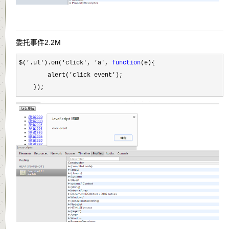
委托事件2.2M
$('.ul').on('click', 'a', 
function
(e){

        alert(
'click event'
);

    });