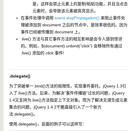
是，这样会禁止元素上的复制/粘贴功能，并且当点击
元素时，会导致该元素被高亮显示。
在事件处理中调用
event.stopPropagation()
来阻止事件处
理被添加到 document 之后的节点中，是效率很低的。因为
事件已经被传播到
document
上。
.live()
方法与其它事件方法的相互影响是会令人感到惊讶
的。例如，
$(document).unbind("click")
会移除所有通过
.live()
添加的 click 事件!
.delegate()
为了突破单一.bind()方法的局限性，实现事件委托，jQuery 1.3引
入了.live()方法。后来，为解决“事件传播链”过长的问题，jQuery
1.4又支持为.live()方法指定上下文对象。而为了解决无谓生成元素
集合的问题，jQuery 1.4.2干脆直接引入了一个新方
法.delegate()。
使用.delegate()，前面的例子可以这样写：