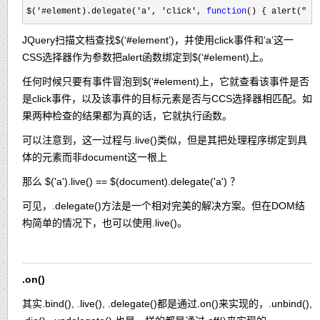
$('#element).delegate('a', 'click', 
function
() { alert("!!
JQuery扫描文档查找$(‘#element’)，并使用click事件和’a’这一
CSS选择器作为参数把alert函数绑定到$(‘#element)上。
任何时候只要有事件冒泡到$(‘#element)上，它就查看该事件是否
是click事件，以及该事件的目标元素是否与CCS选择器相匹配。如
果两种检查的结果都为真的话，它就执行函数。
可以注意到，这一过程与.live()类似，但是其把处理程序绑定到具
体的元素而非document这一根上
那么 $('a').live() == $(document).delegate('a') ？
可见，.delegate()方法是一个相对完美的解决方案。但在DOM结
构简单的情况下，也可以使用.live()。
.on()
其实.bind(), .live(), .delegate()都是通过.on()来实现的，.unbind(),