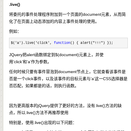
.live()
将委托的事件处理程序附加到一个页面的
document
元素，从而简
化了在页面上动态添加的内容上事件处理的使用。
例如：
$('a').live('click', 
function
() { alert("!!!") });
JQuery把alert函数绑定到$(document)元素上，并使
用’click’和’a’作为参数。
任何时候只要有事件冒泡到document节点上，它就查看该事件是
否是一个click事件，以及该事件的目标元素与’a’这一CSS选择器是
否匹配，如果都是的话，则执行函数。
因为更高版本的jQuery提供了更好的方法，没有
.live()
方法的缺
点，所以
.live()
方法不再推荐使用
特别是，使用
.live()
出现的以下问题：