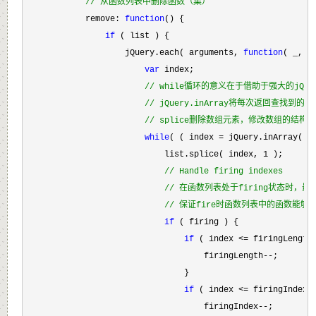
//
 从函数列表中删除函数（集）
            remove: 
function
() {

if
 ( list ) {

                    jQuery.each( arguments, 
function
( _, ar
var
 index;

//
 while循环的意义在于借助于强大的jQue
//
 jQuery.inArray将每次返回查找
//
 splice删除数组元素，修改数组的结构
while
( ( index = jQuery.inArray( a
                            list.splice( index, 
1
 );

//
 Handle firing indexes
//
 在函数列表处于firing状态时，最主要
//
 保证fire时函数列表中的函数能够被
if
 ( firing ) {

if
 ( index <=
 firingLength 
                                    firingLength
--
;

                                }

if
 ( index <=
 firingIndex )
                                    firingIndex
--
;
