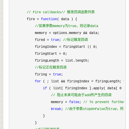
//
 Fire callbacks// 触发回调函数列表
        fire = 
function
( data ) {

//
如果参数memory为true，则记录data
            memory = options.memory &&
 data;

            fired 
= 
true
; 
//
标记触发回调
            firingIndex = firingStart || 0
;

            firingStart 
= 0
;

            firingLength 
=
 list.length;

//
标记正在触发回调
            firing = 
true
;

for
 ( ; list && firingIndex < firingLength; fi
if
 ( list[ firingIndex ].apply( data[ 0 ],
//
 阻止未来可能由于add所产生的回调
                    memory = 
false
; 
//
 To prevent further 
break
; 
//
由于参数stopOnFalse为true，
                }

            }
