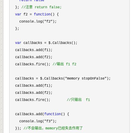
return
false
  }; 
//
注意 return false;
var
 f2 = 
function
() {

    console.log(
"f2"
);

  };

var
 callbacks =
 $.Callbacks();

  callbacks.add(f1);

  callbacks.add(f2);

  callbacks.fire(); 
//
输出 f1 f2
  callbacks 
= $.Callbacks("memory stopOnFalse"
);

  callbacks.add(f1);

  callbacks.add(f2);

  callbacks.fire();　　　　 
//
只输出  f1
  callbacks.add(
function
() {

    console.log(
"f3"
);

  }); 
//
不会输出，memory已经失去作用了