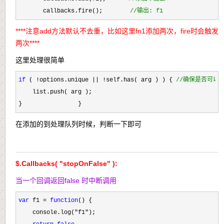
       callbacks.fire();　　　　 
//
输出: f1
****注意add方法默认不去重，比如这里fn1添加两次，fire时会触发
两次****
这里处理很简单
if
 ( !options.unique || !self.has( arg ) ) { 
//
确保是否可以
    list.push( arg );

}                }
在添加的到处理队列时候，判断一下即可
$.Callbacks( "stopOnFalse" )
:
当一个回调返回false 时中断调用
var
 f1 = 
function
() {

    console.log(
"f1"
);
