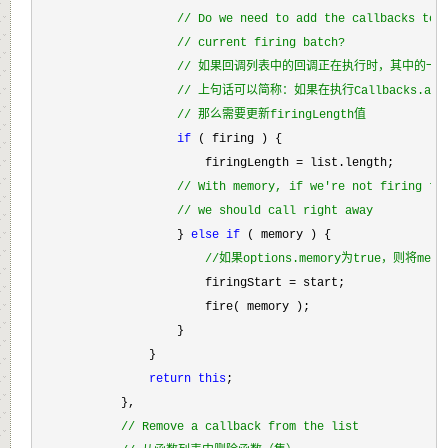
//
 Do we need to add the callbacks to 
//
 current firing batch?
//
 如果回调列表中的回调正在执行时，其中的一个回调
//
 上句话可以简称：如果在执行Callbacks.add
//
 那么需要更新firingLength值
if
 ( firing ) {

                        firingLength 
=
 list.length;

//
 With memory, if we're not firing th
//
 we should call right away
                    } 
else
if
 ( memory ) {

//
如果options.memory为true，则将
                        firingStart =
 start;

                        fire( memory );

                    }

                }

return
this
;

            },

//
 Remove a callback from the list