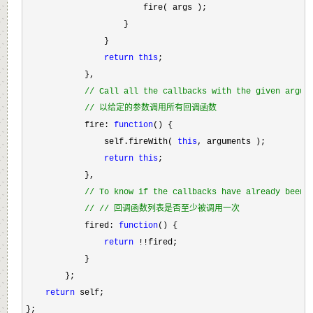
                        fire( args );

                    }

                }

return
this
;

            },

//
 Call all the callbacks with the given argum
//
 以给定的参数调用所有回调函数
            fire: 
function
() {

                self.fireWith( 
this
, arguments );

return
this
;

            },

//
 To know if the callbacks have already been 
//
 // 回调函数列表是否至少被调用一次
            fired: 
function
() {

return
 !!
fired;

            }

        };

return
 self;

};