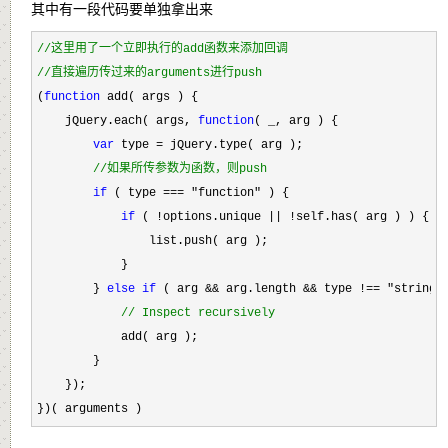
其中有一段代码要单独拿出来
//
这里用了一个立即执行的add函数来添加回调
//
直接遍历传过来的arguments进行push
(
function
 add( args ) {

    jQuery.each( args, 
function
( _, arg ) {

var
 type =
 jQuery.type( arg );

//
如果所传参数为函数，则push
if
 ( type === "function"
 ) {

if
 ( !options.unique || !self.has( arg ) ) {  
                list.push( arg );

            }

        } 
else
if
 ( arg && arg.length && type !== "string"
//
 Inspect recursively
            add( arg );

        }

    });

})( arguments )