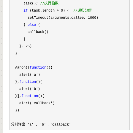
      task(); 
//
执行函数
if
 (task.length > 0) {  
//
递归分解
        setTimeout(arguments.callee, 1000
)

      } 
else
 {

        callback()

      }

    }, 
25
)

  }

  Aaron([
function
(){

    alert(
'a'
)

  },
function
(){

    alert(
'b'
)

  }],
function
(){

    alert(
'callback'
)

  })
分别弹出 ‘a’ , ‘b’ ,’callback’