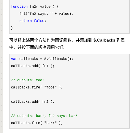
function
 fn2( value ) {

    fn1(
"fn2 says: " +
 value);

return
false
;

}
可以将上述两个方法作为回调函数，并添加到
$.Callbacks
列表
中，并按下面的顺序调用它们:
var
 callbacks =
 $.Callbacks();

callbacks.add( fn1 );

//
 outputs: foo!
callbacks.fire( "foo!"
 );

callbacks.add( fn2 );

//
 outputs: bar!, fn2 says: bar!
callbacks.fire( "bar!" );