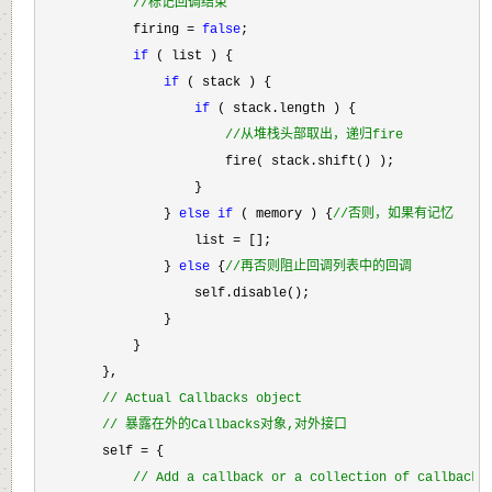
//
标记回调结束
            firing = 
false
;

if
 ( list ) {

if
 ( stack ) {

if
 ( stack.length ) {

//
从堆栈头部取出，递归fire
                        fire( stack.shift() );

                    }

                } 
else
if
 ( memory ) {
//
否则，如果有记忆
                    list =
 [];

                } 
else
 {
//
再否则阻止回调列表中的回调
                    self.disable();

                }

            }

        },

//
 Actual Callbacks object
//
 暴露在外的Callbacks对象,对外接口
        self =
 {

//
 Add a callback or a collection of callbacks