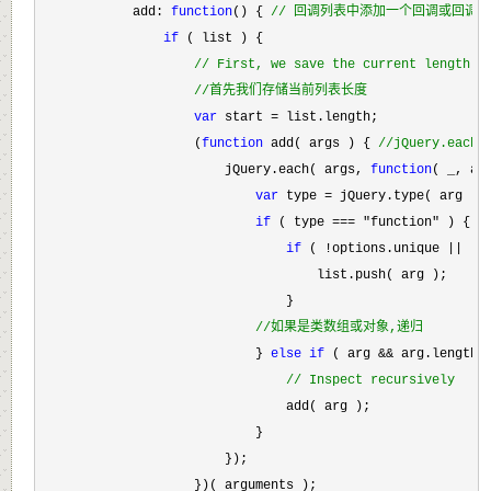
            add: 
function
() { 
//
 回调列表中添加一个回调或回调
if
 ( list ) {

//
 First, we save the current length
//
首先我们存储当前列表长度
var
 start =
 list.length;

                    (
function
 add( args ) { 
//
jQuery.ea
                        jQuery.each( args, 
function
( _, arg
var
 type =
 jQuery.type( arg );

if
 ( type === "function"
 ) {

if
 ( !options.unique || !s
                                    list.push( arg );

                                }

//
如果是类数组或对象,递归
                            } 
else
if
 ( arg && arg.length 
//
 Inspect recursively
                                add( arg );

                            }

                        });

                    })( arguments );
