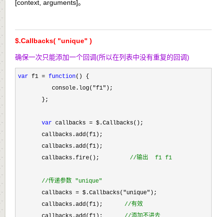
[context, arguments]。
$.Callbacks( "unique" )
确保一次只能添加一个回调(所以在列表中没有重复的回调)
var
 f1 = 
function
() {

          console.log(
"f1"
);

       };

var
 callbacks =
 $.Callbacks();

       callbacks.add(f1);

       callbacks.add(f1);

       callbacks.fire();         
//
输出  f1 f1
//
传递参数 "unique"
       callbacks = $.Callbacks("unique"
);

       callbacks.add(f1); 　　  
//
有效
       callbacks.add(f1); 　　  
//
添加不进去