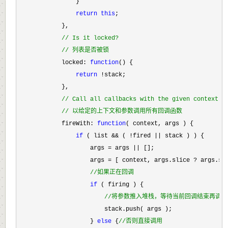
                }

return
this
;

            },

//
 Is it locked?
//
 列表是否被锁
            locked: 
function
() {

return
 !
stack;

            },

//
 Call all callbacks with the given context a
//
 以给定的上下文和参数调用所有回调函数
            fireWith: 
function
( context, args ) {

if
 ( list && ( !fired ||
 stack ) ) {

                    args 
= args ||
 [];

                    args 
= [ context, args.slice ?
 args.sli
//
如果正在回调
if
 ( firing ) {

//
将参数推入堆栈，等待当前回调结束再调用
                        stack.push( args );

                    } 
else
 {
//
否则直接调用