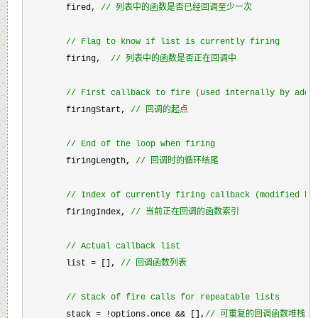
        fired, 
//
 列表中的函数是否已经回调至少一次
//
 Flag to know if list is currently firing
        firing,  
//
 列表中的函数是否正在回调中
//
 First callback to fire (used internally by add 
        firingStart, 
//
 回调的起点
//
 End of the loop when firing
        firingLength, 
//
 回调时的循环结尾
//
 Index of currently firing callback (modified by
        firingIndex, 
//
 当前正在回调的函数索引
//
 Actual callback list
        list = [], 
//
 回调函数列表
//
 Stack of fire calls for repeatable lists
        stack = !options.once && [],
//
 可重复的回调函数堆栈，