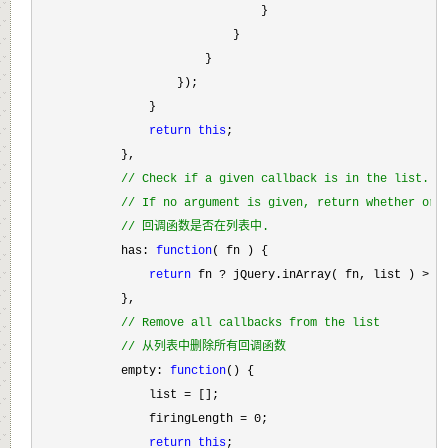
                                }

                            }

                        }

                    });

                }

return
this
;

            },

//
 Check if a given callback is in the list.
//
 If no argument is given, return whether or 
//
 回调函数是否在列表中.
            has: 
function
( fn ) {

return
 fn ? jQuery.inArray( fn, list ) > -
            },

//
 Remove all callbacks from the list
//
 从列表中删除所有回调函数
            empty: 
function
() {

                list 
=
 [];

                firingLength 
= 0
;

return
this
;
