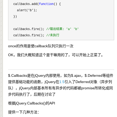
  callbacks.add(
function
() {

    alert(
'b'
);

  })

  callbacks.fire(); 
//
输出结果: 'a' 'b'
  callbacks.fire(); 
//
未执行
once的作用是使callback队列只执行一次
OK，我们大概知道这个是干嘛用的了，可以开始上正菜了。
$.Callbacks是在jQuery内部使用，如为$.ajax，$.Deferred等组件
提供基础功能的函数，jQuery在
1.5
引入了Deferred对象（异步列
队），jQuery内部基本所有有异步的代码都被promise所转化成同
步代码执行了，后期在讨论了
根据jQuery.Callbacks()的API
提供一下几种方法：