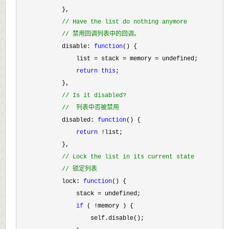
            },

//
 Have the list do nothing anymore
//
 禁用回调列表中的回调。
            disable: 
function
() {

                list 
= stack = memory =
 undefined;

return
this
;

            },

//
 Is it disabled?
//
  列表中否被禁用
            disabled: 
function
() {

return
 !
list;

            },

//
 Lock the list in its current state
//
 锁定列表
            lock: 
function
() {

                stack 
=
 undefined;

if
 ( !
memory ) {

                    self.disable();
