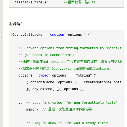
  callbacks.fire();　　　　 
//
重新触发，输出f1
附源码：
jQuery.Callbacks = 
function
( options ) {

//
 Convert options from String-formatted to Object-for
//
 (we check in cache first)
//
通过字符串在optionsCache寻找有没有相应缓存，如果没有则创
//
如果是对象则通过jQuery.extend深复制后赋给options。
    options = 
typeof
 options === "string" ?
        ( optionsCache[ options ] 
||
 createOptions( options
        jQuery.extend( {}, options );

var
//
 Last fire value (for non-forgettable lists)
        memory, 
//
 最后一次触发回调时传的参数
//
 Flag to know if list was already fired