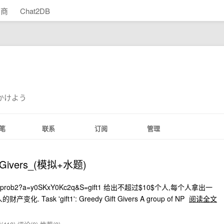
助商
Chat2DB
かけよう
笔
联系
订阅
管理
t_Givers_(模拟+水题)
usacoprob2?a=y0SKxY0Kc2q&S=gift1 给出不超过$10$个人,每个人拿出一
sk 'gift1': Greedy Gift Givers A group of NP
阅读全文