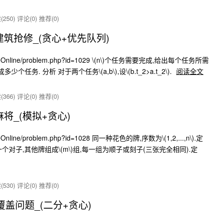
250)
评论(0)
推荐(0)
7]_建筑抢修_(贪心+优先队列)
udgeOnline/problem.php?id=1029 \(n\)个任务需要完成,给出每个任务所需
完成多少个任务. 分析 对于两个任务\(a,b\),设\(b.t_2>a.t_2\).
阅读全文
366)
评论(0)
推荐(0)
]_麻将_(模拟+贪心)
eOnline/problem.php?id=1028 同一种花色的牌,序数为\(1,2,...,n\).定
中有一个对子,其他牌组成\(m\)组,每一组为顺子或刻子(三张完全相同).定
530)
评论(0)
推荐(0)
7]_覆盖问题_(二分+贪心)