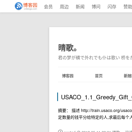
会员
周边
新闻
博问
闪存
赞
晴歌。
君の梦が横で外れでも仆は歌い 桥を
博客园
首页
新随
USACO_1.1_Greedy_Gif
摘要： 描述 http://train.usaco.org/
定数量的钱平分给特定的人,求最后每个人的财产变化. Ta