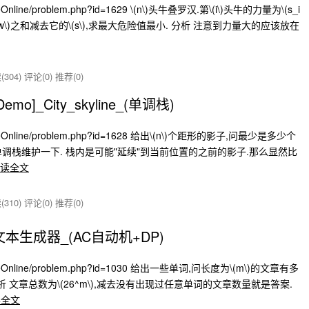
eOnline/problem.php?id=1629 \(n\)头牛叠罗汉.第\(i\)头牛的力量为\(s_i
的\(w\)之和减去它的\(s\),求最大危险值最小. 分析 注意到力量大的应该放在
304)
评论(0)
推荐(0)
Demo]_City_skyline_(单调栈)
udgeOnline/problem.php?id=1628 给出\(n\)个距形的影子,问最少是多少个
用单调栈维护一下. 栈内是可能"延续"到当前位置的之前的影子.那么显然比
读全文
310)
评论(0)
推荐(0)
7]_文本生成器_(AC自动机+DP)
udgeOnline/problem.php?id=1030 给出一些单词,问长度为\(m\)的文章有多
 文章总数为\(26^m\),减去没有出现过任意单词的文章数量就是答案.
读全文