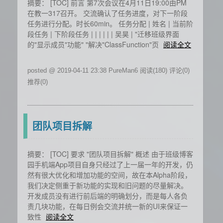
摘要： [TOC] 前言 第7次会议在4月11日19:00由PM
在教一317召开。 交流确认了任务进度，对下一阶段
任务进行分配。时长60min。 任务分配 | 姓名 | 当前阶
段任务 | 下阶段任务 | | | | | | 吴昊 | "迁移班级界面
的"显示成员"功能" "解决"ClassFunction"页
阅读全文
posted @ 2019-04-11 23:38 PureMan6
阅读(180)
评论(0)
推荐(0)
团队项目拆解
摘要： [TOC] 要求 "团队项目拆解" 概述 由于班级博客
园手机端App项目自身只经过了上一届一年的开发，仍
然有很大优化和增加功能的空间，故在本Alpha阶段，
我们决定侧重于新功能的实现和旧问题的尽量解决。
开发成员没有进行前后端的明确划分，而是每人各负
责几块功能，在每日例会交流并统一新的UI来保证一
致性
阅读全文