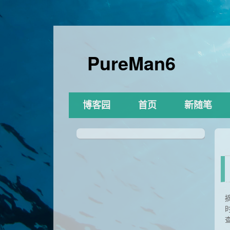
PureMan6
博客园
首页
新随笔
时