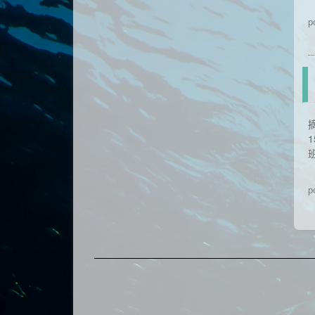
p
1
p