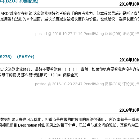
(BZOJ 30题纪念)
2016年10
HARD”难度存在的题 这道题能很好的考验选手的思考能力，但本蒟蒻最后还是听了省
，是用当前选出的M个里面，最长长度减去最短长度作为价值。也就是说：选择长度介
posted @ 2016-10-27 11:19 PencilWang
阅读(299)
评论(0)
推
275）（EASY+）
2016年10
ch0206/9275/ 这道题比较经典， 最好不要看题解！！！！！ 当然，如果你执意要看我也没有办
公牛或母牛的情况 那么易得递推式：f [ i ] =
阅读全文
posted @ 2016-10-23 22:47 PencilWang
阅读(316)
评论(0)
推
2016年10
然数据如果大来也可以优化，但重点是在做的时候用的思路很通用， 所以本题是一道
接甩题目 Description 给出圆周上的若干个点，已知点与点之间的弧长，其值均为