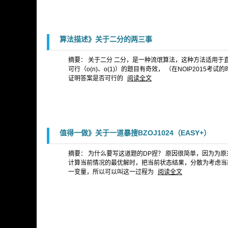
算法描述》关于二分的两三事
摘要： 关于二分 二分，是一种流氓算法，这种方法适用于
可行（o(n)、o(1)）的题目有奇效， （在NOIP201
证明答案是否可行的
阅读全文
值得一做》关于一道暴搜BZOJ1024（EASY+）
摘要： 为什么要写这道题的DP捏？ 原因很简单，因为为原来
计算当前情况的最优解时，把当前状态结果，分散为考虑当
一变量，所以可以叫这一过程为
阅读全文