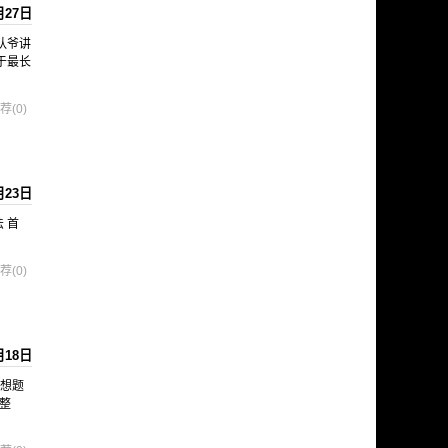
月27日
队爷讲
于最长
荐(0)
月23日
法 首
荐(0)
月18日
思想题
正整