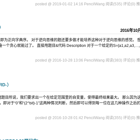
posted @ 2019-01-02 14:16 PencilWang
阅读(535)
评论(0)
推
）
2016年10
即为正向字典序。 对于逆向思维的题还要多做才能培养这种对于逆向思维的感觉。 
就能过了。 直接甩题目&代码 Description 对于一个给定的S={a1,a2,a3,…,a
posted @ 2016-10-28 13:06 PencilWang
阅读(383)
评论(0)
推
RD-）
据题目所说，我们要求出一个在给定范围里的自变量，使得最终结果最大。 那么因为
于“0”和“(2^bit)-1”这两种情况判断，然后即可以得到每一位在这几种操作之后
posted @ 2016-10-28 01:42 PencilWang
阅读(355)
评论(0)
推