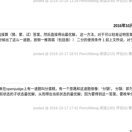
posted @ 2016-10-18 13:28 PencilWang
阅读(439)
评论(0)
推
2016年10
直接算（猜、蒙、试）答案，然后直接得出最优解， 这一方法，对于可以轻易证明答
5考试的时候出了这么一道题，放倒一推蒟蒻（包括我）） 二分的使用条件 1.如上文所说，对
posted @ 2016-10-17 18:51 PencilWang
阅读(215)
评论(0)
推
在openjudge上有一道题叫分蛋糕，有一个思路和这道题很像：“分锅”。 分锅：即
前状态的子状态最优解，从而得出当前状态的最优解；因为要得到这一答案，要枚举
posted @ 2016-10-17 17:42 PencilWang
阅读(185)
评论(0)
推