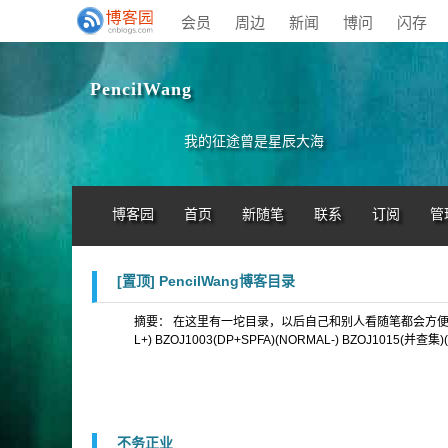
会员
周边
新闻
博问
闪存
PencilWang
我的征途曾是星辰大海
博客园
首页
新随笔
联系
订阅
管
[置顶]
PencilWang博客目录
摘要： 在这里有一坨目录，以后自己和别人看随笔都会方便很多 一 .刷
L+) BZOJ1003(DP+SPFA)(NORMAL-) BZOJ1015(并查集)(
不务正业