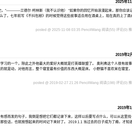
2025年1
史。”————兰德尔·柯林斯（我不认识他） “如果你的回忆开始浪漫起来，那你应该
该写点什么了，七年前写《不抖包袱》的时候觉得这些故事适合用在酒桌上，现在真的上了酒
posted @ 2025-11-08 03:35 PencilWang
阅读(55)
评论(0)
推
2019年2
欢学习的一个，除此之外他最大的爱好大概就是打英雄联盟了。 奥利弗这个人很有故
欢的就是动，对他而言，整个寝室最有价值的东西大概是床。 小野猫不喜欢呆在寝室
posted @ 2019-02-27 21:26 PencilWang
阅读(198)
评论(0)
推
2019年
些有感而发的句子，我倒是想把它们都记录下来，这样以后要写点什么，可以从这里找
些话，也就按想起来的时间记下来好了。 2019.1.1 当过去的日子成为了瘾，才知