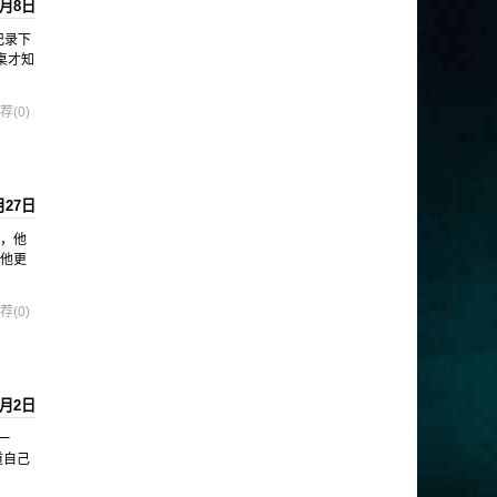
1月8日
记录下
桌才知
荐(0)
月27日
事，他
，他更
荐(0)
1月2日
一
道自己