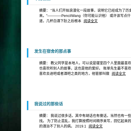
摘要： “当人们开始浪漫化一段故事，说明它已经成为了历
来。”————PencilWang（你可能认识他） 或许
道，几杯白酒下肚之后根本
阅读全文
发生在宿舍的那点事
摘要： 教父同学是本地人，可以说是寝室四个人里面最喜
也喜欢听别人的故事，这也是他的爱好。 账单先生最不喜
喜欢去迪吧或者酒吧之类的地方，他管那叫做
阅读全文
我说过的那些话
摘要： 我说过很多话，其中有胡话也有傻话，当然也有一
找。 为了防止混乱，我打算按照时间顺序来写，回忆起来的那
的酒治不了别人的病。 2019.1
阅读全文