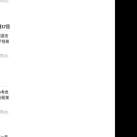
荐(0)
月17日
案是否
于轻易
荐(0)
为考虑
分配某
荐(0)