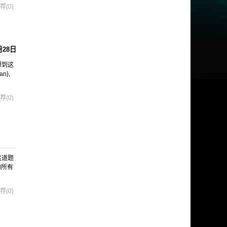
荐(0)
月28日
想到这
n},
荐(0)
这道题
的所有
荐(0)