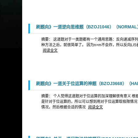
刷题向》一道逆向思维题（BZOJ1046）（NORMAL
摘要： 这道题对于一类题都有一个通用思路：反向递减序列
种方法之后，就很简单了。 因为n×m不会炸，所以反向LIS叠一个贪心
阅读全文
刷题向》一道关于位运算的神题（BZOJ3668）（HA
摘要： 个人觉得这道题对于位运算的加深理解很有意义 根
是针对于位运算的，所以可以想到用对于位运算取极限情况，即对
情况，然后根据合适的情况
阅读全文