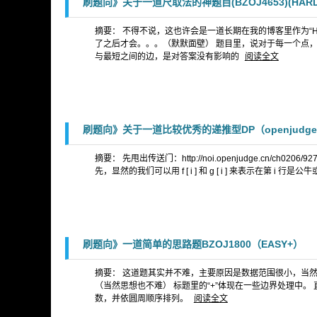
刷题向》关于一道尺取法的神题目(BZOJ4653)(HARD-)
摘要： 不得不说，这也许会是一道长期在我的博客里作为“
了之后才会。。。（默默面壁） 题目里，说对于每一个点
与最短之间的边，是对答案没有影响的
阅读全文
刷题向》关于一道比较优秀的递推型DP（openjudge9
摘要： 先甩出传送门：http://noi.openjudge.cn/
先，显然的我们可以用 f [ i ] 和 g [ i ] 来表示在第 i 行是
刷题向》一道简单的思路题BZOJ1800（EASY+）
摘要： 这道题其实并不难，主要原因是数据范围很小，当
（当然思想也不难） 标题里的“+”体现在一些边界处理中。 直
数，并依圆周顺序排列。
阅读全文