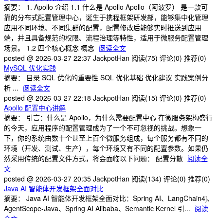
摘要： 1. Apollo 介绍 1.1 什么是 Apollo Apollo（阿波罗） 是一款可
靠的分布式配置管理中心，诞生于携程框架研发部，能够集中化管理
应用不同环境、不同集群的配置，配置修改后能够实时推送到应用
端，并且具备规范的权限、流程治理等特性，适用于微服务配置管理
场景。 1.2 四个核心概念 概念
阅读全文
posted @ 2026-03-27 22:37 JackpotHan
阅读(75)
评论(0)
推荐(0)
MySQL 优化实践
摘要： 目录 SQL 优化的重要性 SQL 优化基础 优化建议 实践案例分
析 ...
阅读全文
posted @ 2026-03-27 22:18 JackpotHan
阅读(15)
评论(0)
推荐(0)
Apollo 配置中心讲解
摘要： 引言：什么是 Apollo，为什么需要配置中心 在微服务架构盛行
的今天，应用程序的配置管理成为了一个不可忽视的挑战。想象一
下，你的系统由数十个甚至上百个微服务组成，每个服务都有不同的
环境（开发、测试、生产），每个环境又有不同的配置参数。如果仍
然采用传统的配置文件方式，将会面临以下问题： 配置分散
阅读全
文
posted @ 2026-03-27 20:35 JackpotHan
阅读(134)
评论(0)
推荐(0)
Java AI 智能体开发框架全面对比
摘要： Java AI 智能体开发框架全面对比：Spring AI、LangChain4j、
AgentScope-Java、Spring AI Alibaba、Semantic Kernel 引...
阅读