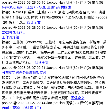
posted @ 2026-03-28 00:10 JackpotHan
阅读(41)
评论(0)
推荐(0)
NewSQL 系列（上篇）- SQL 演进与架构概述
摘要： NewSQL 系列（上篇）- SQL 演进与架构概述 目录 SQL 演进
历程 1.1 传统 SQL 时代（1970s-2000s） 1.2 NoSQL 的崛起（2000s
-2010s） 1.3...
阅读全文
posted @ 2026-03-28 00:10 JackpotHan
阅读(50)
评论(0)
推荐(0)
2026年3月27日
工作流介绍
摘要： 工作流（Workflow） 是指将一项复杂的业务任务，拆解为一系
列有序、可预测、可重复的步骤或节点，并通过规则和逻辑将它们串
联起来自动执行的过程。 简单来说，工作流就是"把大象放进冰箱需要
几步"的数字化实现——先定义好每一步做什么、谁来做、怎么做，然
后让系统自动执行。
阅读全文
posted @ 2026-03-27 22:51 JackpotHan
阅读(60)
评论(0)
推荐(0)
分布式定时任务调度框架实践
摘要： 1. 适用场景与痛点 1.1 定时任务适用场景 时间驱动处理 整点
发送优惠券，每天更新收益，每天刷新标签数据和人群数据。 异步执
行解耦 活动状态刷新，异步执行离线查询，与内部逻辑解耦。 批量处
理数据 按月批量统计报表数据，批量更新短信状态，实时性要求不
高。 1.2 业务需求和痛点 编号需求/痛点说明
阅读全文
posted @ 2026-03-27 22:44 JackpotHan
阅读(66)
评论(0)
推荐(0)
Apollo 配置中心讲解（二）