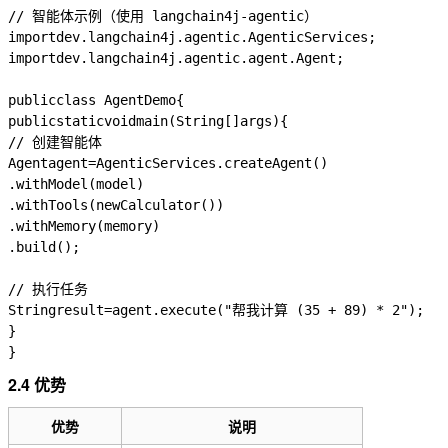
// 智能体示例（使用 langchain4j-agentic）
import
dev.langchain4j.agentic.AgenticServices
;
import
dev.langchain4j.agentic.agent.Agent
;
public
class
AgentDemo
{
public
static
void
main
(
String
[]
args
)
{
// 创建智能体
Agent
agent
=
AgenticServices
.
createAgent
()
.
withModel
(
model
)
.
withTools
(
new
Calculator
())
.
withMemory
(
memory
)
.
build
();
// 执行任务
String
result
=
agent
.
execute
(
"帮我计算 (35 + 89) * 2"
);
}
}
2.4 优势
优势
说明