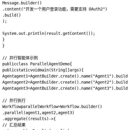
Message
.
builder
()
.
content
(
"开发一个用户登录功能，需要支持 OAuth2"
)
.
build
()
);
System
.
out
.
println
(
result
.
getContent
());
}
}
// 并行智能体示例
public
class
ParallelAgentDemo
{
public
static
void
main
(
String
[]
args
)
{
Agent
agent1
=
AgentBuilder
.
create
().
name
(
"Agent1"
).
build
(
Agent
agent2
=
AgentBuilder
.
create
().
name
(
"Agent2"
).
build
(
Agent
agent3
=
AgentBuilder
.
create
().
name
(
"Agent3"
).
build
(
// 并行执行
Workflow
parallelWorkflow
=
Workflow
.
builder
()
.
parallel
(
agent1
,
agent2
,
agent3
)
.
aggregate
((
results
)
->
{
// 汇总结果