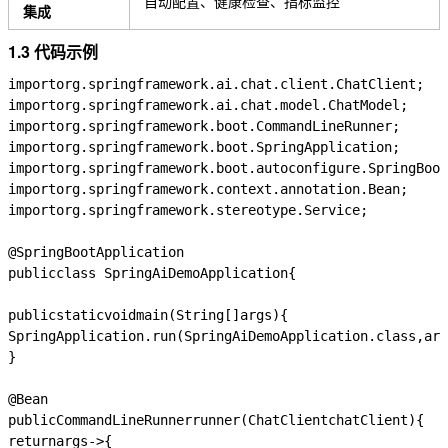
自动配置、健康检查、指标监控
集成
1.3 代码示例
import
org.springframework.ai.chat.client.ChatClient
;
import
org.springframework.ai.chat.model.ChatModel
;
import
org.springframework.boot.CommandLineRunner
;
import
org.springframework.boot.SpringApplication
;
import
org.springframework.boot.autoconfigure.SpringBoot
import
org.springframework.context.annotation.Bean
;
import
org.springframework.stereotype.Service
;
@SpringBootApplication
public
class
SpringAiDemoApplication
{
public
static
void
main
(
String
[]
args
)
{
SpringApplication
.
run
(
SpringAiDemoApplication
.
class
,
arg
}
@Bean
public
CommandLineRunner
runner
(
ChatClient
chatClient
)
{
return
args
->
{