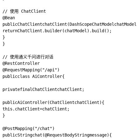
// 使用 ChatClient
@Bean
public
ChatClient
chatClient
(
DashScopeChatModel
chatModel
)
return
ChatClient
.
builder
(
chatModel
).
build
();
}
}
// 使用通义千问进行对话
@RestController
@RequestMapping
(
"/api"
)
public
class
AiController
{
private
final
ChatClient
chatClient
;
public
AiController
(
ChatClient
chatClient
)
{
this
.
chatClient
=
chatClient
;
}
@PostMapping
(
"/chat"
)
public
String
chat
(
@RequestBody
String
message
)
{