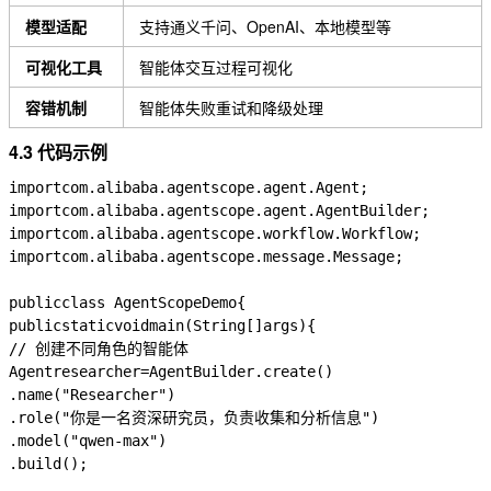
模型适配
支持通义千问、OpenAI、本地模型等
可视化工具
智能体交互过程可视化
容错机制
智能体失败重试和降级处理
4.3 代码示例
import
com.alibaba.agentscope.agent.Agent
;
import
com.alibaba.agentscope.agent.AgentBuilder
;
import
com.alibaba.agentscope.workflow.Workflow
;
import
com.alibaba.agentscope.message.Message
;
public
class
AgentScopeDemo
{
public
static
void
main
(
String
[]
args
)
{
// 创建不同角色的智能体
Agent
researcher
=
AgentBuilder
.
create
()
.
name
(
"Researcher"
)
.
role
(
"你是一名资深研究员，负责收集和分析信息"
)
.
model
(
"qwen-max"
)
.
build
();