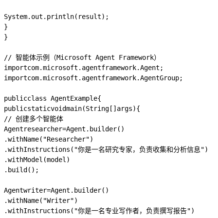
System
.
out
.
println
(
result
);
}
}
// 智能体示例（Microsoft Agent Framework）
import
com.microsoft.agentframework.Agent
;
import
com.microsoft.agentframework.AgentGroup
;
public
class
AgentExample
{
public
static
void
main
(
String
[]
args
)
{
// 创建多个智能体
Agent
researcher
=
Agent
.
builder
()
.
withName
(
"Researcher"
)
.
withInstructions
(
"你是一名研究专家，负责收集和分析信息"
)
.
withModel
(
model
)
.
build
();
Agent
writer
=
Agent
.
builder
()
.
withName
(
"Writer"
)
.
withInstructions
(
"你是一名专业写作者，负责撰写报告"
)