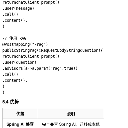
return
chatClient
.
prompt
()
.
user
(
message
)
.
call
()
.
content
();
}
// 使用 RAG
@PostMapping
(
"/rag"
)
public
String
rag
(
@RequestBody
String
question
)
{
return
chatClient
.
prompt
()
.
user
(
question
)
.
advisors
(
a
->
a
.
param
(
"rag"
,
true
))
.
call
()
.
content
();
}
}
5.4 优势
优势
说明
Spring AI 兼容
完全兼容 Spring AI，迁移成本低