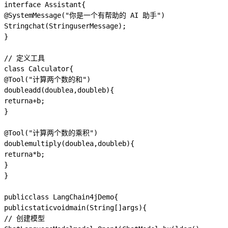
interface
Assistant
{
@SystemMessage
(
"你是一个有帮助的 AI 助手"
)
String
chat
(
String
userMessage
);
}
// 定义工具
class
Calculator
{
@Tool
(
"计算两个数的和"
)
double
add
(
double
a
,
double
b
)
{
return
a
+
b
;
}
@Tool
(
"计算两个数的乘积"
)
double
multiply
(
double
a
,
double
b
)
{
return
a
*
b
;
}
}
public
class
LangChain4jDemo
{
public
static
void
main
(
String
[]
args
)
{
// 创建模型