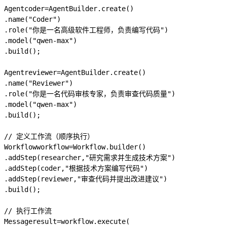
Agent
coder
=
AgentBuilder
.
create
()
.
name
(
"Coder"
)
.
role
(
"你是一名高级软件工程师，负责编写代码"
)
.
model
(
"qwen-max"
)
.
build
();
Agent
reviewer
=
AgentBuilder
.
create
()
.
name
(
"Reviewer"
)
.
role
(
"你是一名代码审核专家，负责审查代码质量"
)
.
model
(
"qwen-max"
)
.
build
();
// 定义工作流（顺序执行）
Workflow
workflow
=
Workflow
.
builder
()
.
addStep
(
researcher
,
"研究需求并生成技术方案"
)
.
addStep
(
coder
,
"根据技术方案编写代码"
)
.
addStep
(
reviewer
,
"审查代码并提出改进建议"
)
.
build
();
// 执行工作流
Message
result
=
workflow
.
execute
(