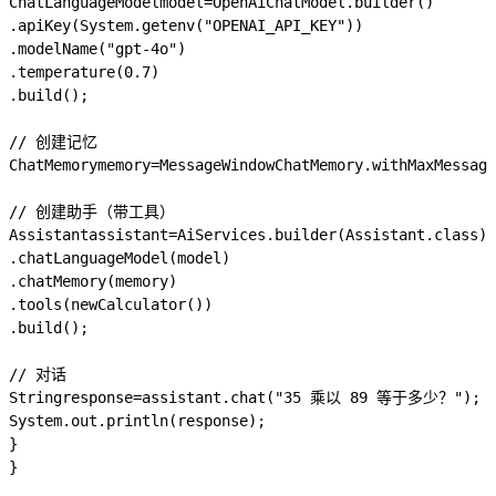
ChatLanguageModel
model
=
OpenAiChatModel
.
builder
()
.
apiKey
(
System
.
getenv
(
"OPENAI_API_KEY"
))
.
modelName
(
"gpt-4o"
)
.
temperature
(
0.7
)
.
build
();
// 创建记忆
ChatMemory
memory
=
MessageWindowChatMemory
.
withMaxMessage
// 创建助手（带工具）
Assistant
assistant
=
AiServices
.
builder
(
Assistant
.
class
)
.
chatLanguageModel
(
model
)
.
chatMemory
(
memory
)
.
tools
(
new
Calculator
())
.
build
();
// 对话
String
response
=
assistant
.
chat
(
"35 乘以 89 等于多少？"
);
System
.
out
.
println
(
response
);
}
}