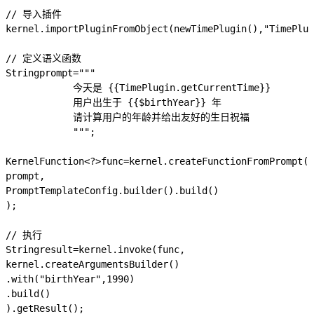
// 导入插件
kernel
.
importPluginFromObject
(
new
TimePlugin
(),
"TimePlug
// 定义语义函数
String
prompt
=
"""
            今天是 {{TimePlugin.getCurrentTime}}
            用户出生于 {{$birthYear}} 年
            请计算用户的年龄并给出友好的生日祝福
            """
;
KernelFunction
<?>
func
=
kernel
.
createFunctionFromPrompt
(
prompt
,
PromptTemplateConfig
.
builder
().
build
()
);
// 执行
String
result
=
kernel
.
invoke
(
func
,
kernel
.
createArgumentsBuilder
()
.
with
(
"birthYear"
,
1990
)
.
build
()
).
getResult
();