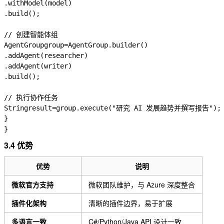
.
withModel
(
model
)
.
build
();
// 创建智能体组
AgentGroup
group
=
AgentGroup
.
builder
()
.
addAgent
(
researcher
)
.
addAgent
(
writer
)
.
build
();
// 执行协作任务
String
result
=
group
.
execute
(
"研究 AI 发展趋势并撰写报告"
);
}
}
3.4 优势
优势
说明
微软官方支持
微软团队维护，与 Azure 深度整合
插件化架构
清晰的插件边界，易于扩展
多语言一致
C#/Python/Java API 设计一致