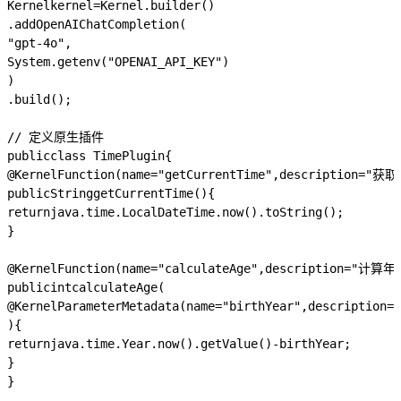
Kernel
kernel
=
Kernel
.
builder
()
.
addOpenAIChatCompletion
(
"gpt-4o"
,
System
.
getenv
(
"OPENAI_API_KEY"
)
)
.
build
();
// 定义原生插件
public
class
TimePlugin
{
@KernelFunction
(
name
=
"getCurrentTime"
,
description
=
"获取
public
String
getCurrentTime
()
{
return
java
.
time
.
LocalDateTime
.
now
().
toString
();
}
@KernelFunction
(
name
=
"calculateAge"
,
description
=
"计算年
public
int
calculateAge
(
@KernelParameterMetadata
(
name
=
"birthYear"
,
description
=
)
{
return
java
.
time
.
Year
.
now
().
getValue
()
-
birthYear
;
}
}