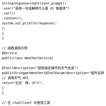
String
response
=
chatClient
.
prompt
()
.
user
(
"请用一句话解释什么是 AI 智能体"
)
.
call
()
.
content
();
System
.
out
.
println
(
response
);
};
}
}
// 函数调用示例
@Service
public
class
WeatherService
{
@Tool
(
description
=
"获取指定城市的天气信息"
)
public
String
getWeather
(
@ToolParam
(
description
=
"城市名称"
// 调用天气 API
return
"北京：晴，25°C"
;
}
}
// 在 ChatClient 中使用工具