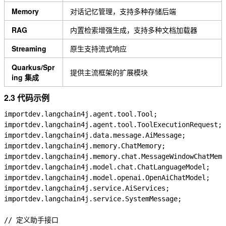
Memory
对话记忆管理，支持多种存储后端
RAG
内置检索增强生成，支持多种文档加载器
Streaming
原生支持流式响应
Quarkus/Spr
提供主流框架的扩展模块
ing 集成
2.3 代码示例
import
dev.langchain4j.agent.tool.Tool
;
import
dev.langchain4j.agent.tool.ToolExecutionRequest
;
import
dev.langchain4j.data.message.AiMessage
;
import
dev.langchain4j.memory.ChatMemory
;
import
dev.langchain4j.memory.chat.MessageWindowChatMemo
import
dev.langchain4j.model.chat.ChatLanguageModel
;
import
dev.langchain4j.model.openai.OpenAiChatModel
;
import
dev.langchain4j.service.AiServices
;
import
dev.langchain4j.service.SystemMessage
;
// 定义助手接口