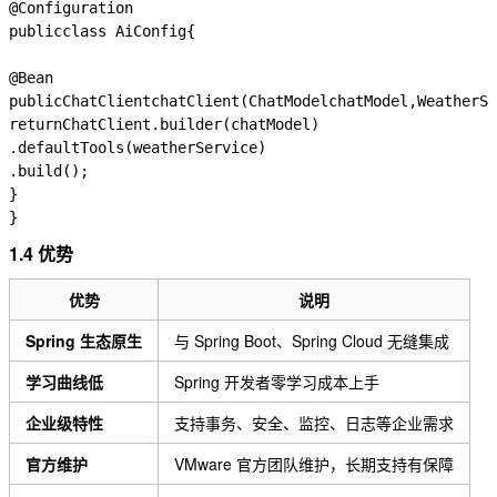
@Configuration
public
class
AiConfig
{
@Bean
public
ChatClient
chatClient
(
ChatModel
chatModel
,
WeatherSe
return
ChatClient
.
builder
(
chatModel
)
.
defaultTools
(
weatherService
)
.
build
();
}
}
1.4 优势
优势
说明
Spring 生态原生
与 Spring Boot、Spring Cloud 无缝集成
学习曲线低
Spring 开发者零学习成本上手
企业级特性
支持事务、安全、监控、日志等企业需求
官方维护
VMware 官方团队维护，长期支持有保障