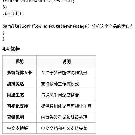
return
combineResults
(
results
);
})
.
build
();
parallelWorkflow
.
execute
(
new
Message
(
"分析这个产品的优缺点
}
}
4.4 优势
优势
说明
多智能体专长
专注于多智能体协作场景
编排灵活
支持多种工作流模式
阿里生态
与通义千问深度整合
可视化支持
提供智能体交互可视化工具
容错机制
内置失败重试和降级处理
中文支持好
中文文档和社区支持完善