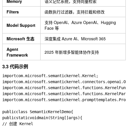
Memory
语义记忆系统，支持向量检索
Filters
函数执行过滤器，支持拦截和修改
支持 OpenAI、Azure OpenAI、Hugging
Model Support
Face 等
Microsoft 生态
深度集成 Azure AI、Microsoft 365
Agent
2025 年新增多智能体协作支持
Framework
3.3 代码示例
import
com.microsoft.semantickernel.Kernel
;
import
com.microsoft.semantickernel.connectors.openai.Op
import
com.microsoft.semantickernel.functions.KernelFunc
import
com.microsoft.semantickernel.functions.KernelPara
import
com.microsoft.semantickernel.prompttemplates.Prom
public
class
SemanticKernelDemo
{
public
static
void
main
(
String
[]
args
)
{
// 创建 Kernel