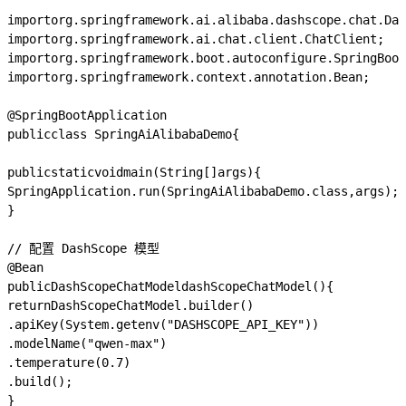
import
org.springframework.ai.alibaba.dashscope.chat.Das
import
org.springframework.ai.chat.client.ChatClient
;
import
org.springframework.boot.autoconfigure.SpringBoot
import
org.springframework.context.annotation.Bean
;
@SpringBootApplication
public
class
SpringAiAlibabaDemo
{
public
static
void
main
(
String
[]
args
)
{
SpringApplication
.
run
(
SpringAiAlibabaDemo
.
class
,
args
);
}
// 配置 DashScope 模型
@Bean
public
DashScopeChatModel
dashScopeChatModel
()
{
return
DashScopeChatModel
.
builder
()
.
apiKey
(
System
.
getenv
(
"DASHSCOPE_API_KEY"
))
.
modelName
(
"qwen-max"
)
.
temperature
(
0.7
)
.
build
();
}