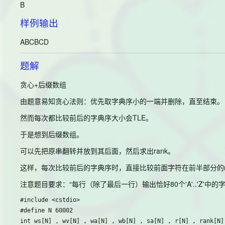
B
样例输出
ABCBCD
题解
贪心+后缀数组
由题意易知贪心法则：优先取字典序小的一端并删除，直至结束。
然而每次都比较前后的字典序大小会TLE。
于是想到后缀数组。
可以先把原串翻转并放到其后面，然后求出rank。
这样，每次比较前后的字典序时，直接比较前面字符在前半部分的ra
注意题目要求：“每行（除了最后一行）输出恰好80个'A'..'Z'中的字
#include <cstdio>

#define N 60002

int ws[N] , wv[N] , wa[N] , wb[N] , sa[N] , r[N] , rank[N] 