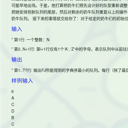
可能早地出场。于是，他打算把奶牛们预先设计好的队型重新调整
把她安排到新队列的尾部，然后对剩余的奶牛队列重复以上的操作
奶牛队列。 接下来的事情就交给你了：对于给定的奶牛们的初始
输入
* 第1行: 一个整数：N
* 第2..N+1行: 第i+1行仅有1个'A'..'Z'中的字母，表示队列中
输出
* 第1..??行: 输出FJ所能得到的字典序最小的队列。每行（除了最
样例输入
6
A
C
D
B
C