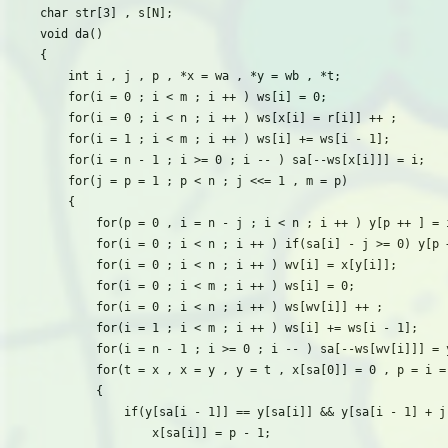
char str[3] , s[N];

void da()

{

    int i , j , p , *x = wa , *y = wb , *t;

    for(i = 0 ; i < m ; i ++ ) ws[i] = 0;

    for(i = 0 ; i < n ; i ++ ) ws[x[i] = r[i]] ++ ;

    for(i = 1 ; i < m ; i ++ ) ws[i] += ws[i - 1];

    for(i = n - 1 ; i >= 0 ; i -- ) sa[--ws[x[i]]] = i;

    for(j = p = 1 ; p < n ; j <<= 1 , m = p)

    {

        for(p = 0 , i = n - j ; i < n ; i ++ ) y[p ++ ] = i
        for(i = 0 ; i < n ; i ++ ) if(sa[i] - j >= 0) y[p +
        for(i = 0 ; i < n ; i ++ ) wv[i] = x[y[i]];

        for(i = 0 ; i < m ; i ++ ) ws[i] = 0;

        for(i = 0 ; i < n ; i ++ ) ws[wv[i]] ++ ;

        for(i = 1 ; i < m ; i ++ ) ws[i] += ws[i - 1];

        for(i = n - 1 ; i >= 0 ; i -- ) sa[--ws[wv[i]]] = y
        for(t = x , x = y , y = t , x[sa[0]] = 0 , p = i = 
        {

            if(y[sa[i - 1]] == y[sa[i]] && y[sa[i - 1] + j]
                x[sa[i]] = p - 1;
