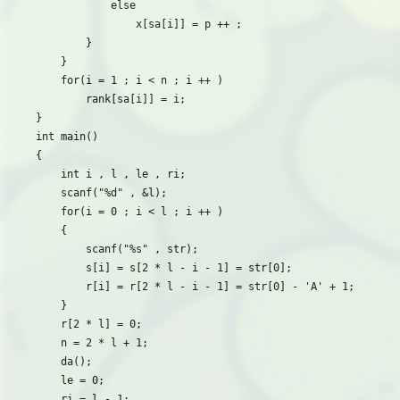
            else

                x[sa[i]] = p ++ ;

        }

    }

    for(i = 1 ; i < n ; i ++ )

        rank[sa[i]] = i;

}

int main()

{

    int i , l , le , ri;

    scanf("%d" , &l);

    for(i = 0 ; i < l ; i ++ )

    {

        scanf("%s" , str);

        s[i] = s[2 * l - i - 1] = str[0];

        r[i] = r[2 * l - i - 1] = str[0] - 'A' + 1;

    }

    r[2 * l] = 0;

    n = 2 * l + 1;

    da();

    le = 0;

    ri = l - 1;
