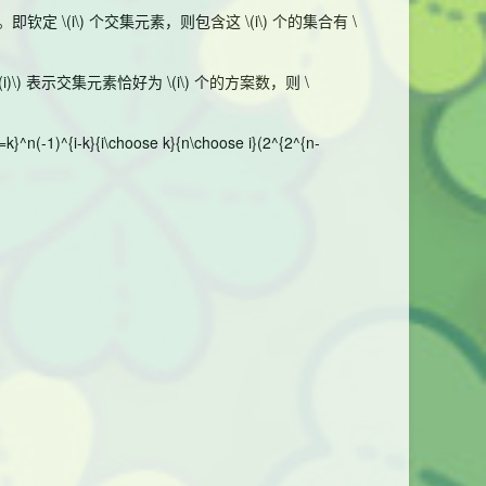
。即钦定
\(i\)
个交集元素，则包含这
\(i\)
个的集合有
\
(i)\)
表示交集元素恰好为
\(i\)
个的方案数，则
\
i=k}^n(-1)^{i-k}{i\choose k}{n\choose i}(2^{2^{n-