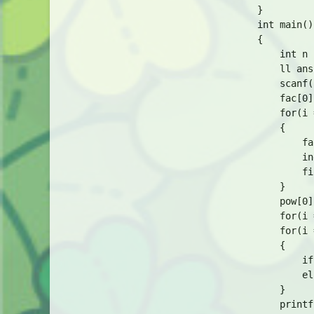
}

int main()

{

    int n 
    ll ans
    scanf(
    fac[0]
    for(i 
    {

        fa
        in
        fi
    }

    pow[0]
    for(i 
    for(i 
    {

        if
        el
    }

    printf