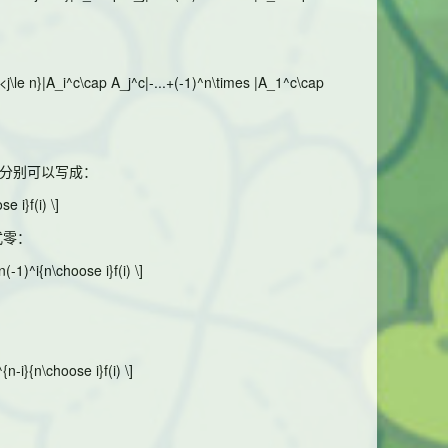
i<j\le n}|A_i^c\cap A_j^c|-...+(-1)^n\times |A_1^c\cap
分别可以写成：
 i}f(i) \]
式零：
(-1)^i{n\choose i}f(i) \]
n-i}{n\choose i}f(i) \]