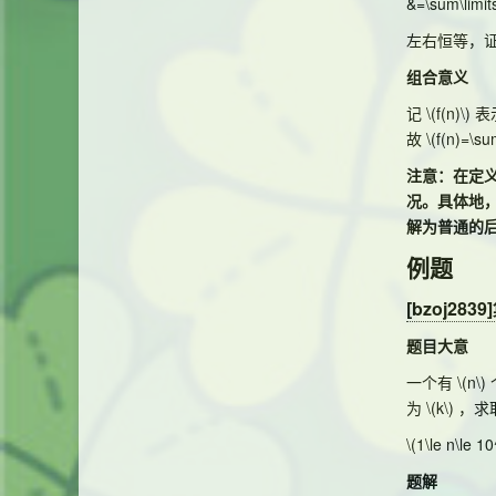
&=\sum\limits
左右恒等，
组合意义
记
\(f(n)\)
表
故
\(f(n)=\su
注意：在定
况。具体地
解为普通的
例题
[bzoj283
题目大意
一个有
\(n\)
为
\(k\)
，求
\(1\le n\le 10
题解