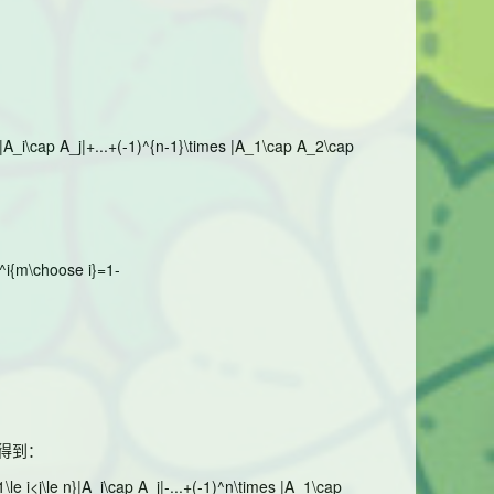
n}|A_i\cap A_j|+...+(-1)^{n-1}\times |A_1\cap A_2\cap
)^i{m\choose i}=1-
得到：
\le i<j\le n}|A_i\cap A_j|-...+(-1)^n\times |A_1\cap