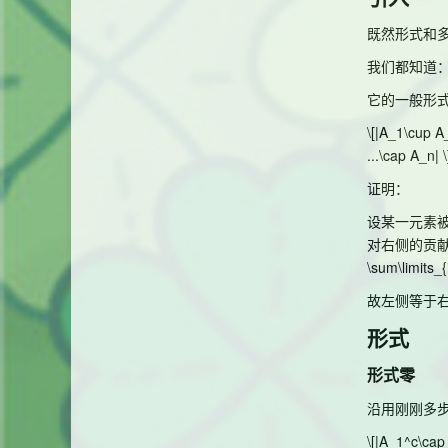
既然形式和
我们都知道
它的一般形
\[|A_1\cup A_
...\cap A_n| \
证明：
设某一元素
对右侧的贡
\sum\limits_
故左侧等于右
形式
形式零
沿用刚刚多
\[|A_1^c\cap 