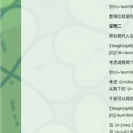
\[f(n)=\sum\l
整理后就是
证明二
将右侧代入
\[\begin{spli
j}f(j)\\&=\sum
考虑调换两
\[f(n)=\sum\li
考虑
\({n\cho
从剩下的
\(n-
于是可以得
\[\begin{spli
j}f(j)\sum\lim
当
\(n-j\neq 0
当
\(n-j=0\)