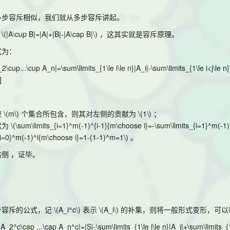
多步容斥相似，我们就从多步容斥讲起。
：
\(|A\cup B|=|A|+|B|-|A\cap B|\)
，这其实就是容斥原理。
式为：
2\cup...\cup A_n|=\sum\limits_{1\le i\le n}|A_i|-\sum\limits_{1\le i<j\le 
]
被
\(m\)
个集合所包含，则其对左侧的贡献为
\(1\)
；
献为
\(\sum\limits_{i=1}^m(-1)^{i-1}{m\choose i}=-\sum\limits_{i=1}^m(-1
{i=0}^m(-1)^i{m\choose i}=1-(1-1)^m=1\)
。
侧 ，证毕。
步容斥的公式，记
\(A_i^c\)
表示
\(A_i\)
的补集，则将一般形式变形，可以
A_2^c\cap ...\cap A_n^c|=|S|-\sum\limits_{1\le i\le n}|A_i|+\sum\limits_{1