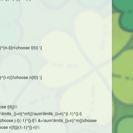
{n-i}{n\choose i}f(i) \]
{i-n}{i\choose n}f(i) \]
e i}f(j)\\
limits_{j=n}^mf(j)\sum\limits_{i=n}^j(-1)^{j-i}
\choose j-i}(-1)^{j-i}\\ &=\sum\limits_{j=n}^m{j\choose
ose n}f(j)(1-1)^{j-n}\\