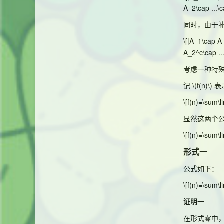
A_2\cap ...\c
同时，由于
\[|A_1\cap A_
A_2^c\cap ...
考虑一种特
记
\(f(n)\)
表
\[f(n)=\sum\l
显然这两个
\[f(n)=\sum\l
形式一
公式如下：
\[f(n)=\sum\l
证明一
在形式零中