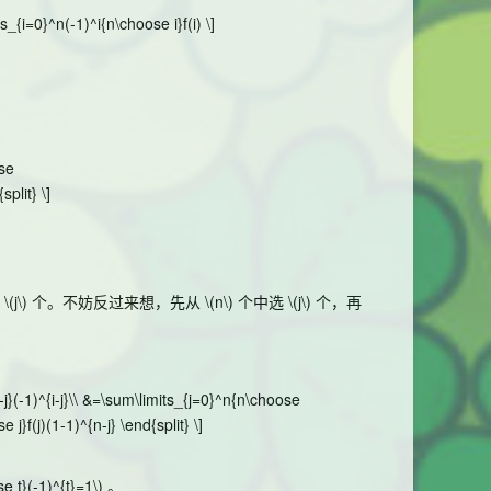
_{i=0}^n(-1)^i{n\choose i}f(i) \]
ose
split} \]
选
\(j\)
个。不妨反过来想，先从
\(n\)
个中选
\(j\)
个，再
i-j}(-1)^{i-j}\\ &=\sum\limits_{j=0}^n{n\choose
 j}f(j)(1-1)^{n-j} \end{split} \]
se t}(-1)^{t}=1\)
。