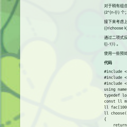
对于稍有组
(2^{n-i}\)
个
接下来考虑
({n\choose k}
通过二项式
i}}-1)\)
。
使用一些预
代码
#include <
#include <
#include <
using name
typedef lo
const ll m
ll fac[100
ll choose(
{

    return