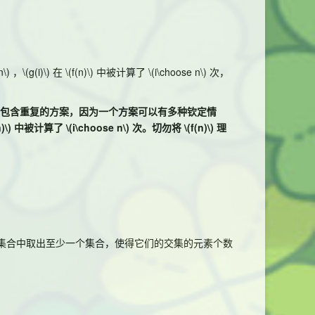
n\)
，
\(g(i)\)
在
\(f(n)\)
中被计算了
\(i\choose n\)
次，
包含重复的方案，因为一个方案可以有多种钦定情
n)\)
中被计算了
\(i\choose n\)
次。切勿将
\(f(n)\)
理
集合中取出至少一个集合，使得它们的交集的元素个数