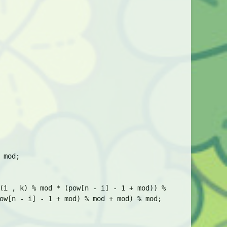
mod;

(i , k) % mod * (pow[n - i] - 1 + mod)) % mod;

ow[n - i] - 1 + mod) % mod + mod) % mod; 
