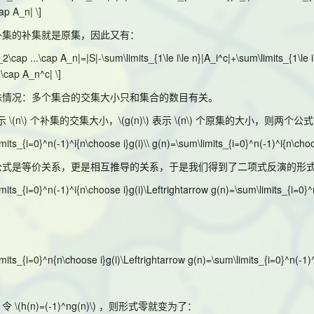
ap A_n| \]
补集的补集就是原集，因此又有：
2\cap ...\cap A_n|=|S|-\sum\limits_{1\le i\le n}|A_i^c|+\sum\limits_{1\le 
\cap A_n^c| \]
殊情况：多个集合的交集大小只和集合的数目有关。
示
\(n\)
个补集的交集大小，
\(g(n)\)
表示
\(n\)
个原集的大小，则两个公式
imits_{i=0}^n(-1)^i{n\choose i}g(i)\\ g(n)=\sum\limits_{i=0}^n(-1)^i{n\choose
公式是等价关系，更是相互推导的关系，于是我们得到了二项式反演的形
imits_{i=0}^n(-1)^i{n\choose i}g(i)\Leftrightarrow g(n)=\sum\limits_{i=0}^n
imits_{i=0}^n{n\choose i}g(i)\Leftrightarrow g(n)=\sum\limits_{i=0}^n(-1)^{
，令
\(h(n)=(-1)^ng(n)\)
，则形式零就变为了：