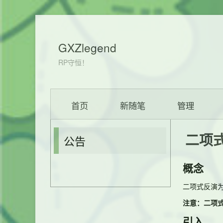
GXZlegend
RP守恒！
首页
新随笔
管理
二项
公告
概念
二项式反演为
注意：二项
引入