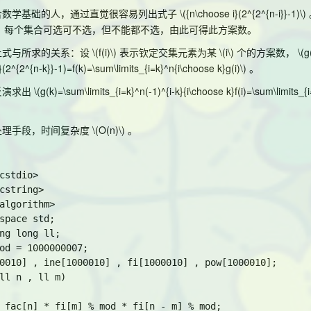
合数学基础的人，通过直觉很容易列出式子
\({n\choose i}(2^{2^{n-i}}-1)\)
；每个集合可选可不选，但不能都不选，由此可得此方案数。
上式与所求的关系：设
\(f(i)\)
表示钦定交集元素为某
\(i\)
个的方案数，
\(g
(2^{2^{n-k}}-1)=f(k)=\sum\limits_{i=k}^n{i\choose k}g(i)\)
。
反演求出
\(g(k)=\sum\limits_{i=k}^n(-1)^{i-k}{i\choose k}f(i)=\sum\limits_{
处理手段，时间复杂度
\(O(n)\)
。
cstdio>

cstring>

algorithm>

space std;

ng long ll;

od = 1000000007;

0010] , ine[1000010] , fi[1000010] , pow[1000010];

ll n , ll m)

 fac[n] * fi[m] % mod * fi[n - m] % mod;
