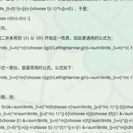
its_{t=0}^{n-j}{n-j\choose t}(-1)^t=[j=n]\)
，于是：
ose n}f(n)=f(n) \]
证毕。
明二并未用到
\(i\)
从
\(0\)
开始这一性质，因此更通用的公式为：
imits_{i=m}^n{n\choose i}g(i)\Leftrightarrow g(n)=\sum\limits_{i=m}^n(-1)^
形式一类似，是最常用的公式。公式如下：
imits_{i=n}^m{i\choose n}g(i)\Leftrightarrow g(n)=\sum\limits_{i=n}^m(-1)^
左侧，则：
t} f(n)&=\sum\limits_{i=n}^m{i\choose n}\sum\limits_{j=i}^m(-1)^{j-i}{j\choos
_{i=n}^m\sum\limits_{j=i}^m(-1)^{j-i}{i\choose n}{j\choose i}f(j)\\ &=\sum\
j\choose i}\\ &=\sum\limits_{j=n}^m{j\choose n}f(j)\sum\limits_{i=n}^j{j-n
mits_{t=0}^{j-n}{j-n\choose t}(-1)^{t}1^{j-n-t}\\ &=\sum\limits_{j=n}^m{j\cho