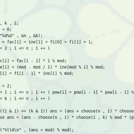
, k , i;

 = 0;

"%d%d" , &n , &k);

 = fac[1] = ine[1] = fi[0] = fi[1] = 1;

= 2 ; i <= n ; i ++ )

c[i] = fac[i - 1] * i % mod;

e[i] = (mod - mod / i) * ine[mod % i] % mod;

[i] = fi[i - 1] * ine[i] % mod;

 = 2;

= 1 ; i <= n ; i ++ ) pow[i] = pow[i - 1] * pow[i - 1] % 
= k ; i <= n ; i ++ )

((i & 1) == (k & 1)) ans = (ans + choose(n , i) * choose
se ans = (ans - choose(n , i) * choose(i , k) % mod * (p
("%lld\n" , (ans + mod) % mod);
