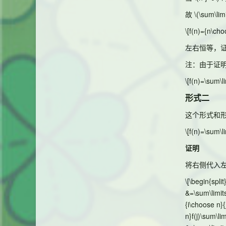
故
\(\sum\lim
\[f(n)={n\cho
左右恒等，
注：由于证
\[f(n)=\sum\l
形式二
这个形式和
\[f(n)=\sum\l
证明
将右侧代入
\[\begin{spli
&=\sum\limits
{i\choose n}{
n}f(j)\sum\li