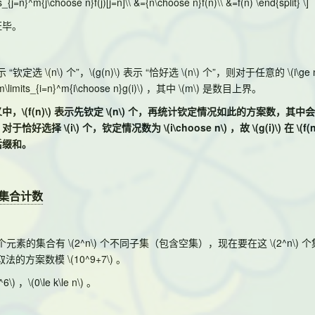
_{j=n}^m{j\choose n}f(j)[j=n]\\ &={n\choose n}f(n)\\ &=f(n) \end{split} \]
证毕。
示 “钦定选
\(n\)
个”，
\(g(n)\)
表示 “恰好选
\(n\)
个”，则对于任意的
\(i\ge 
m\limits_{i=n}^m{i\choose n}g(i)\)
，其中
\(m\)
是数目上界。
义中，
\(f(n)\)
表示先钦定
\(n\)
个，再统计钦定情况如此的方案数，其中会
，对于恰好选择
\(i\)
个，钦定情况数为
\(i\choose n\)
，故
\(g(i)\)
在
\(f(
后缀和。
9]集合计数
个元素的集合有
\(2^n\)
个不同子集（包含空集），现在要在这
\(2^n\)
个
取法的方案数模
\(10^9+7\)
。
^6\)
，
\(0\le k\le n\)
。