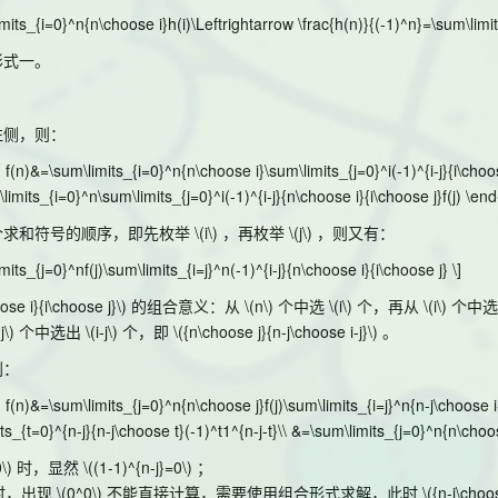
imits_{i=0}^n{n\choose i}h(i)\Leftrightarrow \frac{h(n)}{(-1)^n}=\sum\limits
形式一。
左侧，则：
t} f(n)&=\sum\limits_{i=0}^n{n\choose i}\sum\limits_{j=0}^i(-1)^{i-j}{i\cho
\limits_{i=0}^n\sum\limits_{j=0}^i(-1)^{i-j}{n\choose i}{i\choose j}f(j) \end{
个求和符号的顺序，即先枚举
\(i\)
，再枚举
\(j\)
，则又有：
mits_{j=0}^nf(j)\sum\limits_{i=j}^n(-1)^{i-j}{n\choose i}{i\choose j} \]
ose i}{i\choose j}\)
的组合意义：从
\(n\)
个中选
\(i\)
个，再从
\(i\)
个中
j\)
个中选出
\(i-j\)
个，即
\({n\choose j}{n-j\choose i-j}\)
。
到：
t} f(n)&=\sum\limits_{j=0}^n{n\choose j}f(j)\sum\limits_{i=j}^n{n-j\choose 
its_{t=0}^{n-j}{n-j\choose t}(-1)^t1^{n-j-t}\\ &=\sum\limits_{j=0}^n{n\choose
\)
时，显然
\((1-1)^{n-j}=0\)
；
时，出现
\(0^0\)
不能直接计算，需要使用组合形式求解，此时
\({n-j\choo