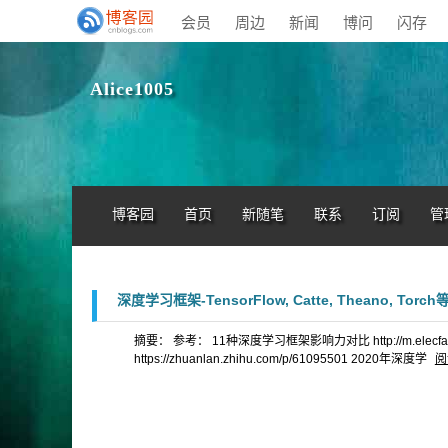
会员
周边
新闻
博问
闪存
Alice1005
博客园
首页
新随笔
联系
订阅
管
深度学习框架-TensorFlow, Catte, Theano, Torch
摘要： 参考： 11种深度学习框架影响力对比 http://m.elecfans.c
https://zhuanlan.zhihu.com/p/61095501 2020年深度学
阅