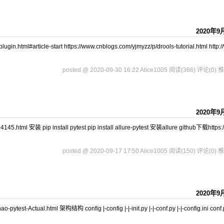
2020年9
n.html#article-start https://www.cnblogs.com/yjmyzz/p/drools-tutorial.html http:/
posted @ 2020-09-30 16:22 Alice1005
阅读(366)
评论(0)
推
2020年9
html 安装 pip install pytest pip install allure-pytest 安装allure github下载https:/
posted @ 2020-09-17 17:50 Alice1005
阅读(150)
评论(0)
推
2020年9
est-Actual.html 架构结构 config |-config |-|-init.py |-|-conf.py |-|-config.ini conf