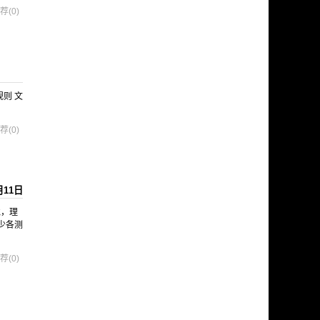
荐(0)
行规则 文
荐(0)
月11日
境，理
少各测
荐(0)