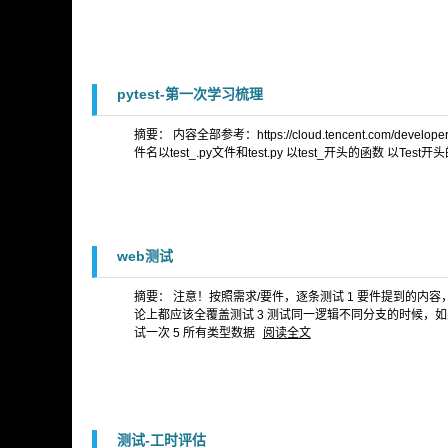
pytest-第一次学习梳理
摘要： 内容全部参考：https://cloud.tencent.com/develo
件名以test_.py文件和test.py 以test_开头的函数 以Test开
web测试
摘要： 注意！按照需求/要件，逐条测试 1 要件提到的内
论上都应该全覆盖测试 3 测试同一逻辑不同分支的时候，
试一次 5 所有类型数据
阅读全文
测试-工时评估