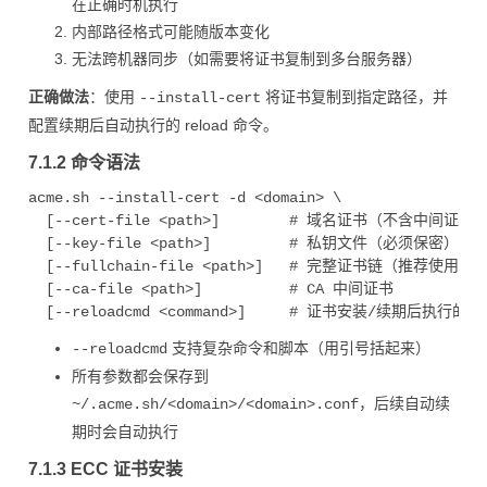
在正确时机执行
内部路径格式可能随版本变化
无法跨机器同步（如需要将证书复制到多台服务器）
正确做法
：使用
将证书复制到指定路径，并
--install-cert
配置续期后自动执行的 reload 命令。
7.1.2 命令语法
acme.sh --install-cert -d <domain> \

  [--cert-file <path>]        # 域名证书（不含中间证
  [--key-file <path>]         # 私钥文件（必须保密）

  [--fullchain-file <path>]   # 完整证书链（推荐使用这个
  [--ca-file <path>]          # CA 中间证书

支持复杂命令和脚本（用引号括起来）
--reloadcmd
所有参数都会保存到
，后续自动续
~/.acme.sh/<domain>/<domain>.conf
期时会自动执行
7.1.3 ECC 证书安装