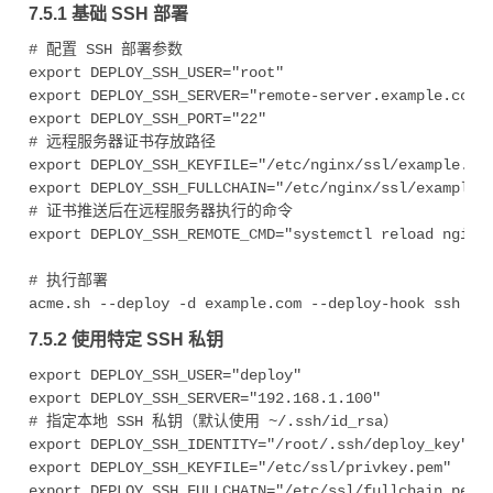
7.5.1 基础 SSH 部署
# 配置 SSH 部署参数

export DEPLOY_SSH_USER="root"

export DEPLOY_SSH_SERVER="remote-server.example.com"

export DEPLOY_SSH_PORT="22"

# 远程服务器证书存放路径

export DEPLOY_SSH_KEYFILE="/etc/nginx/ssl/example.com
export DEPLOY_SSH_FULLCHAIN="/etc/nginx/ssl/example.c
# 证书推送后在远程服务器执行的命令

export DEPLOY_SSH_REMOTE_CMD="systemctl reload nginx"
# 执行部署

7.5.2 使用特定 SSH 私钥
export DEPLOY_SSH_USER="deploy"

export DEPLOY_SSH_SERVER="192.168.1.100"

# 指定本地 SSH 私钥（默认使用 ~/.ssh/id_rsa）

export DEPLOY_SSH_IDENTITY="/root/.ssh/deploy_key"

export DEPLOY_SSH_KEYFILE="/etc/ssl/privkey.pem"

export DEPLOY_SSH_FULLCHAIN="/etc/ssl/fullchain.pem"
