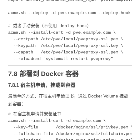
acme.sh --deploy -d pve.example.com --deploy-hook pro
# 或者手动安装（不使用 deploy hook）

acme.sh --install-cert -d pve.example.com \

  --certpath /etc/pve/local/pveproxy-ssl.pem \

  --keypath  /etc/pve/local/pveproxy-ssl.key \

  --capath   /etc/pve/local/pveproxy-ssl.pem \

7.8 部署到 Docker 容器
7.8.1 宿主机申请，挂载到容器
最简单的方式：在宿主机申请证书，通过 Docker Volume 挂载
到容器：
# 在宿主机申请并安装证书

acme.sh --install-cert -d example.com \

  --key-file       /docker/nginx/ssl/privkey.pem \

  --fullchain-file /docker/nginx/ssl/fullchain.pem \
