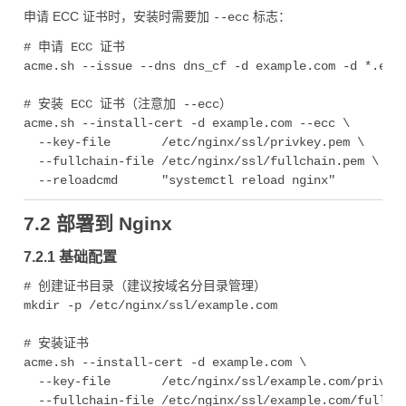
申请 ECC 证书时，安装时需要加
标志：
--ecc
# 申请 ECC 证书

acme.sh --issue --dns dns_cf -d example.com -d *.exam
# 安装 ECC 证书（注意加 --ecc）

acme.sh --install-cert -d example.com --ecc \

  --key-file       /etc/nginx/ssl/privkey.pem \

  --fullchain-file /etc/nginx/ssl/fullchain.pem \

7.2 部署到 Nginx
7.2.1 基础配置
# 创建证书目录（建议按域名分目录管理）

mkdir -p /etc/nginx/ssl/example.com

# 安装证书

acme.sh --install-cert -d example.com \

  --key-file       /etc/nginx/ssl/example.com/privkey
  --fullchain-file /etc/nginx/ssl/example.com/fullcha