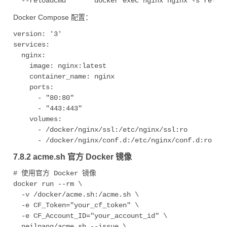
Docker Compose 配置：
version: '3'

services:

  nginx:

    image: nginx:latest

    container_name: nginx

    ports:

      - "80:80"

      - "443:443"

    volumes:

      - /docker/nginx/ssl:/etc/nginx/ssl:ro

7.8.2 acme.sh 官方 Docker 镜像
# 使用官方 Docker 镜像

docker run --rm \

  -v /docker/acme.sh:/acme.sh \

  -e CF_Token="your_cf_token" \

  -e CF_Account_ID="your_account_id" \

  neilpang/acme.sh --issue \
