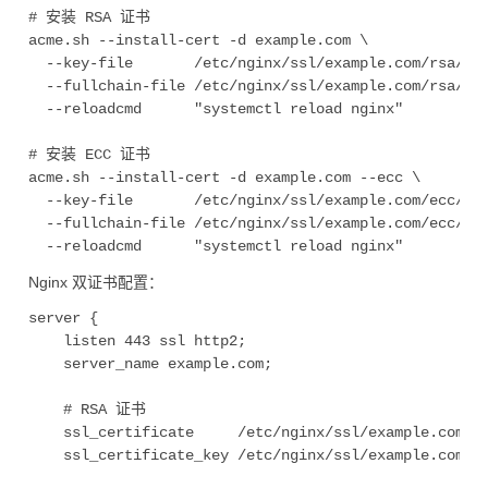
# 安装 RSA 证书

acme.sh --install-cert -d example.com \

  --key-file       /etc/nginx/ssl/example.com/rsa/pri
  --fullchain-file /etc/nginx/ssl/example.com/rsa/ful
  --reloadcmd      "systemctl reload nginx"

# 安装 ECC 证书

acme.sh --install-cert -d example.com --ecc \

  --key-file       /etc/nginx/ssl/example.com/ecc/pri
  --fullchain-file /etc/nginx/ssl/example.com/ecc/ful
Nginx 双证书配置：
server {

    listen 443 ssl http2;

    server_name example.com;

    # RSA 证书

    ssl_certificate     /etc/nginx/ssl/example.com/rs
    ssl_certificate_key /etc/nginx/ssl/example.com/rs