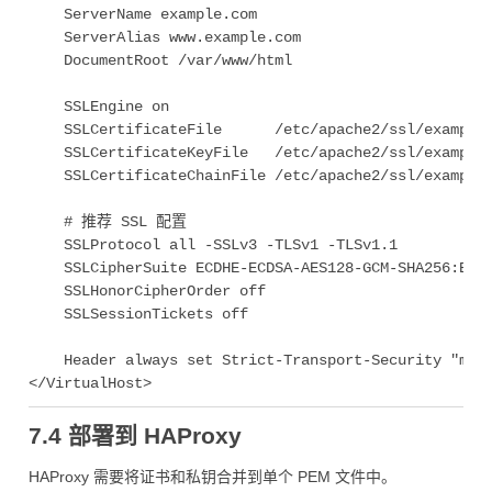
    ServerName example.com

    ServerAlias www.example.com

    DocumentRoot /var/www/html

    SSLEngine on

    SSLCertificateFile      /etc/apache2/ssl/example.
    SSLCertificateKeyFile   /etc/apache2/ssl/example.
    SSLCertificateChainFile /etc/apache2/ssl/example.
    # 推荐 SSL 配置

    SSLProtocol all -SSLv3 -TLSv1 -TLSv1.1

    SSLCipherSuite ECDHE-ECDSA-AES128-GCM-SHA256:ECDH
    SSLHonorCipherOrder off

    SSLSessionTickets off

    Header always set Strict-Transport-Security "max-
7.4 部署到 HAProxy
HAProxy 需要将证书和私钥合并到单个 PEM 文件中。