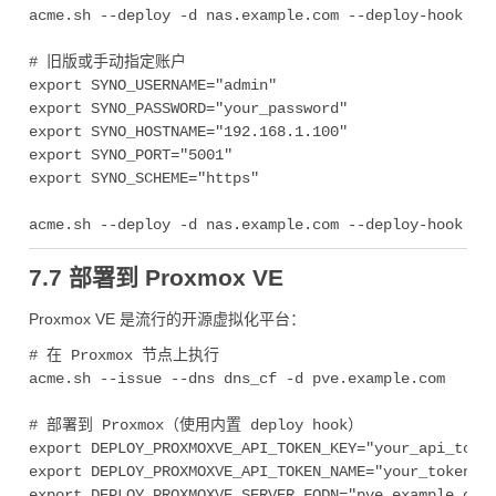
acme.sh --deploy -d nas.example.com --deploy-hook syn
# 旧版或手动指定账户

export SYNO_USERNAME="admin"

export SYNO_PASSWORD="your_password"

export SYNO_HOSTNAME="192.168.1.100"

export SYNO_PORT="5001"

export SYNO_SCHEME="https"

7.7 部署到 Proxmox VE
Proxmox VE 是流行的开源虚拟化平台：
# 在 Proxmox 节点上执行

acme.sh --issue --dns dns_cf -d pve.example.com

# 部署到 Proxmox（使用内置 deploy hook）

export DEPLOY_PROXMOXVE_API_TOKEN_KEY="your_api_token
export DEPLOY_PROXMOXVE_API_TOKEN_NAME="your_token_na
export DEPLOY_PROXMOXVE_SERVER_FQDN="pve.example.com"