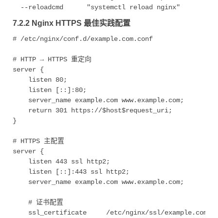
7.2.2 Nginx HTTPS 最佳实践配置
# /etc/nginx/conf.d/example.com.conf

# HTTP → HTTPS 重定向

server {

    listen 80;

    listen [::]:80;

    server_name example.com www.example.com;

    return 301 https://$host$request_uri;

}

# HTTPS 主配置

server {

    listen 443 ssl http2;

    listen [::]:443 ssl http2;

    server_name example.com www.example.com;

    # 证书配置

    ssl_certificate     /etc/nginx/ssl/example.com/fu