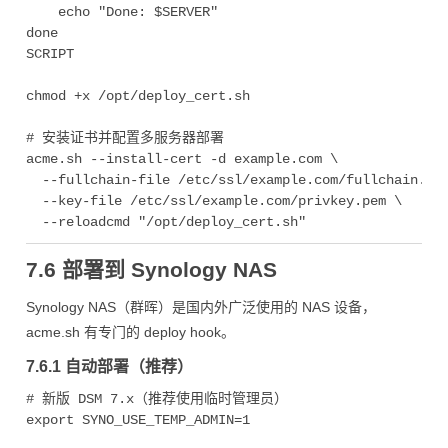
    echo "Done: $SERVER"

done

SCRIPT

chmod +x /opt/deploy_cert.sh

# 安装证书并配置多服务器部署

acme.sh --install-cert -d example.com \

  --fullchain-file /etc/ssl/example.com/fullchain.pem
  --key-file /etc/ssl/example.com/privkey.pem \

7.6 部署到 Synology NAS
Synology NAS（群晖）是国内外广泛使用的 NAS 设备，
acme.sh 有专门的 deploy hook。
7.6.1 自动部署（推荐）
# 新版 DSM 7.x（推荐使用临时管理员）

export SYNO_USE_TEMP_ADMIN=1
