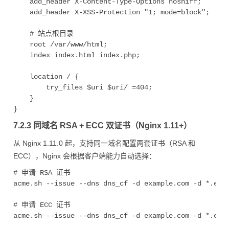
    add_header X-Content-Type-Options nosniff;

    add_header X-XSS-Protection "1; mode=block";

    # 站点根目录

    root /var/www/html;

    index index.html index.php;

    location / {

        try_files $uri $uri/ =404;

    }

7.2.3 同域名 RSA + ECC 双证书（Nginx 1.11+）
从 Nginx 1.11.0 起，支持同一域名配置两套证书（RSA 和
ECC），Nginx 会根据客户端能力自动选择：
# 申请 RSA 证书

acme.sh --issue --dns dns_cf -d example.com -d *.exam
# 申请 ECC 证书

acme.sh --issue --dns dns_cf -d example.com -d *.exam