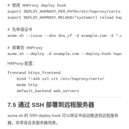
# 使用 HAProxy deploy hook

export DEPLOY_HAPROXY_PEM_PATH=/etc/haproxy/certs

export DEPLOY_HAPROXY_RELOAD="systemctl reload haprox
# 先申请证书

acme.sh --issue --dns dns_cf -d example.com -d *.exam
# 部署到 HAProxy

HAProxy 配置：
frontend https_frontend

    bind *:443 ssl crt /etc/haproxy/certs/

    mode http

7.5 通过 SSH 部署到远程服务器
acme.sh 的 SSH deploy hook 可以将证书自动推送到远程服务
器，非常适合多服务器场景。