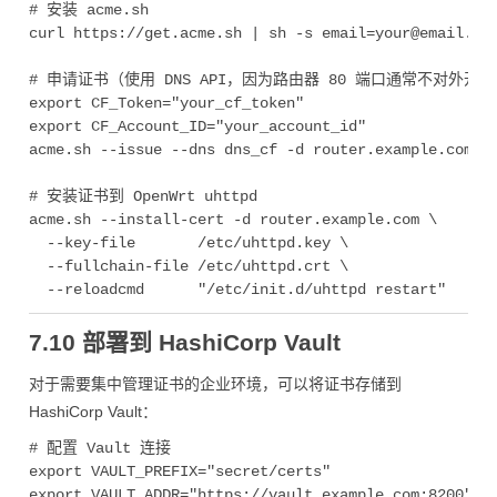
# 安装 acme.sh

curl https://get.acme.sh | sh -s email=your@email.com
# 申请证书（使用 DNS API，因为路由器 80 端口通常不对外开放
export CF_Token="your_cf_token"

export CF_Account_ID="your_account_id"

acme.sh --issue --dns dns_cf -d router.example.com

# 安装证书到 OpenWrt uhttpd

acme.sh --install-cert -d router.example.com \

  --key-file       /etc/uhttpd.key \

  --fullchain-file /etc/uhttpd.crt \

7.10 部署到 HashiCorp Vault
对于需要集中管理证书的企业环境，可以将证书存储到
HashiCorp Vault：
# 配置 Vault 连接

export VAULT_PREFIX="secret/certs"

export VAULT_ADDR="https://vault.example.com:8200"
