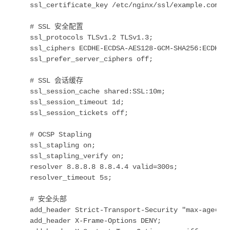
    ssl_certificate_key /etc/nginx/ssl/example.com/pr
    # SSL 安全配置

    ssl_protocols TLSv1.2 TLSv1.3;

    ssl_ciphers ECDHE-ECDSA-AES128-GCM-SHA256:ECDHE-
    ssl_prefer_server_ciphers off;

    # SSL 会话缓存

    ssl_session_cache shared:SSL:10m;

    ssl_session_timeout 1d;

    ssl_session_tickets off;

    # OCSP Stapling

    ssl_stapling on;

    ssl_stapling_verify on;

    resolver 8.8.8.8 8.8.4.4 valid=300s;

    resolver_timeout 5s;

    # 安全头部

    add_header Strict-Transport-Security "max-age=630
    add_header X-Frame-Options DENY;
