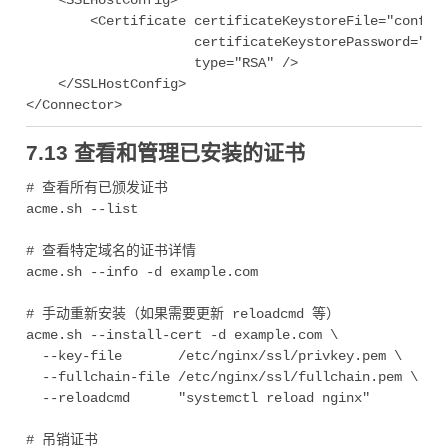
    <SSLHostConfig>

        <Certificate certificateKeystoreFile="conf/ex
                     certificateKeystorePassword="you
                     type="RSA" />

    </SSLHostConfig>

7.13 查看和管理已安装的证书
# 查看所有已颁发证书

acme.sh --list

# 查看特定域名的证书详情

acme.sh --info -d example.com

# 手动重新安装（如果需要更新 reloadcmd 等）

acme.sh --install-cert -d example.com \

  --key-file       /etc/nginx/ssl/privkey.pem \

  --fullchain-file /etc/nginx/ssl/fullchain.pem \

  --reloadcmd      "systemctl reload nginx"

# 吊销证书
