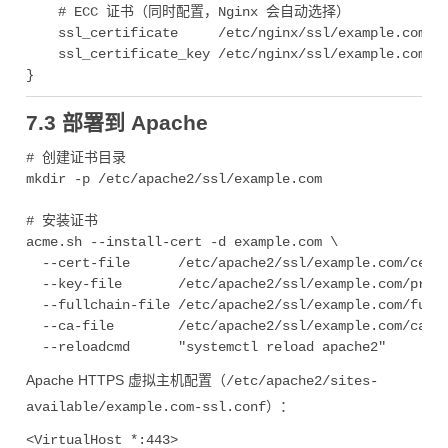
    # ECC 证书（同时配置，Nginx 会自动选择）

    ssl_certificate     /etc/nginx/ssl/example.com/ec
    ssl_certificate_key /etc/nginx/ssl/example.com/ec
7.3 部署到 Apache
# 创建证书目录

mkdir -p /etc/apache2/ssl/example.com

# 安装证书

acme.sh --install-cert -d example.com \

  --cert-file      /etc/apache2/ssl/example.com/cert.
  --key-file       /etc/apache2/ssl/example.com/privk
  --fullchain-file /etc/apache2/ssl/example.com/fullc
  --ca-file        /etc/apache2/ssl/example.com/ca.pe
Apache HTTPS 虚拟主机配置（
/etc/apache2/sites-
）：
available/example.com-ssl.conf
<VirtualHost *:443>
