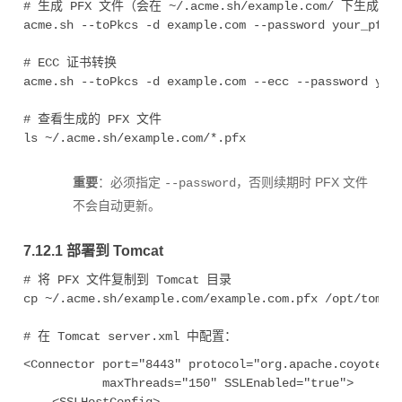
# 生成 PFX 文件（会在 ~/.acme.sh/example.com/ 下生成 exam
acme.sh --toPkcs -d example.com --password your_pfx_p
# ECC 证书转换

acme.sh --toPkcs -d example.com --ecc --password your
# 查看生成的 PFX 文件

重要
：必须指定
，否则续期时 PFX 文件
--password
不会自动更新。
7.12.1 部署到 Tomcat
# 将 PFX 文件复制到 Tomcat 目录

cp ~/.acme.sh/example.com/example.com.pfx /opt/tomcat
<Connector port="8443" protocol="org.apache.coyote.ht
           maxThreads="150" SSLEnabled="true">
