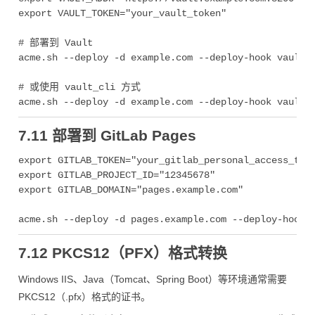
export VAULT_TOKEN="your_vault_token"

# 部署到 Vault

acme.sh --deploy -d example.com --deploy-hook vault

# 或使用 vault_cli 方式

7.11 部署到 GitLab Pages
export GITLAB_TOKEN="your_gitlab_personal_access_toke
export GITLAB_PROJECT_ID="12345678"

export GITLAB_DOMAIN="pages.example.com"

7.12 PKCS12（PFX）格式转换
Windows IIS、Java（Tomcat、Spring Boot）等环境通常需要
PKCS12（.pfx）格式的证书。