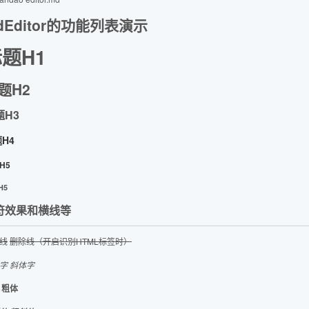
dEditor的功能列表演示
题H1
题H2
题H3
H4
H5
H5
符效果和横线等
线
删除线（开启识别HTML标签时）
字
斜体字
粗体