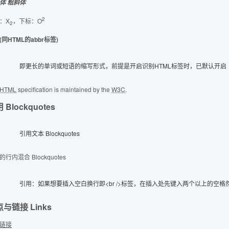
体
粗斜体
2
：X
，下标：O
2
(同HTML的abbr标签)
即更长的单词或短语的缩写形式，前提是开启识别HTML标签时，已默认开启
HTML
specification is maintained by the
W3C
.
 Blockquotes
引用文本 Blockquotes
行内混合 Blockquotes
引用：如果想要插入空白换行
即<br />标签
，在插入处先键入两个以上的空格
与链接 Links
链接