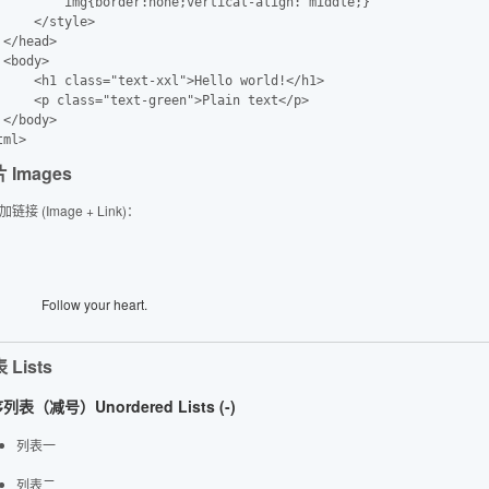
         img{border:none;vertical-align: middle;}

     </style>

 </head>

 <body>

     <h1 class="text-xxl">Hello world!</h1>

     <p class="text-green">Plain text</p>

 </body>

 Images
链接 (Image + Link)：
Follow your heart.
 Lists
列表（减号）Unordered Lists (-)
列表一
列表二