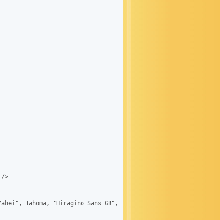
/>

ahei", Tahoma, "Hiragino Sans GB", Arial;background:#fff;}
