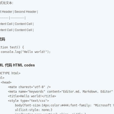
式化文本：
rst Header | Second Header |
--------- | ------------- |
ntent Cell | Content Cell |
ntent Cell | Content Cell |
代码
ction test() {

");

ML 代码 HTML codes
OCTYPE html>

l>

 <head>

     <mate charest="utf-8" />

     <meta name="keywords" content="Editor.md, Markdown, Editor" 
     <title>Hello world!</title>

     <style type="text/css">

         body{font-size:14px;color:#444;font-family: "Microsoft Y
         ul{list-style: none;}
