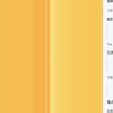
粗斜
上标
缩写
The
引用
引用的
锚点
普通