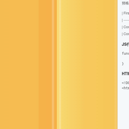
预格
| Fi
| ----
| Co
| Co
JS
fun
	console.log("Hello world!
HT
<!D
<htm
   
   
   
   
   
   
   