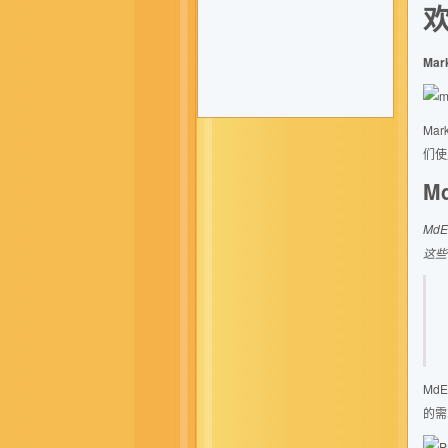
欢
Ma
Ma
们使
M
Md
这些
MdE
的需