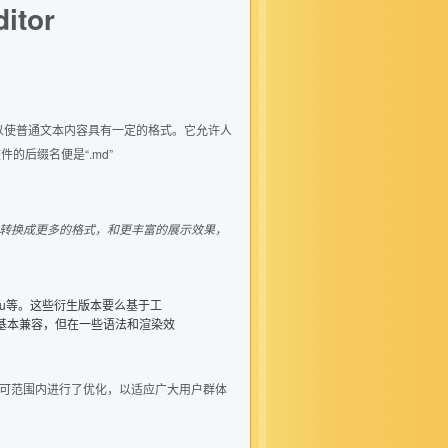
tor
可以使普通文本内容具有一定的格式。它允许人
的后缀名便是“.md”
down转换成更多的格式，和更丰富的展示效果，
Maruku等。这些衍生版本要么基于工
语法上基本兼容，但在一些语法和渲染效
许可范围内进行了优化，以适应广大用户群体