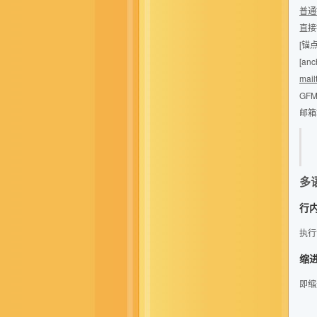
普通
直接
[锚点
[anc
mail
GFM 
邮箱地
多
行内
执行
缩
即缩