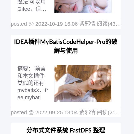
魔法 可以用
Gitee，但
posted @ 2022-10-19 16:06 紫邪情
阅读(433)
评论(
是：...............，一言难尽，上次Gitee整
改，搞些幺蛾子之后，就只剩下拉倒算球
IDEA插件MyBatisCodeHelper-Pro的破
了 .............等等很多实现方式，这里说明
标题中的方式 下载与配置 下载一个小玩
解与使用
意儿 地址：https://github.com
阅读全文
摘要：
前言
和本文插件
类似的还有
mybatisX、fr
ee mybatis t
ool、mybatis
Plus........但
posted @ 2022-09-25 13:04 紫邪情
阅读(21377)
评
我不喜欢，所以用的是本文说的插件 下
载地址：https://www.123pan.com/s/Le6
分布式文件系统 FastDFS 整理
KVv-jbGxh.html 提取码: zixq 要了解激活