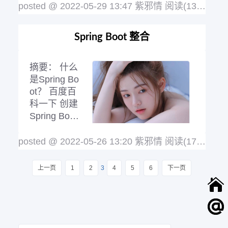
我详细 这篇
posted @ 2022-05-29 13:47 紫邪情
阅读(1335)
评论
博客并不是全部配置，只是起到一个引导
作用，基础中的基础配置 JetBrains全家
Spring Boot 整合
桶破解地址，这种方式是采用补丁，不放
心的也可以选择：http://idea.lanyus.com/
或者去：https:/
阅读全文
摘要：
什么
是Spring Bo
ot？ 百度百
科一下 创建
Spring Boot
项目 通过官
网来创建
posted @ 2022-05-26 13:20 紫邪情
阅读(1741)
评论
（了解） 这里面的创建方式不做过多说
明，只需要在 官网 里面创建好了，然后
上一页
1
2
3
4
5
6
下一页
下载解压，就可以了，我这里直接使用编
辑器创建 使用IDEA编辑器创建 提示：
有时会遇到使用上面的spring官网进行Sp
ring B
阅读全文