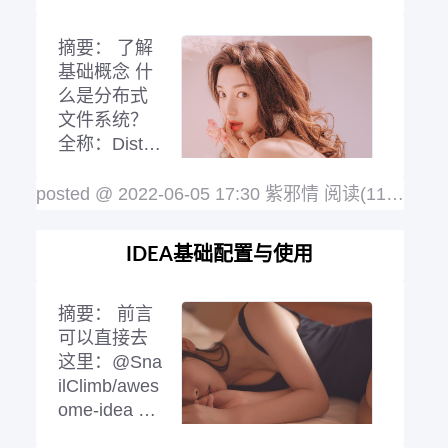
原理操作的去这里：M
阅读全文
摘要：
了解
基础概念 什
么是分布式
文件系统？
全称：Distri
buted File S
ystem，即简
posted @ 2022-06-05 17:30 紫邪情
阅读(1199)
评论
称的DFS 这个东西可以是一个软件，也
可以说是服务器，和tomcat差不多，即相
IDEA基础配置与使用
当于软件也相当于是服务器，这个软件就
是用来管理文件的 这个软件所管理的文
件通常不是在一个服务器节点上，而是在
摘要：
前言
多个服务器节点上
阅读全文
可以直接去
这里：@Sna
ilClimb/awes
ome-idea 这
里面写得比