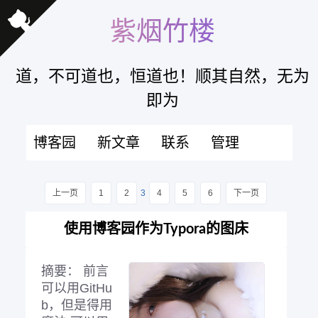
紫烟竹楼
道，不可道也，恒道也！顺其自然，无为
即为
博客园
新文章
联系
管理
上一页
1
2
3
4
5
6
下一页
使用博客园作为Typora的图床
摘要：
前言
可以用GitHu
b，但是得用