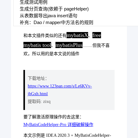
生成测试用例
生成分页查询(依赖于 pageHelper)
从表数据导出java insert语句
前言
补充：Dao / mapper中方法名的规则
mybatisX
free
和本文插件类似的还有
、
mybatis tool
mybatisPlus
、
........但我不喜
欢，所以用的是本文说的插件
下载地址：
https://www.123pan.com/s/Le6KVv-
jbGxh.html
提取码: zixq
要了解激活原理操作的去这里：
MyBatisCodeHelper-Pro 详细破解操作
本文示例是 IDEA 2020.3 + MyBatisCodeHelper-