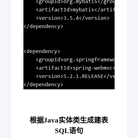
	<groupId>org.mybatis</groupId>

	<artifactId>mybatis</artifactId>

	<version>3.5.4</version>

</dependency>

<dependency>

	<groupId>org.springframework</groupId>

	<artifactId>spring-webmvc</artifactId>

	<version>5.2.1.RELEASE</version>

根据Java实体类生成建表
SQL语句