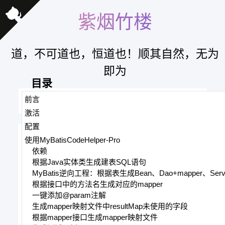
紫烟竹楼
道，不可道也，恒道也！顺其自然，无为
即为
目录
前言
博客园
新文章
联系
管理
激活
配置
使用MyBatisCodeHelper-Pro
IDEA插件MyBatisCodeHelper-Pro的破
依赖
解与使用
根据Java实体类生成建表SQL语句
MyBatis逆向工程：根据表生成Bean、Dao+mapper、Servi
根据接口中的方法名生成对应的mapper
一键添加@param注解
@紫邪情
2022-09-25 13:04
热度
21379
约
生成mapper映射文件中resultMap未使用的字段
根据mapper接口生成mapper映射文件
2339 字
大约
9 分钟