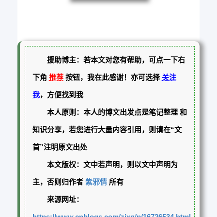
援助博主：若本文对您有帮助，可点一下右
下角
推荐
按钮，我在此感谢！亦可选择
关注
我
，方便找到我
本人原则：本人的博文出发点是笔记整理 和
知识分享，若您进行大量内容引用，则请在“文
首”注明原文出处
本文版权：文中若声明，则以文中声明为
主，否则归作者
紫邪情
所有
来源网址：
https://www.cnblogs.com/zixq/p/16726534.html